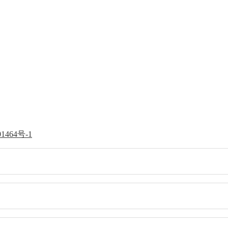
1464号-1