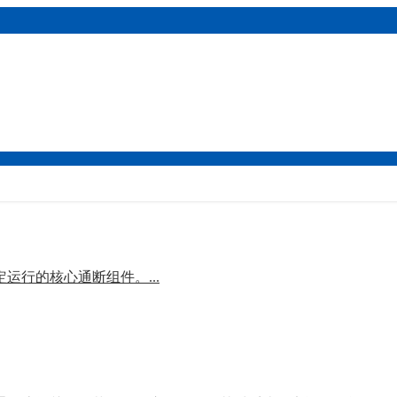
行的核心通断组件。...