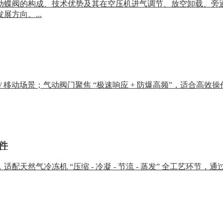
动蝶阀的构成、技术优势及其在空压机进气调节、放空卸载、旁
方向。...
远 / 移动场景；气动阀门聚焦 “极速响应 + 防爆高频”，适合
件
然气冷冻机 “压缩 - 冷凝 - 节流 - 蒸发” 全工艺环节，