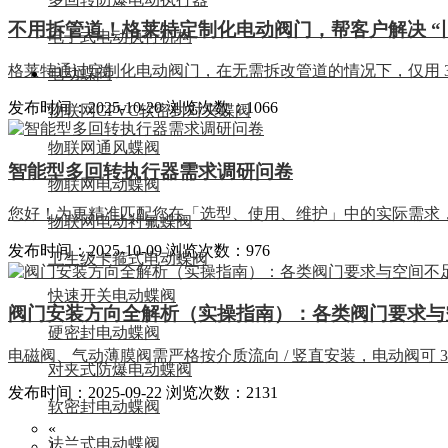
不用拆管道！格莱特定制化电动阀门，帮客户解决 “
电子式电动执行机构
格莱特通过定制化电动阀门，在无需拆改管道的情况下，仅用 3 
电动蝶阀
发布时间：2025-10-20
浏览次数：1066
物联网CPVC软密封对夹蝶阀
物联网通风蝶阀
智能型多回转执行器需求调研问卷
物联网电动蝶阀
您好！为更精准匹配您在「选型、使用、维护」中的实际需求，我们
物联网电动衬氟蝶阀
发布时间：2025-10-09
浏览次数：976
卫生级卡箍式电动蝶阀
快速开关电动蝶阀
阀门安装方向全解析（实操指南）：各类阀门要求与
硬密封电动蝶阀
电磁阀、气动薄膜阀需严格按介质流向 / 竖直安装，电动阀可 
对夹式防爆电动蝶阀
发布时间：2025-09-22
浏览次数：2131
软密封电动蝶阀
«
法兰式电动蝶阀
1