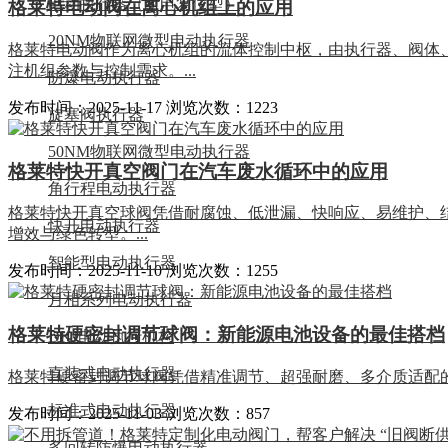
电动执行器（断电复位型）
格莱特电动阀在离心机组上的应用
20NM物联网微型电动执行器
格莱特电动阀作为离心机组的流体控制中枢，由执行器、阀体
注机组参数与控制需求。...
防爆电动执行器
发布时间：2025-11-17
浏览次数：1223
旋塞阀执行器
50NM物联网微型电动执行器
格莱特快开真空阀门在汽车废水循环中的应用
角行程电动执行器
格莱特快开真空球阀凭借耐腐蚀、低泄漏、快响应、易维护、结
快开电动执行器
增效与绿色转型。...
智能型电动执行器
发布时间：2025-11-10
浏览次数：1255
月相系列电动执行器
格莱特硬密封调节球阀：新能源电池设备的最佳搭档
DKJ电动执行机构
直装式电动执行器
格莱特硬密封调节球阀凭借精准调节、超强耐磨、多介质适配的
标准式电动执行器
发布时间：2025-11-03
浏览次数：857
多回转防爆电动执行器