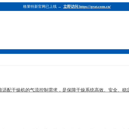
格莱特新官网已上线 →
立即访问 https://grat.com.cn/
适配干燥机的气流控制需求，是保障干燥系统高效、安全、稳定运