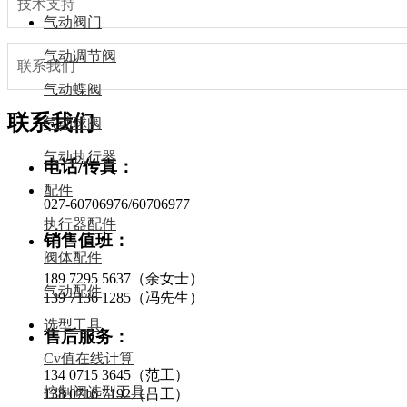
技术支持
气动阀门
气动调节阀
联系我们
气动蝶阀
联系我们
气动球阀
气动执行器
电话/传真：
配件
027-60706976/60706977
执行器配件
销售值班：
阀体配件
189 7295 5637（余女士）
气动配件
139 7136 1285（冯先生）
选型工具
售后服务：
Cv值在线计算
134 0715 3645（范工）
控制阀选型工具
138 0716 7192（吕工）