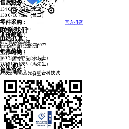
售后服务：
134 0715 3645（范工）
138 0716 7192（吕工）
零件采购：
官方抖音
pur@gratcn.com
联系我们
询价邮箱：
电话/传真：
mj@grat.com.cn
027-60706976/60706977
market@grat.com.cn
销售值班：
工作时间：
189 7295 5637（余女士）
周一~周五 8:30~17:00
139 7136 1285（冯先生）
公司地址：
售后服务：
武汉新城葛店光谷联合科技城
134 0715 3645（范工）
138 0716 7192（吕工）
零件采购：
pur@gratcn.com
询价邮箱：
mj@grat.com.cn
market@grat.com.cn
工作时间：
周一~周五 8:30~17:00