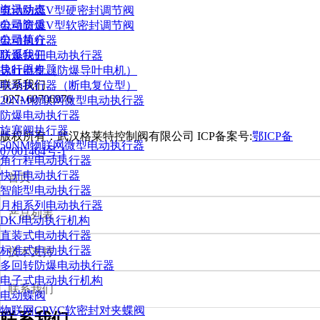
资讯动态
电动防爆V型硬密封调节阀
公司资质
电动防爆V型软密封调节阀
公司简介
电动执行器
联系我们
防爆快开电动执行器
执行器专题
导叶电机（防爆导叶电机）
联系我们
电动执行器（断电复位型）
027- 60706976
20NM物联网微型电动执行器
防爆电动执行器
旋塞阀执行器
版权所有：武汉格莱特控制阀有限公司
ICP备案号:
鄂ICP备
50NM物联网微型电动执行器
07001464号-1
角行程电动执行器
快开电动执行器
首页
智能型电动执行器
月相系列电动执行器
产品列表
DKJ电动执行机构
直装式电动执行器
标准式电动执行器
技术支持
多回转防爆电动执行器
电子式电动执行机构
联系我们
电动蝶阀
物联网CPVC软密封对夹蝶阀
联系我们