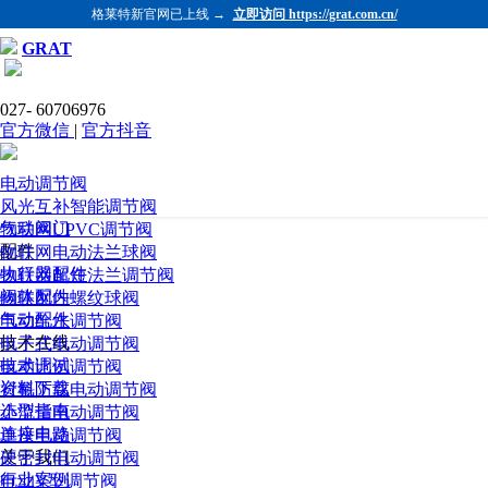
格莱特新官网已上线 →
立即访问 https://grat.com.cn/
气动执行器
GRAT
角行程气动执行机构
027- 60706976
产品中心
官方微信
|
官方抖音
电动调节阀
电动执行器
电动蝶阀
电动调节阀
电动球阀
风光互补智能调节阀
气动阀门
物联网UPVC调节阀
配件
物联网电动法兰球阀
执行器配件
物联网超短法兰调节阀
阀体配件
物联网内螺纹球阀
气动配件
电动给水调节阀
技术在线
电子式电动调节阀
技术调试
电动比例调节阀
资料下载
衬氟防腐电动调节阀
选型指南
小流量电动调节阀
连接电路
单座电动调节阀
关于我们
硬密封电动调节阀
行业案例
电动V型调节阀