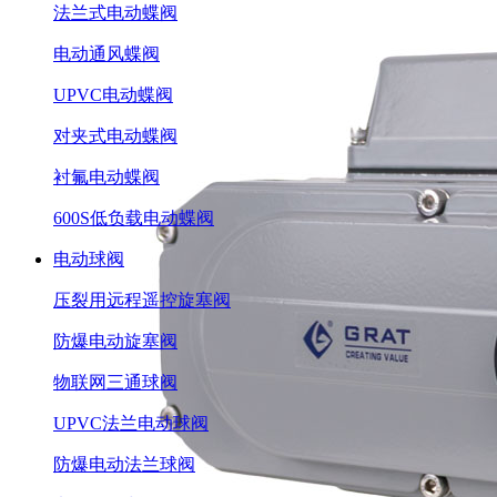
法兰式电动蝶阀
电动通风蝶阀
UPVC电动蝶阀
对夹式电动蝶阀
衬氟电动蝶阀
600S低负载电动蝶阀
电动球阀
压裂用远程遥控旋塞阀
防爆电动旋塞阀
物联网三通球阀
UPVC法兰电动球阀
防爆电动法兰球阀