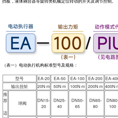
挡板，液体耦合器等旋转类机械定位转动的开关及调节控制。
（表一）
电动执行机构标准型号及规格：
型号
EA-20
EA-50
EA-100
EA-200
EA-40
输出扭矩
20N·m
50N·m
100N·m
200N·m
400N·
推
DN15-
DN25-
DN50-
DN65-
DN80
荐
球阀
20
40
65
80
100
适