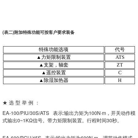
(表二)附加特殊功能可按客户要求装备
特殊功能选项
代号
▲力矩限制装置
ATS
▲支架，轴套
ZT
▲遥控装置
C
▲除湿加热器
H
★选型举例：
EA-100/PIU/30S/ATS 表示:输出力矩为100N·m，开关动作模
式输出0~1KΩ信号。带力矩限制装置。行程时间30秒。
EA-600/PCU/45S 表示:输出力矩为600N·m，调节动作模式