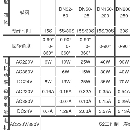
配
DN32-
DN50-
DN150-
DN200
蝶阀
阀
50
125
200
250
体
动作时间
15S
15S/30S
15S/30S
15S/30S
30S
0-90°
0-90°
0-90°
回转角度
0-
0-
0-
0-90°
0-90°
360°
360°
360°
电
AC220V
6W
10W
25W
40W
90W
机
AC380V
6W
15W
30W
40W
功
DC24V
8W
13W
25W
35W
70W
率
额
AC220V
0.16A
0.16A
0.32A
0.35A
0.54A
定
AC380V
0.07A
0.10A
0.15A
0.29A
电
DC24V
0.7A
1.28A
2.03A
3.57A
5.13A
流
电
S2工作制，寿
AC220V/380V
机