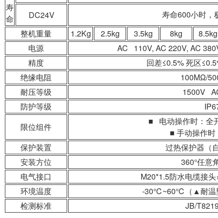
寿
寿命600小时，
DC24V
命
整机重量
1.2Kg
2.5kg
3.5kg
8kg
8.5kg
电源
AC 110V, AC 220V, AC 38
精度
回差≤0.5% 死区≤0.
绝缘电阻
100MΩ/5
耐压等级
1500V 
防护等级
IP6
■ 电动操作时：全
限位组件
■ 手动操作时
保护装置
过热保护器（
安装方位
360°任
电气接口
M20*1.5防水电缆接
环境温度
-30℃~60℃（▲耐温
检测标准
JB/T821