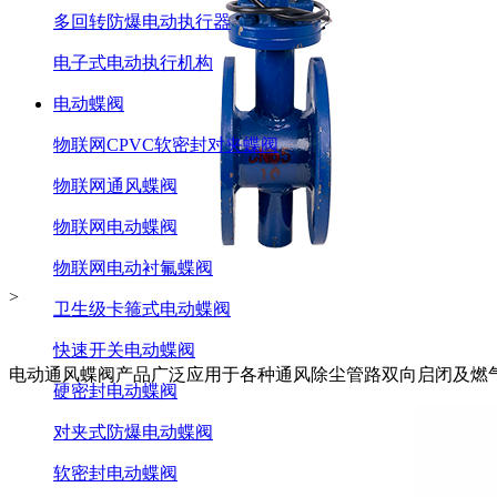
多回转防爆电动执行器
电子式电动执行机构
电动蝶阀
物联网CPVC软密封对夹蝶阀
物联网通风蝶阀
物联网电动蝶阀
物联网电动衬氟蝶阀
>
卫生级卡箍式电动蝶阀
快速开关电动蝶阀
电动通风蝶阀产品广泛应用于各种通风除尘管路双向启闭及燃
硬密封电动蝶阀
对夹式防爆电动蝶阀
软密封电动蝶阀