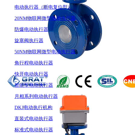
电动执行器（断电复位型）
20NM物联网微型电动执行器
防爆电动执行器
旋塞阀执行器
50NM物联网微型电动执行器
角行程电动执行器
快开电动执行器
智能型电动执行器
月相系列电动执行器
DKJ电动执行机构
直装式电动执行器
标准式电动执行器