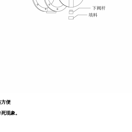
装方便
卡死现象。