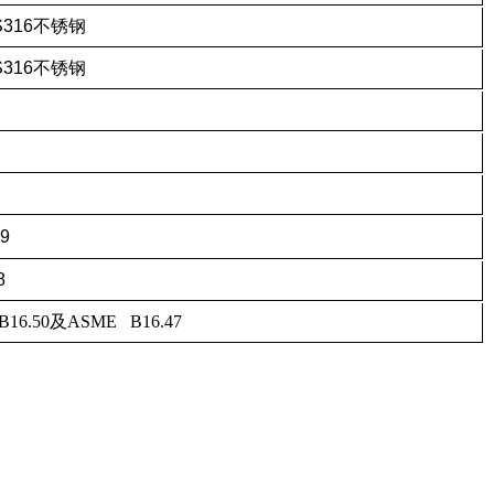
S316不锈钢
S316不锈钢
9
8
16.50
及
ASME B16.47