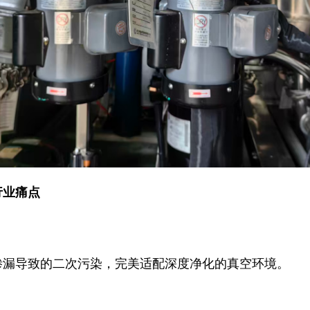
行业痛点
渗漏导致的二次污染，完美适配深度净化的真空环境。