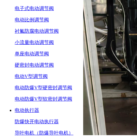
电子式电动调节阀
电动比例调节阀
衬氟防腐电动调节阀
小流量电动调节阀
单座电动调节阀
硬密封电动调节阀
电动V型调节阀
电动防爆V型硬密封调节阀
电动防爆V型软密封调节阀
电动执行器
防爆快开电动执行器
导叶电机（防爆导叶电机）