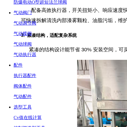
防爆电动O型超短法兰球阀
配备高效执行器，开关扭矩小、响应速度
气动阀门
可快速拆解清洗内部漆雾颗粒、油脂污垢，维护
气动调节阀
气动蝶阀
3. 紧凑结构，适配复杂系统
气动球阀
紧凑的结构设计能节省 30% 安装空间，
气动执行器
配件
执行器配件
阀体配件
气动配件
选型工具
Cv值在线计算