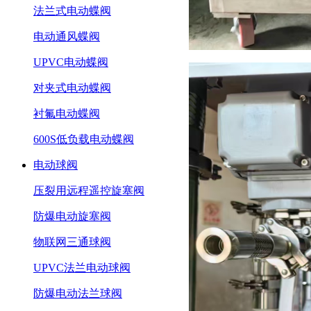
法兰式电动蝶阀
电动通风蝶阀
UPVC电动蝶阀
对夹式电动蝶阀
衬氟电动蝶阀
600S低负载电动蝶阀
电动球阀
压裂用远程遥控旋塞阀
防爆电动旋塞阀
物联网三通球阀
UPVC法兰电动球阀
防爆电动法兰球阀