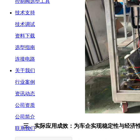
控制阀选型工具
技术支持
技术调试
资料下载
选型指南
连接电路
关于我们
行业案例
资讯动态
公司资质
公司简介
三、实际应用成效：为车企实现稳定性与经济
联系我们