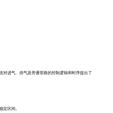
统对进气、排气及旁通管路的控制逻辑和时序提出了
稳定区间。