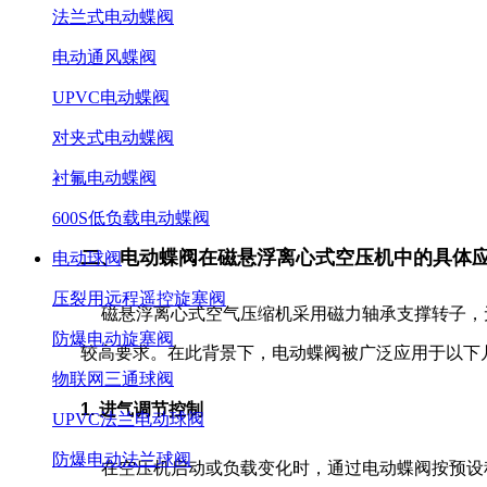
法兰式电动蝶阀
电动通风蝶阀
UPVC电动蝶阀
对夹式电动蝶阀
衬氟电动蝶阀
600S低负载电动蝶阀
二、电动蝶阀在磁悬浮离心式空压机中的具体
电动球阀
压裂用远程遥控旋塞阀
磁悬浮离心式空气压缩机采用磁力轴承支撑转子，
防爆电动旋塞阀
较高要求。在此背景下，电动蝶阀被广泛应用于以下
物联网三通球阀
1.
进气调节控制
UPVC法兰电动球阀
防爆电动法兰球阀
在空压机启动或负载变化时，通过电动蝶阀按预设