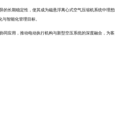
异的长期稳定性
，使其成为磁悬浮离心式空气压缩机系统中理想
化与智能化管理目标。
协同应用，推动电动执行机构与新型空压系统的深度融合，为客