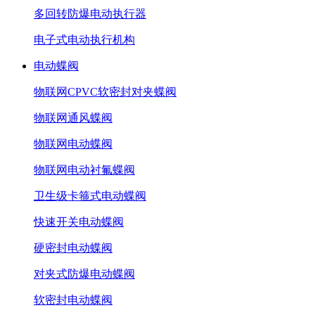
多回转防爆电动执行器
电子式电动执行机构
电动蝶阀
物联网CPVC软密封对夹蝶阀
物联网通风蝶阀
物联网电动蝶阀
物联网电动衬氟蝶阀
卫生级卡箍式电动蝶阀
快速开关电动蝶阀
硬密封电动蝶阀
对夹式防爆电动蝶阀
软密封电动蝶阀