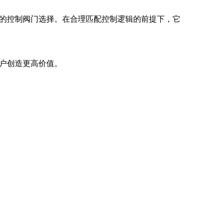
的控制阀门选择。在合理匹配控制逻辑的前提下，它
户创造更高价值。