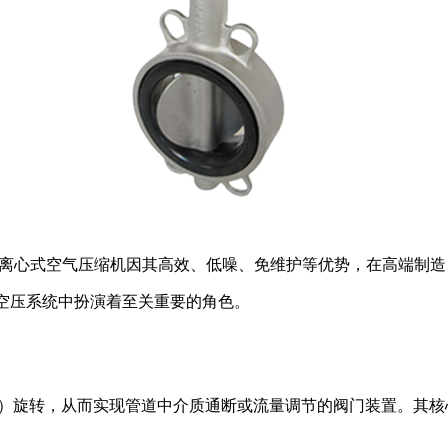
离心式空气压缩机因其高效、低噪、免维护等优势，在高端制造
空压系统中扮演着至关重要的角色。
）旋转，从而实现管道中介质通断或流量调节的阀门装置。其核