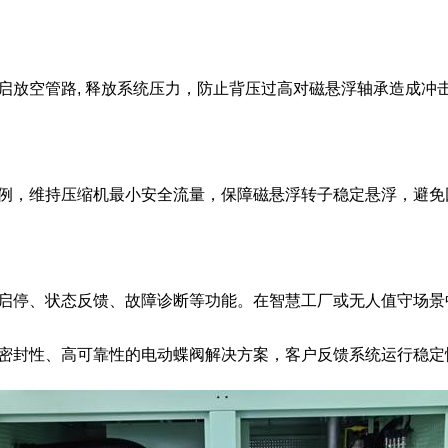
启放空管路, 释放系统压力，防止背压过高对磁悬浮轴承造成冲
例，维持压缩机最小安全流量，保障磁悬浮转子稳定悬浮，避免
启停、状态反馈、故障诊断等功能。在智慧工厂或无人值守场景
封性、高可靠性的电动蝶阀解决方案，客户反馈系统运行稳定性提