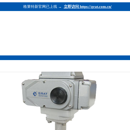
格莱特新官网已上线 →
立即访问 https://grat.com.cn/
机上的应用
t.com.cn/）