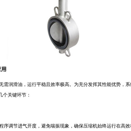
应用
无需润滑油，运行平稳且效率极高。为充分发挥其性能优势，系
几个关键环节：
程序调节进气开度，避免喘振现象，确保压缩机始终运行在高效