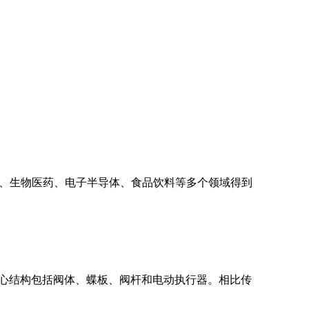
、生物医药、电子半导体、食品饮料等多个领域得到
心结构包括阀体、蝶板、阀杆和电动执行器。相比传