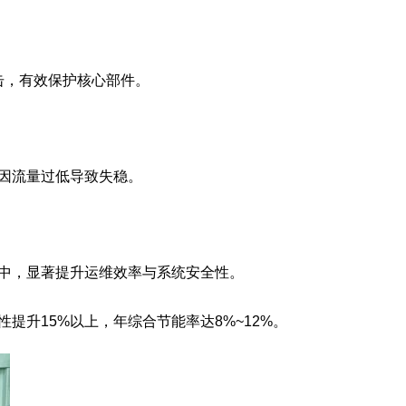
击，有效保护核心部件。
因流量过低导致失稳。
中，显著提升运维效率与系统安全性。
升15%以上，年综合节能率达8%~12%。