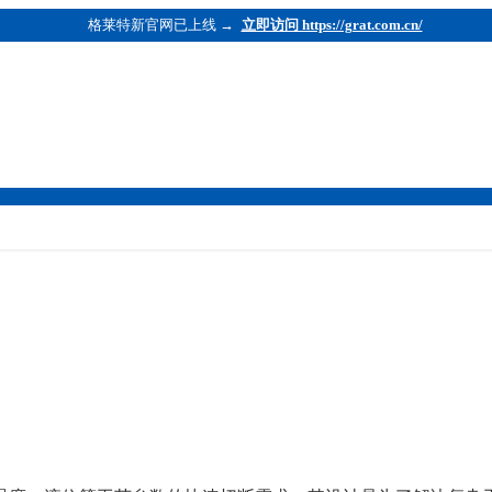
格莱特新官网已上线 →
立即访问 https://grat.com.cn/