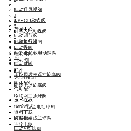
1
电动通风蝶阀
2
3
UPVC电动蝶阀
4
5
产品中心
对夹式电动蝶阀
6
电动调节阀
7
电动执行器
8
衬氟电动蝶阀
...
电动蝶阀
75
600S低负载电动蝶阀
电动球阀
76
气动阀门
»
电动球阀
配件
压裂用远程遥控旋塞阀
执行器配件
阀体配件
防爆电动旋塞阀
气动配件
物联网三通球阀
技术在线
技术调试
UPVC法兰电动球阀
资料下载
防爆电动法兰球阀
选型指南
连接电路
电动V型球阀