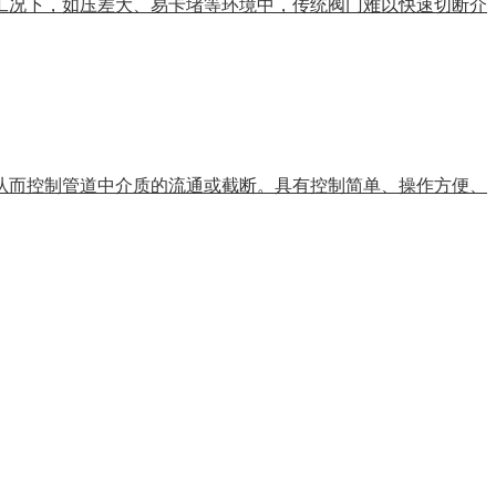
工况下，如压差大、易卡堵等环境中，传统阀门难以快速切断介
从而控制管道中介质的流通或截断。具有控制简单、操作方便、