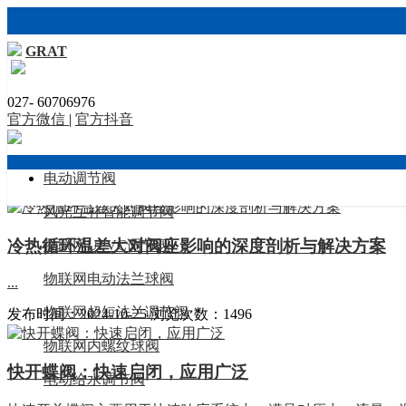
GRAT
资讯动态
027- 60706976
资讯动态
官方微信
|
官方抖音
公司资质
公司简介
联系我们
电动调节阀
风光互补智能调节阀
冷热循环温差大对阀座影响的深度剖析与解决方案
物联网UPVC调节阀
物联网电动法兰球阀
...
物联网超短法兰调节阀
发布时间：2024-10-25
浏览次数：1496
物联网内螺纹球阀
快开蝶阀：快速启闭，应用广泛
电动给水调节阀