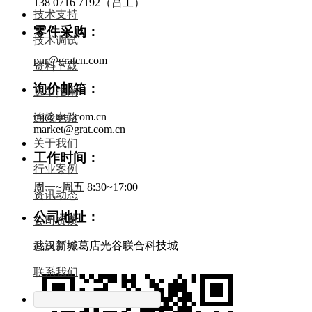
138 0716 7192（吕工）
技术支持
零件采购：
技术调试
pur@gratcn.com
资料下载
询价邮箱：
选型指南
mj@grat.com.cn
连接电路
market@grat.com.cn
关于我们
工作时间：
行业案例
周一~周五 8:30~17:00
资讯动态
公司地址：
公司资质
武汉新城葛店光谷联合科技城
公司简介
联系我们