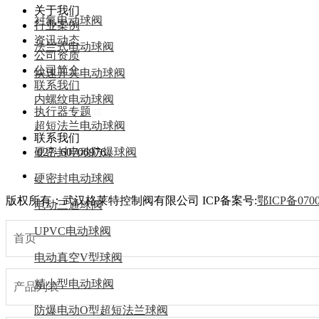
关于我们
衬氟电动球阀
行业案例
资讯动态
法兰式电动球阀
公司资质
公司简介
快速开关电动球阀
联系我们
内螺纹电动球阀
执行器专题
超短法兰电动球阀
联系我们
硬密封电动防爆球阀
027- 60706976
硬密封电动球阀
版权所有：武汉格莱特控制阀有限公司
ICP备案号:
鄂ICP备0700
电动三通球阀
UPVC电动球阀
首页
电动真空V型球阀
精小型电动球阀
产品列表
防爆电动O型超短法兰球阀