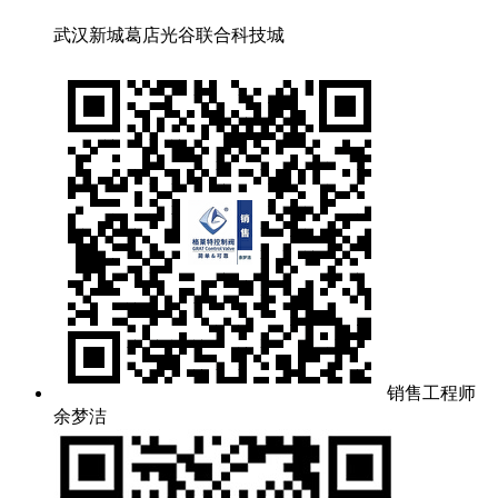
武汉新城葛店光谷联合科技城
销售工程师
余梦洁