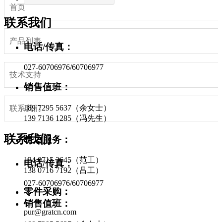
首页
联系我们
产品列表
电话/传真：
027-60706976/60706977
技术支持
销售值班：
189 7295 5637（余女士）
联系我们
139 7136 1285（冯先生）
联系我们
售后服务：
134 0715 3645（范工）
电话/传真：
138 0716 7192（吕工）
027-60706976/60706977
零件采购：
销售值班：
pur@gratcn.com