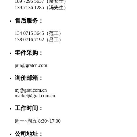
189 7295 5637（余女士）
139 7136 1285（冯先生）
售后服务：
134 0715 3645（范工）
138 0716 7192（吕工）
零件采购：
pur@gratcn.com
询价邮箱：
mj@grat.com.cn
market@grat.com.cn
工作时间：
周一~周五 8:30~17:00
公司地址：