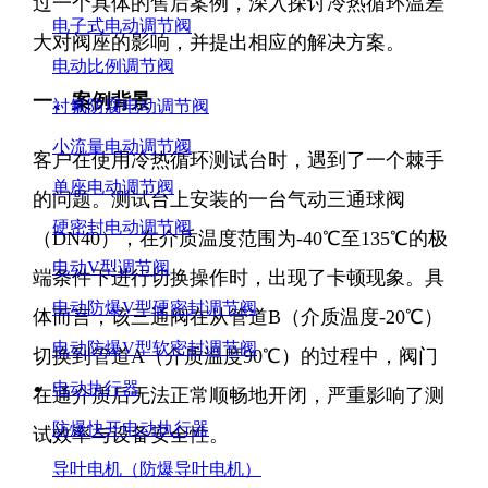
过一个具体的售后案例，深入探讨冷热循环温差
电子式电动调节阀
大对阀座的影响，并提出相应的解决方案。
电动比例调节阀
一、案例背景
衬氟防腐电动调节阀
小流量电动调节阀
客户在使用冷热循环测试台时，遇到了一个棘手
单座电动调节阀
的问题。测试台上安装的一台气动三通球阀
硬密封电动调节阀
（DN40），在介质温度范围为-40℃至135℃的极
电动V型调节阀
端条件下进行切换操作时，出现了卡顿现象。具
电动防爆V型硬密封调节阀
体而言，该三通阀在从管道B（介质温度-20℃）
电动防爆V型软密封调节阀
切换到管道A（介质温度90℃）的过程中，阀门
电动执行器
在通介质后无法正常顺畅地开闭，严重影响了测
防爆快开电动执行器
试效率与设备安全性。
导叶电机（防爆导叶电机）