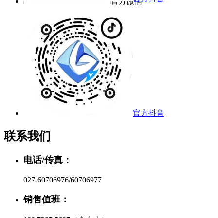
官方微信
官方抖音
联系我们
电话/传真：
027-60706976/60706977
销售值班：