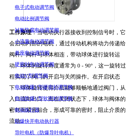
电子式电动调节阀
电动比例调节阀
衬氟防腐电动调节阀
工作原理
：当电动执行器接收到控制信号时，它
小流量电动调节阀
会启动内部的电机，通过传动机构将动力传递给
单座电动调节阀
阀杆。阀杆与球体相连，带动球体进行旋转运
硬密封电动调节阀
动。球体的旋转角度通常为 0 - 90°，这一旋转过
电动V型调节阀
程实现了阀门的开启与关闭操作。在开启状态
电动防爆V型硬密封调节阀
下，球体旋转使得介质能够顺畅地通过阀门，从
入口流向出口；而在关闭状态下，球体与阀体的
电动防爆V型软密封调节阀
密封面紧密贴合，形成可靠的密封，阻止介质的
电动执行器
流动。
防爆快开电动执行器
导叶电机（防爆导叶电机）