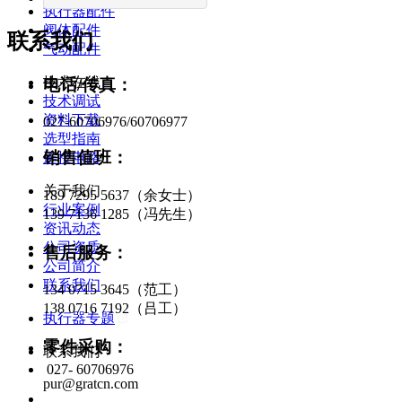
执行器配件
阀体配件
联系我们
气动配件
技术在线
电话/传真：
技术调试
资料下载
027-60706976/60706977
选型指南
销售值班：
连接电路
关于我们
189 7295 5637（余女士）
行业案例
139 7136 1285（冯先生）
资讯动态
公司资质
售后服务：
公司简介
联系我们
134 0715 3645（范工）
138 0716 7192（吕工）
执行器专题
零件采购：
联系我们
027- 60706976
pur@gratcn.com