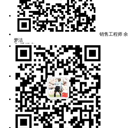
027-60706976/60706977
销售值班：
189 7295 5637（余女士）
139 7136 1285（冯先生）
销售工程师 余
梦洁
售后服务：
134 0715 3645（范工）
138 0716 7192（吕工）
零件采购：
pur@gratcn.com
询价邮箱：
mj@grat.com.cn
market@grat.com.cn
工作时间：