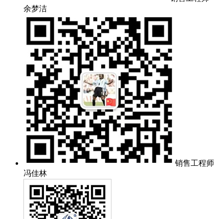
余梦洁
销售工程师
冯佳林