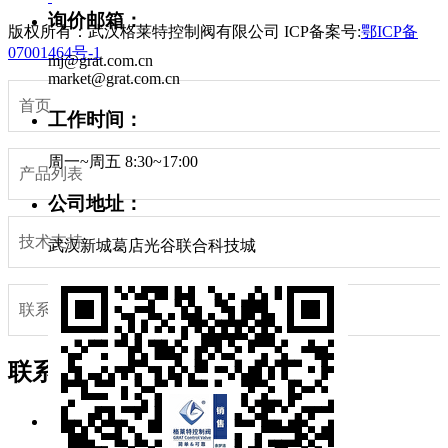
询价邮箱：
版权所有：武汉格莱特控制阀有限公司
ICP备案号:
鄂ICP备
07001464号-1
mj@grat.com.cn
market@grat.com.cn
首页
工作时间：
周一~周五 8:30~17:00
产品列表
公司地址：
技术支持
武汉新城葛店光谷联合科技城
联系我们
联系我们
电话/传真：