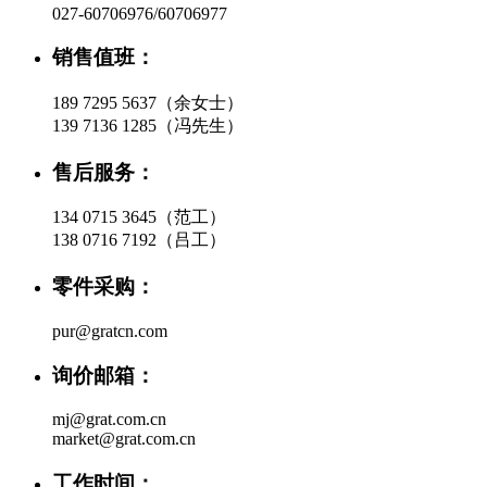
027-60706976/60706977
销售值班：
189 7295 5637（余女士）
139 7136 1285（冯先生）
售后服务：
134 0715 3645（范工）
138 0716 7192（吕工）
零件采购：
pur@gratcn.com
询价邮箱：
mj@grat.com.cn
market@grat.com.cn
工作时间：