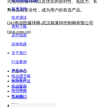
式电动防爆球阀以其优良的密封性、低阻力、长
技术支持
寿命及高安全性，成为用户的首选产品。
技术调试
Q41电动防爆球阀-武汉格莱特控制阀有限公司
资料下载
(grat.com.cn)
选型指南
连接电路
关于我们
行业案例
资讯动态
产品中心
电动调节阀
公司资质
电动执行器
电动蝶阀
公司简介
电动球阀
气动阀门
联系我们
配件