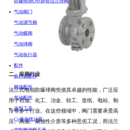
防爆电动O型超短法兰球阀
气动阀门
气动调节阀
气动蝶阀
气动球阀
气动执行器
配件
二、应用行业
执行器配件
阀体配件
法兰式电动防爆球阀凭借其卓越的性能，广泛应
气动配件
用于石油、化工、冶金、轻工、造纸、电站、制
选型工具
冷等多个行业。在这些领域中，阀门需要承受高
Cv值在线计算
压、高温、腐蚀性介质等多种恶劣工况，而法兰
控制阀选型工具