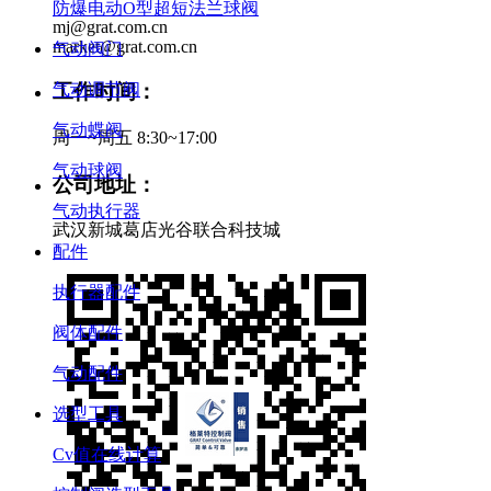
防爆电动O型超短法兰球阀
mj@grat.com.cn
market@grat.com.cn
气动阀门
气动调节阀
工作时间：
气动蝶阀
周一~周五 8:30~17:00
气动球阀
公司地址：
气动执行器
武汉新城葛店光谷联合科技城
配件
执行器配件
阀体配件
气动配件
选型工具
Cv值在线计算