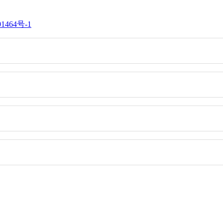
1464号-1