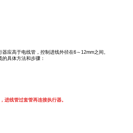
器应高于电线管，控制进线外径在6～12mm之间。
缆的具体方法和步骤：
管，进线管过套管再连接执行器。