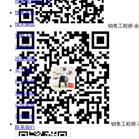
控制阀选型工具
技术支持
技术调试
销售工程师 
资料下载
选型指南
连接电路
关于我们
行业案例
资讯动态
公司资质
公司简介
销售工程师 
联系我们