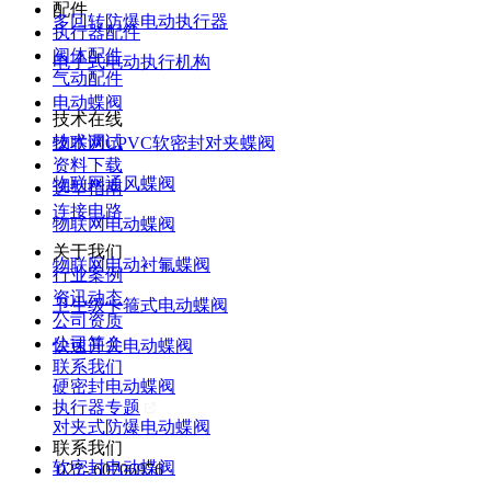
配件
多回转防爆电动执行器
执行器配件
阀体配件
电子式电动执行机构
气动配件
电动蝶阀
技术在线
技术调试
物联网CPVC软密封对夹蝶阀
资料下载
物联网通风蝶阀
选型指南
连接电路
物联网电动蝶阀
关于我们
物联网电动衬氟蝶阀
行业案例
资讯动态
卫生级卡箍式电动蝶阀
公司资质
公司简介
快速开关电动蝶阀
联系我们
硬密封电动蝶阀
执行器专题
对夹式防爆电动蝶阀
联系我们
软密封电动蝶阀
027- 60706976