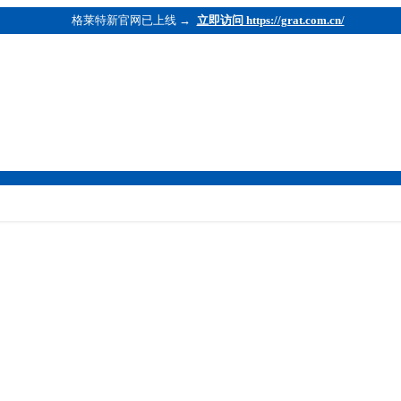
格莱特新官网已上线 →
立即访问 https://grat.com.cn/