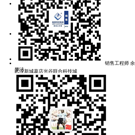
询价邮箱：
mj@grat.com.cn
market@grat.com.cn
工作时间：
周一~周五 8:30~17:00
公司地址：
销售工程师 余
梦洁
武汉新城葛店光谷联合科技城