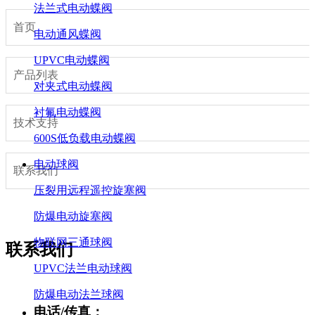
法兰式电动蝶阀
首页
电动通风蝶阀
UPVC电动蝶阀
产品列表
对夹式电动蝶阀
衬氟电动蝶阀
技术支持
600S低负载电动蝶阀
电动球阀
联系我们
压裂用远程遥控旋塞阀
防爆电动旋塞阀
物联网三通球阀
联系我们
UPVC法兰电动球阀
防爆电动法兰球阀
电话/传真：