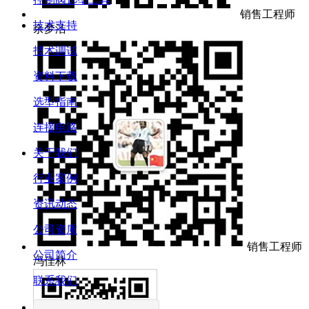
销售工程师
技术支持
余梦洁
技术调试
资料下载
选型指南
连接电路
关于我们
行业案例
资讯动态
公司资质
销售工程师
公司简介
冯佳林
联系我们