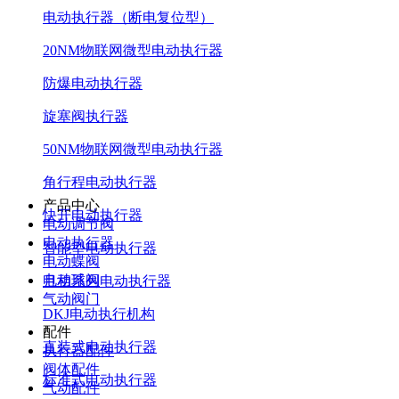
电动执行器（断电复位型）
20NM物联网微型电动执行器
防爆电动执行器
旋塞阀执行器
50NM物联网微型电动执行器
角行程电动执行器
产品中心
快开电动执行器
电动调节阀
电动执行器
智能型电动执行器
电动蝶阀
电动球阀
月相系列电动执行器
气动阀门
DKJ电动执行机构
配件
直装式电动执行器
执行器配件
阀体配件
标准式电动执行器
气动配件