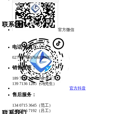
联系我们
官方微信
电话/传真：
027-60706976/60706977
销售值班：
189 7295 5637（余女士）
139 7136 1285（冯先生）
官方抖音
售后服务：
134 0715 3645（范工）
138 0716 7192（吕工）
联系我们