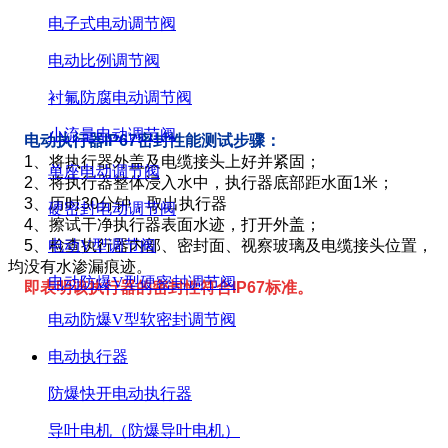
电子式电动调节阀
电动比例调节阀
衬氟防腐电动调节阀
小流量电动调节阀
电动执行器IP67密封性能测试步骤：
1、将执行器外盖及电缆接头上好并紧固；
单座电动调节阀
2、将执行器整体浸入水中，执行器底部距水面1米；
3、历时30分钟，取出执行器
硬密封电动调节阀
4、擦试干净执行器表面水迹，打开外盖；
5、检查执行器内部、密封面、视察玻璃及电缆接头位置，
电动V型调节阀
均没有水渗漏痕迹。
电动防爆V型硬密封调节阀
即表明该执行器的密封性符合IP67标准。
电动防爆V型软密封调节阀
电动执行器
防爆快开电动执行器
导叶电机（防爆导叶电机）