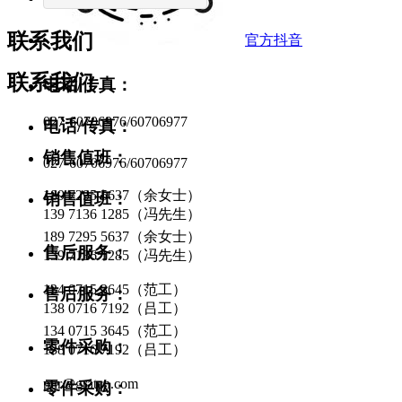
联系我们
官方抖音
联系我们
电话/传真：
027-60706976/60706977
电话/传真：
销售值班：
027-60706976/60706977
189 7295 5637（余女士）
销售值班：
139 7136 1285（冯先生）
189 7295 5637（余女士）
售后服务：
139 7136 1285（冯先生）
134 0715 3645（范工）
售后服务：
138 0716 7192（吕工）
134 0715 3645（范工）
零件采购：
138 0716 7192（吕工）
pur@gratcn.com
零件采购：