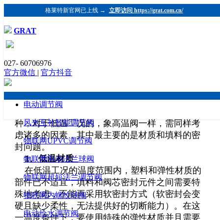
格莱特新官网已上线 →
立即访问 https://grat.com.cn/
GRAT
调节阀技术—低温工况调节阀选型
027- 60706976
发布时间：2018-07-09 浏览：1492 格莱特控制阀
官方微信
|
官方抖音
（https://www.grat.com.cn/）
在工业流体控制中，通常将可用于-40℃
～-200℃温度条件下的阀定义为低温阀。-200℃
电动调节阀
以下定义为超低温阀。低温也是严酷工况的一
种，对于低温工况的，象高温阀一样，需同样考
风光互补智能调节阀
虑诸多的因素，其中最主要的是材质和填料的密
物联网UPVC调节阀
封问题。
1、低温材质
物联网电动法兰球阀
在低温工况的温度范围内，塑料和弹性材质的
物联网超短法兰调节阀
部件已不适宜，填料和阀芯密封元件之间需要特
殊地考虑，不能再采用软密封方式（软密封会变
物联网内螺纹球阀
硬且缺少柔性，无法提供好的切断能力）。在这
电动给水调节阀
一温度条件下，要使用特殊的弹性材质并且需要