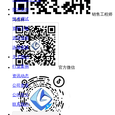
技术支持
销售工程师
技术调试
冯佳林
资料下载
选型指南
连接电路
关于我们
行业案例
官方微信
资讯动态
公司资质
公司简介
联系我们