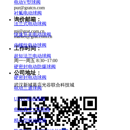
电动V型球阀
pur@gratcn.com
衬氟电动球阀
询价邮箱：
法兰式电动球阀
mj@grat.com.cn
快速开关电动球阀
market@grat.com.cn
内螺纹电动球阀
工作时间：
超短法兰电动球阀
周一~周五 8:30~17:00
硬密封电动防爆球阀
公司地址：
硬密封电动球阀
武汉新城葛店光谷联合科技城
电动三通球阀
UPVC电动球阀
电动真空V型球阀
精小型电动球阀