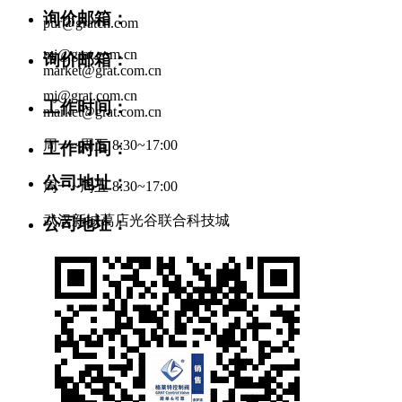
询价邮箱：
pur@gratcn.com
mj@grat.com.cn
询价邮箱：
market@grat.com.cn
mj@grat.com.cn
工作时间：
market@grat.com.cn
周一~周五 8:30~17:00
工作时间：
公司地址：
周一~周五 8:30~17:00
武汉新城葛店光谷联合科技城
公司地址：
武汉新城葛店光谷联合科技城