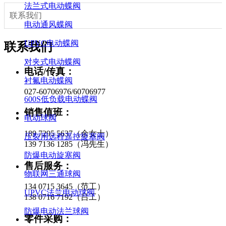
法兰式电动蝶阀
联系我们
电动通风蝶阀
UPVC电动蝶阀
联系我们
对夹式电动蝶阀
电话/传真：
衬氟电动蝶阀
027-60706976/60706977
600S低负载电动蝶阀
销售值班：
电动球阀
189 7295 5637（余女士）
压裂用远程遥控旋塞阀
139 7136 1285（冯先生）
防爆电动旋塞阀
售后服务：
物联网三通球阀
134 0715 3645（范工）
UPVC法兰电动球阀
138 0716 7192（吕工）
防爆电动法兰球阀
零件采购：