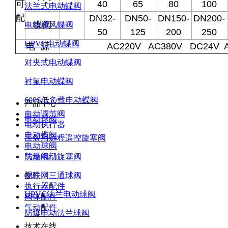
可
40
65
80
100
法兰式电动蝶阀
配
DN32-
DN50-
DN150-
DN200-
蝶阀
电动通风蝶阀
50
125
200
250
UPVC电动蝶阀
电 源
AC220V AC380V DC24V 
对夹式电动蝶阀
衬氟电动蝶阀
600S低负载电动蝶阀
产品中心
电动调节阀
电动球阀
电动执行器
电动蝶阀
压裂用远程遥控旋塞阀
电动球阀
气动阀门
防爆电动旋塞阀
配件
物联网三通球阀
执行器配件
UPVC法兰电动球阀
阀体配件
气动配件
防爆电动法兰球阀
技术在线