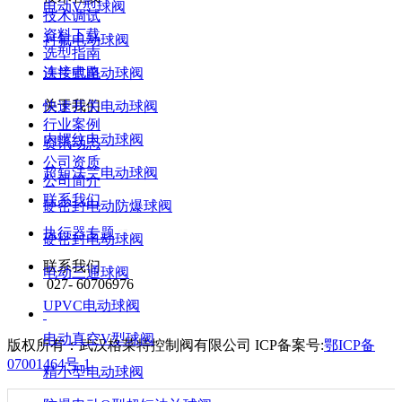
电动V型球阀
技术调试
资料下载
衬氟电动球阀
选型指南
连接电路
法兰式电动球阀
关于我们
快速开关电动球阀
行业案例
内螺纹电动球阀
资讯动态
公司资质
超短法兰电动球阀
公司简介
联系我们
硬密封电动防爆球阀
执行器专题
硬密封电动球阀
联系我们
电动三通球阀
027- 60706976
UPVC电动球阀
电动真空V型球阀
版权所有：武汉格莱特控制阀有限公司
ICP备案号:
鄂ICP备
07001464号-1
精小型电动球阀