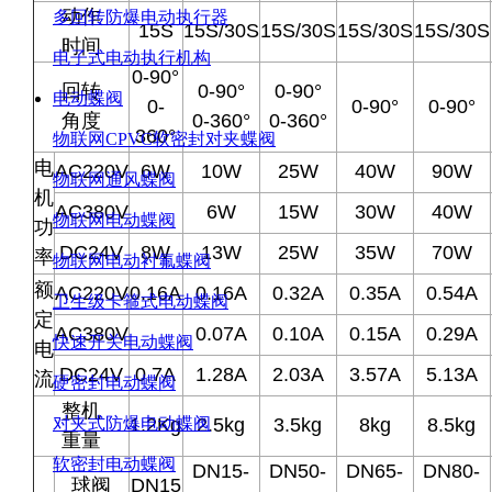
动作
多回转防爆电动执行器
15S
15S/30S
15S/30S
15S/30S
15S/30S
时间
电子式电动执行机构
0-90°
回转
0-90°
0-90°
电动蝶阀
0-
0-90°
0-90°
角度
0-360°
0-360°
360°
物联网CPVC软密封对夹蝶阀
电
AC220V
6W
10W
25W
40W
90W
物联网通风蝶阀
机
AC380V
6W
15W
30W
40W
物联网电动蝶阀
功
DC24V
8W
13W
25W
35W
70W
率
物联网电动衬氟蝶阀
额
AC220V
0.16A
0.16A
0.32A
0.35A
0.54A
卫生级卡箍式电动蝶阀
定
AC380V
0.07A
0.10A
0.15A
0.29A
快速开关电动蝶阀
电
DC24V
0.7A
1.28A
2.03A
3.57A
5.13A
流
硬密封电动蝶阀
整机
1.2Kg
2.5kg
3.5kg
8kg
8.5kg
对夹式防爆电动蝶阀
重量
软密封电动蝶阀
DN15-
DN50-
DN65-
DN80-
球阀
DN15