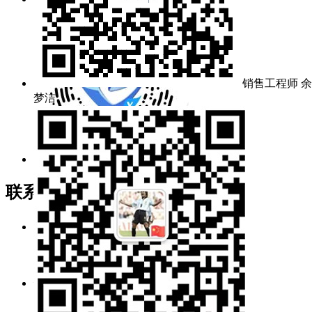
销售工程师 余
梦洁
官方抖音
联系我们
电话/传真：
027-60706976/60706977
销售值班：
189 7295 5637（余女士）