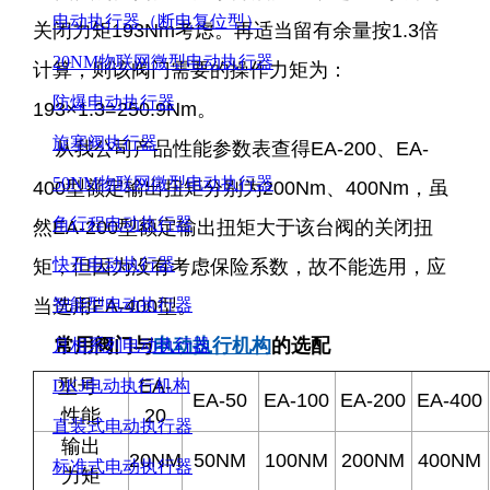
电动执行器（断电复位型）
关闭力矩193Nm考虑。再适当留有余量按1.3倍
20NM物联网微型电动执行器
计算，则该阀门需要的操作力矩为：
防爆电动执行器
193×1.3=250.9Nm。
旋塞阀执行器
从我公司产品性能参数表查得EA-200、EA-
50NM物联网微型电动执行器
400型额定输出扭矩分别为200Nm、400Nm，虽
角行程电动执行器
然EA-200型额定输出扭矩大于该台阀的关闭扭
快开电动执行器
矩，但因为没有考虑保险系数，故不能选用，应
当选用EA-400型。
智能型电动执行器
常用阀门与
电动执行机构
的选配
月相系列电动执行器
型号
EA-
DKJ电动执行机构
EA-50
EA-100
EA-200
EA-400
性能
20
直装式电动执行器
输出
20NM
50NM
100NM
200NM
400NM
标准式电动执行器
力矩