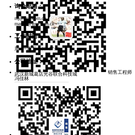
询价邮箱：
mj@grat.com.cn
market@grat.com.cn
工作时间：
周一~周五 8:30~17:00
公司地址：
销售工程师
武汉新城葛店光谷联合科技城
冯佳林
官方微信