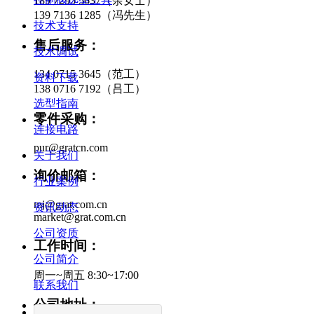
189 7295 5637（余女士）
139 7136 1285（冯先生）
技术支持
售后服务：
技术调试
134 0715 3645（范工）
资料下载
138 0716 7192（吕工）
选型指南
零件采购：
连接电路
pur@gratcn.com
关于我们
询价邮箱：
行业案例
mj@grat.com.cn
资讯动态
market@grat.com.cn
公司资质
工作时间：
公司简介
周一~周五 8:30~17:00
联系我们
公司地址：