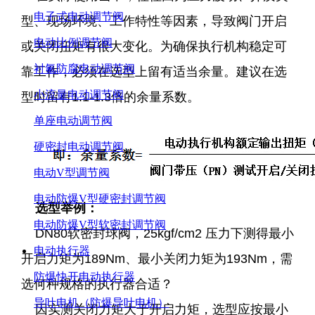
电子式电动调节阀
型、现场环境、工作特性等因素，导致阀门开启
电动比例调节阀
或关闭扭矩有很大变化。为确保执行机构稳定可
衬氟防腐电动调节阀
靠工作，必须在选型上留有适当余量。建议在选
小流量电动调节阀
型时留有1.1-1.3倍的余量系数。
单座电动调节阀
硬密封电动调节阀
电动V型调节阀
电动防爆V型硬密封调节阀
选型举例：
电动防爆V型软密封调节阀
DN80软密封球阀，25kgf/cm2 压力下测得最小
电动执行器
开启力矩为189Nm、最小关闭力矩为193Nm，需
防爆快开电动执行器
选何种规格的执行器合适？
导叶电机（防爆导叶电机）
因实测关闭力矩大于开启力矩，选型应按最小