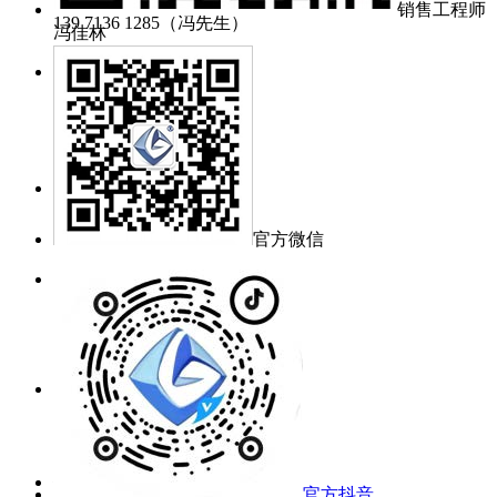
销售工程师
139 7136 1285（冯先生）
冯佳林
售后服务：
134 0715 3645（范工）
138 0716 7192（吕工）
零件采购：
pur@gratcn.com
官方微信
询价邮箱：
mj@grat.com.cn
market@grat.com.cn
工作时间：
周一~周五 8:30~17:00
公司地址：
官方抖音