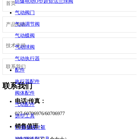
防爆电动O型超短法兰球阀
首页
气动阀门
气动调节阀
产品列表
气动蝶阀
技术支持
气动球阀
气动执行器
联系我们
配件
执行器配件
联系我们
阀体配件
电话/传真：
气动配件
027-60706976/60706977
选型工具
销售值班：
Cv值在线计算
控制阀选型工具