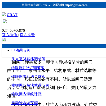
格莱特新官网已上线 →
立即访问 https://grat.com.cn/
GRAT
电动执行机构如何选择合适的扭矩？
027- 60706976
发布时间：2018-07-09 浏览：4729 格莱特控制阀
官方微信
|
官方抖音
（https://www.grat.com.cn/）
所谓扭矩控制就是用多大的力矩或扭矩把阀门
电动调节阀
正常启闭，所以这个选择是非常重要的。
风光互补智能调节阀
因阀门种类繁多，即使同种规格型号的阀门，
物联网UPVC调节阀
由于生产厂家制造水平、结构形式、材质选取等
物联网电动法兰球阀
的不同，其扭矩值各有不同。所以当阀门选定
物联网超短法兰调节阀
后，应与制造厂家确认阀门开启、关闭的最大力
物联网内螺纹球阀
矩值。
电动给水调节阀
在实际使用当中，往往因为压力波动、介质类