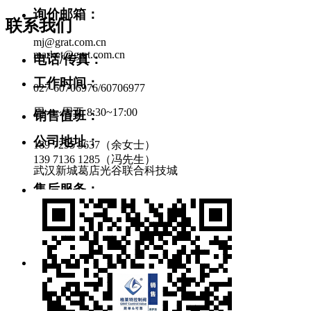
询价邮箱：
联系我们
mj@grat.com.cn
market@grat.com.cn
电话/传真：
工作时间：
027-60706976/60706977
周一~周五 8:30~17:00
销售值班：
公司地址：
189 7295 5637（余女士）
139 7136 1285（冯先生）
武汉新城葛店光谷联合科技城
售后服务：
134 0715 3645（范工）
138 0716 7192（吕工）
零件采购：
pur@gratcn.com