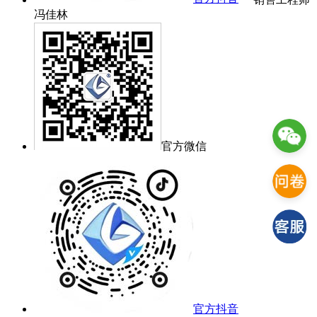
冯佳林
官方微信
官方抖音