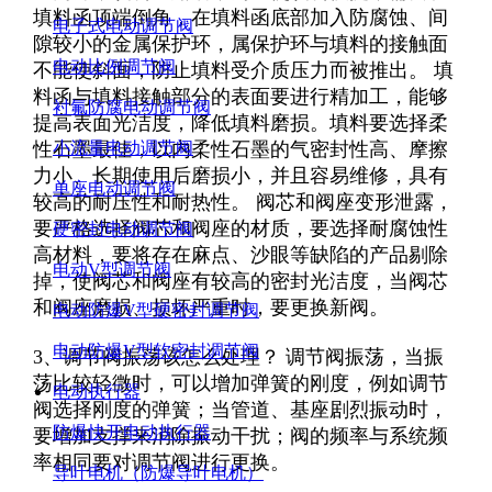
填料函顶端倒角，在填料函底部加入防腐蚀、间
电子式电动调节阀
隙较小的金属保护环，属保护环与填料的接触面
电动比例调节阀
不能使斜面，防止填料受介质压力而被推出。 填
料函与填料接触部分的表面要进行精加工，能够
衬氟防腐电动调节阀
提高表面光洁度，降低填料磨损。填料要选择柔
性石墨最佳，以内柔性石墨的气密封性高、摩擦
小流量电动调节阀
力小、长期使用后磨损小，并且容易维修，具有
单座电动调节阀
较高的耐压性和耐热性。 阀芯和阀座变形泄露，
要严格选择阀芯和阀座的材质，要选择耐腐蚀性
硬密封电动调节阀
高材料，要将存在麻点、沙眼等缺陷的产品剔除
电动V型调节阀
掉，使阀芯和阀座有较高的密封光洁度，当阀芯
和阀座磨损、损坏严重时，要更换新阀。
电动防爆V型硬密封调节阀
电动防爆V型软密封调节阀
3、调节阀振荡该怎么处理？ 调节阀振荡，当振
荡比较轻微时，可以增加弹簧的刚度，例如调节
电动执行器
阀选择刚度的弹簧；当管道、基座剧烈振动时，
防爆快开电动执行器
要增加支撑来消除振动干扰；阀的频率与系统频
率相同要对调节阀进行更换。
导叶电机（防爆导叶电机）