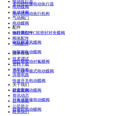
电动执行器
多回转防爆电动执行器
电动蝶阀
电动球阀
电子式电动执行机构
气动阀门
电动蝶阀
配件
执行器配件
物联网CPVC软密封对夹蝶阀
阀体配件
物联网通风蝶阀
气动配件
物联网电动蝶阀
技术在线
技术调试
物联网电动衬氟蝶阀
资料下载
选型指南
卫生级卡箍式电动蝶阀
连接电路
快速开关电动蝶阀
关于我们
行业案例
硬密封电动蝶阀
资讯动态
对夹式防爆电动蝶阀
公司资质
公司简介
软密封电动蝶阀
联系我们