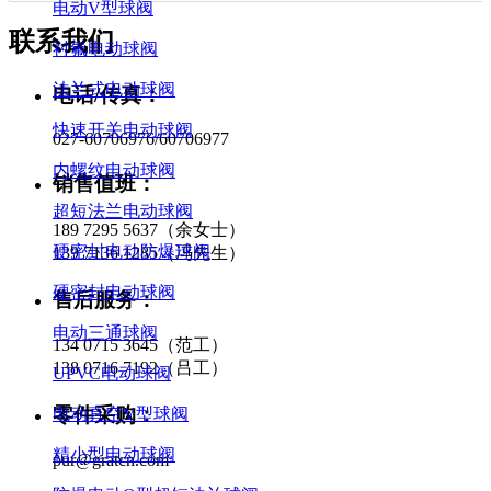
电动V型球阀
联系我们
衬氟电动球阀
法兰式电动球阀
电话/传真：
快速开关电动球阀
027-60706976/60706977
内螺纹电动球阀
销售值班：
超短法兰电动球阀
189 7295 5637（余女士）
硬密封电动防爆球阀
139 7136 1285（冯先生）
硬密封电动球阀
售后服务：
电动三通球阀
134 0715 3645（范工）
138 0716 7192（吕工）
UPVC电动球阀
零件采购：
电动真空V型球阀
精小型电动球阀
pur@gratcn.com