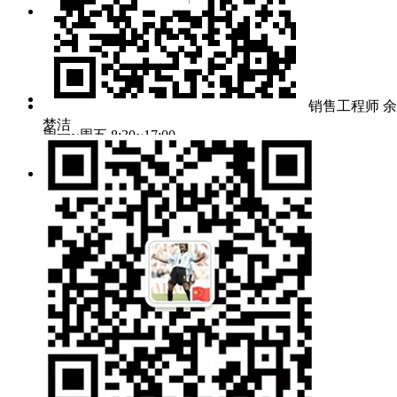
询价邮箱：
mj@grat.com.cn
market@grat.com.cn
工作时间：
销售工程师 余
梦洁
周一~周五 8:30~17:00
公司地址：
武汉新城葛店光谷联合科技城