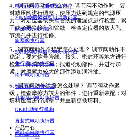
4、调节阀不动作怎么办？ 调节阀不动作时，要
电动执行器（断电复位型）
对减压阀进行调整，使压力达到规定的气源压
20NM物联网微型电动执行器
力；对定位器接头盒管线的泄漏点进行检查，紧
固或者更换接头和管线；检查定位器的放大孔、
防爆电动执行器
节流孔并进行维修。
旋塞阀执行器
5、调节阀动作不稳定怎么处理？ 调节阀动作不
50NM物联网微型电动执行器
稳定，要对信号管线、接头、密封环等地方进行
角行程电动执行器
检查，并消除泄漏；找道松动部件，并进行加
紧；对摩擦力较大的部件添加润滑油。
快开电动执行器
6、调节阀动作迟缓怎么处理？ 调节阀动作迟
智能型电动执行器
缓，检查摩擦力较大的部件，进行重新装配；对
月相系列电动执行器
填料压盖进行调整，并重新更换填料。
DKJ电动执行机构
直装式电动执行器
产品中心
标准式电动执行器
电动调节阀