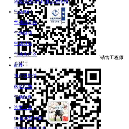
防爆电动O型超短法兰球阀
气动阀门
气动调节阀
气动蝶阀
气动球阀
气动执行器
销售工程师
余梦洁
配件
执行器配件
阀体配件
气动配件
选型工具
Cv值在线计算
控制阀选型工具