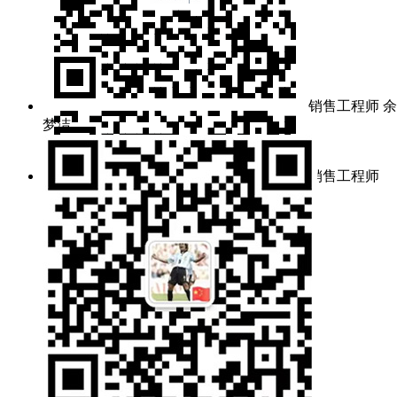
销售工程师 余
梦洁
销售工程师
余梦洁