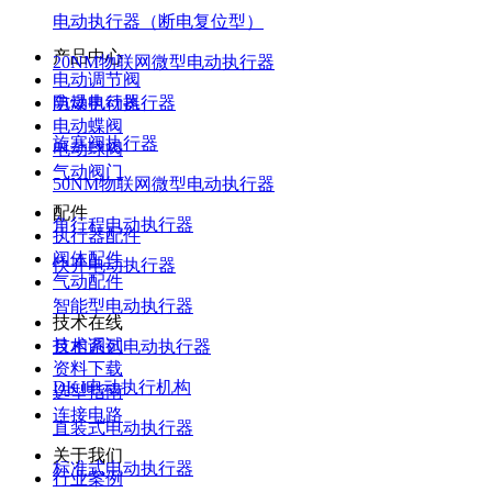
电动执行器（断电复位型）
产品中心
20NM物联网微型电动执行器
电动调节阀
电动执行器
防爆电动执行器
电动蝶阀
旋塞阀执行器
电动球阀
气动阀门
50NM物联网微型电动执行器
配件
角行程电动执行器
执行器配件
阀体配件
快开电动执行器
气动配件
智能型电动执行器
技术在线
技术调试
月相系列电动执行器
资料下载
DKJ电动执行机构
选型指南
连接电路
直装式电动执行器
关于我们
标准式电动执行器
行业案例