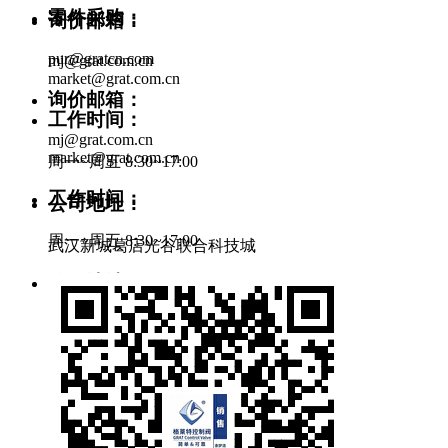
零件采购：
询价邮箱：
pur@gratcn.com
mj@grat.com.cn
market@grat.com.cn
询价邮箱：
工作时间：
mj@grat.com.cn
market@grat.com.cn
周一~周五 8:30~17:00
工作时间：
公司地址：
周一~周五 8:30~17:00
武汉新城葛店光谷联合科技城
公司地址：
武汉新城葛店光谷联合科技城