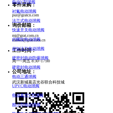
电动V型球阀
零件采购：
衬氟电动球阀
pur@gratcn.com
法兰式电动球阀
询价邮箱：
快速开关电动球阀
mj@grat.com.cn
内螺纹电动球阀
market@grat.com.cn
超短法兰电动球阀
工作时间：
硬密封电动防爆球阀
周一~周五 8:30~17:00
硬密封电动球阀
公司地址：
电动三通球阀
武汉新城葛店光谷联合科技城
UPVC电动球阀
电动真空V型球阀
精小型电动球阀