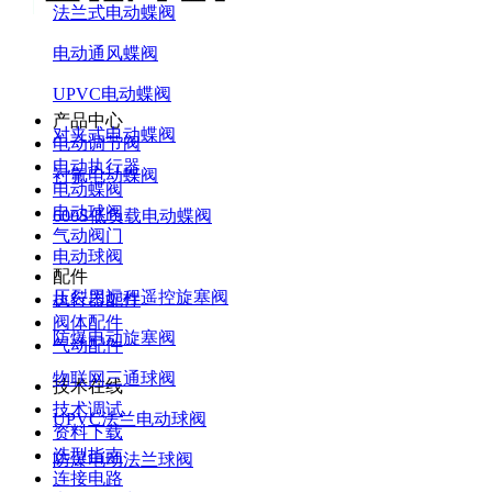
法兰式电动蝶阀
电动通风蝶阀
UPVC电动蝶阀
产品中心
对夹式电动蝶阀
电动调节阀
电动执行器
衬氟电动蝶阀
电动蝶阀
电动球阀
600S低负载电动蝶阀
气动阀门
电动球阀
配件
压裂用远程遥控旋塞阀
执行器配件
阀体配件
防爆电动旋塞阀
气动配件
物联网三通球阀
技术在线
技术调试
UPVC法兰电动球阀
资料下载
选型指南
防爆电动法兰球阀
连接电路