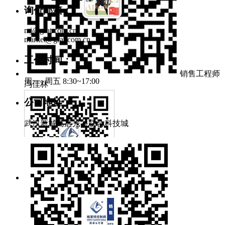
询价邮箱：
mj@grat.com.cn
market@grat.com.cn
工作时间：
销售工程师
周一~周五 8:30~17:00
冯佳林
公司地址：
武汉新城葛店光谷联合科技城
官方微信