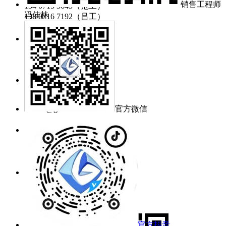
销售工程师
134 0715 3645（范工）
冯佳林
138 0716 7192（吕工）
零件采购：
pur@gratcn.com
询价邮箱：
mj@grat.com.cn
官方微信
market@grat.com.cn
工作时间：
周一~周五 8:30~17:00
公司地址：
武汉新城葛店光谷联合科技城
官方抖音