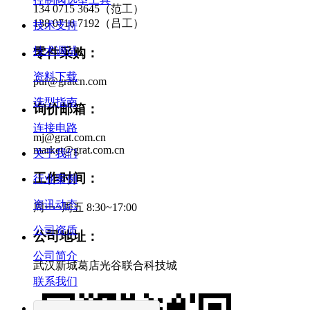
134 0715 3645（范工）
138 0716 7192（吕工）
技术支持
技术调试
零件采购：
资料下载
pur@gratcn.com
选型指南
询价邮箱：
连接电路
mj@grat.com.cn
market@grat.com.cn
关于我们
工作时间：
行业案例
资讯动态
周一~周五 8:30~17:00
公司资质
公司地址：
公司简介
武汉新城葛店光谷联合科技城
联系我们