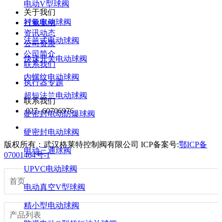
电动V型球阀
关于我们
衬氟电动球阀
行业案例
资讯动态
法兰式电动球阀
公司资质
公司简介
快速开关电动球阀
联系我们
内螺纹电动球阀
执行器专题
超短法兰电动球阀
联系我们
027- 60706976
硬密封电动防爆球阀
硬密封电动球阀
版权所有：武汉格莱特控制阀有限公司
ICP备案号:
鄂ICP备
电动三通球阀
07001464号-1
UPVC电动球阀
首页
电动真空V型球阀
精小型电动球阀
产品列表