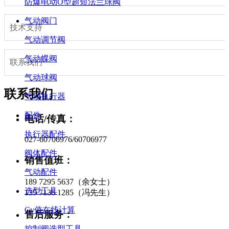
防爆电动O型超短法兰球阀
气动阀门
技术支持
气动调节阀
气动蝶阀
联系我们
气动球阀
联系我们
气动执行器
配件
电话/传真：
执行器配件
027-60706976/60706977
阀体配件
销售值班：
气动配件
189 7295 5637（余女士）
选型工具
139 7136 1285（冯先生）
Cv值在线计算
售后服务：
控制阀选型工具