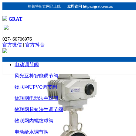
格莱特新官网已上线 →
立即访问 https://grat.com.cn/
GRAT
电动蝶阀有什么特征
027- 60706976
发布时间：2019-12-26 浏览：1002 格莱特控制阀
官方微信
|
官方抖音
（https://www.grat.com.cn/）
电动调节阀
风光互补智能调节阀
物联网UPVC调节阀
物联网电动法兰球阀
物联网超短法兰调节阀
物联网内螺纹球阀
电动给水调节阀