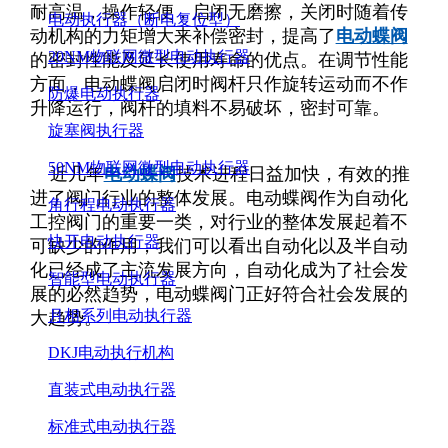
耐高温，操作轻便，启闭无磨擦，关闭时随着传
电动执行器（断电复位型）
动机构的力矩增大来补偿密封，提高了
电动蝶阀
20NM物联网微型电动执行器
的密封性能及延长使用寿命的优点。在调节性能
方面，电动蝶阀启闭时阀杆只作旋转运动而不作
防爆电动执行器
升降运行，阀杆的填料不易破坏，密封可靠。
旋塞阀执行器
50NM物联网微型电动执行器
近几年
电动蝶阀
技术进程日益加快，有效的推
进了阀门行业的整体发展。电动蝶阀作为自动化
角行程电动执行器
工控阀门的重要一类，对行业的整体发展起着不
快开电动执行器
可缺少的作用，我们可以看出自动化以及半自动
化已经成了主流发展方向，自动化成为了社会发
智能型电动执行器
展的必然趋势，电动蝶阀门正好符合社会发展的
月相系列电动执行器
大趋势。
DKJ电动执行机构
直装式电动执行器
标准式电动执行器