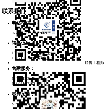
联系我们
电话/传真：
027-60706976/60706977
销售值班：
189 7295 5637（余女士）
139 7136 1285（冯先生）
销售工程师
余梦洁
售后服务：
134 0715 3645（范工）
138 0716 7192（吕工）
零件采购：
pur@gratcn.com