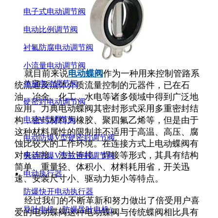
电子式电动调节阀
电动比例调节阀
衬氟防腐电动调节阀
小流量电动调节阀
就目前来说
电动蝶阀
作为一种用来控制管路系
单座电动调节阀
统流通及流体介质流量控制的元器件，已在石
油、冶金、化工、水电等诸多领域中得到广泛地
硬密封电动调节阀
应用。力典电动蝶阀其密封形式采用多重密封结
构，密封材料为橡胶、聚四氟乙烯等，但是由于
电动V型调节阀
这种材料属性的限制并不适用于高温、高压、腐
电动防爆V型硬密封调节阀
蚀比较大的工作环境。在连接方式上电动蝶阀有
对夹连接、法兰连接、焊接等形式，其具有结构
电动防爆V型软密封调节阀
简单、重量轻、体积小、材料耗用省，开关迅
电动执行器
速、安装尺寸小、驱动力矩小等特点。
防爆快开电动执行器
经过我们的不断革新和努力做出了倍受用户喜
导叶电机（防爆导叶电机）
爱的电动蝶阀这种电动蝶阀与传统蝶阀相比具有