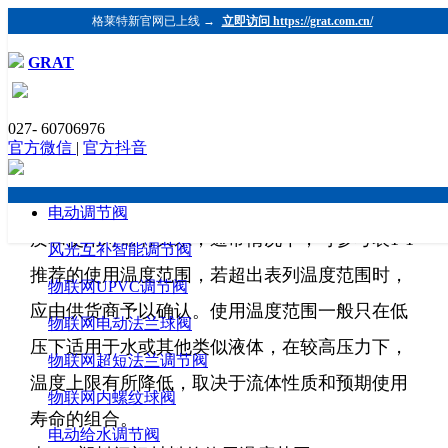
格莱特新官网已上线 →
立即访问 https://grat.com.cn/
GRAT
塑料阀门使用温度的范围
027- 60706976
发布时间：2019-05-30 浏览：1022 格莱特控制阀
官方微信
|
官方抖音
（https://www.grat.com.cn/）
各种塑料阀门材料的使用温度范围与原材料品
电动调节阀
质和使用寿命有关系，通常情况下，可参考表1-1
风光互补智能调节阀
推荐的使用温度范围，若超出表列温度范围时，
物联网UPVC调节阀
应由供货商予以确认。使用温度范围一般只在低
物联网电动法兰球阀
压下适用于水或其他类似液体，在较高压力下，
物联网超短法兰调节阀
温度上限有所降低，取决于流体性质和预期使用
物联网内螺纹球阀
寿命的组合。
电动给水调节阀