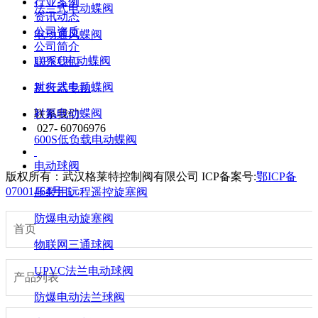
行业案例
法兰式电动蝶阀
资讯动态
公司资质
电动通风蝶阀
公司简介
UPVC电动蝶阀
联系我们
对夹式电动蝶阀
执行器专题
衬氟电动蝶阀
联系我们
027- 60706976
600S低负载电动蝶阀
电动球阀
版权所有：武汉格莱特控制阀有限公司
ICP备案号:
鄂ICP备
07001464号-1
压裂用远程遥控旋塞阀
防爆电动旋塞阀
首页
物联网三通球阀
UPVC法兰电动球阀
产品列表
防爆电动法兰球阀