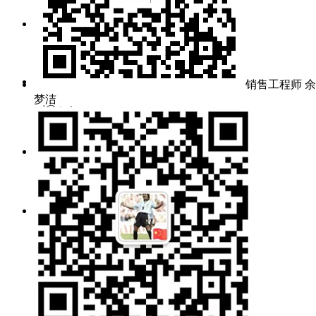
零件采购：
pur@gratcn.com
询价邮箱：
销售工程师 余
梦洁
mj@grat.com.cn
market@grat.com.cn
工作时间：
周一~周五 8:30~17:00
公司地址：
武汉新城葛店光谷联合科技城