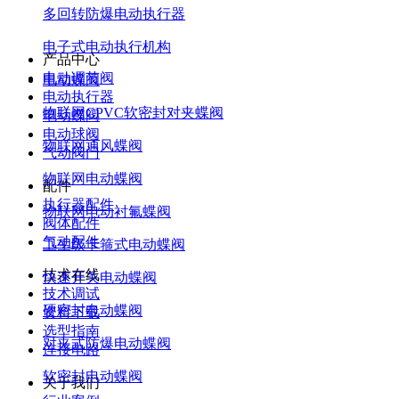
多回转防爆电动执行器
电子式电动执行机构
产品中心
电动调节阀
电动蝶阀
电动执行器
物联网CPVC软密封对夹蝶阀
电动蝶阀
电动球阀
物联网通风蝶阀
气动阀门
物联网电动蝶阀
配件
执行器配件
物联网电动衬氟蝶阀
阀体配件
气动配件
卫生级卡箍式电动蝶阀
技术在线
快速开关电动蝶阀
技术调试
硬密封电动蝶阀
资料下载
选型指南
对夹式防爆电动蝶阀
连接电路
软密封电动蝶阀
关于我们