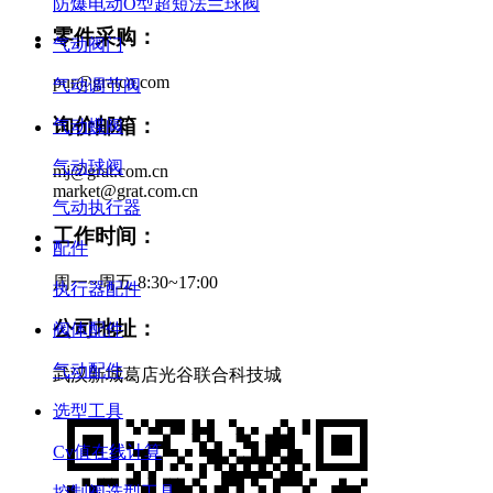
防爆电动O型超短法兰球阀
零件采购：
气动阀门
pur@gratcn.com
气动调节阀
询价邮箱：
气动蝶阀
气动球阀
mj@grat.com.cn
market@grat.com.cn
气动执行器
工作时间：
配件
周一~周五 8:30~17:00
执行器配件
公司地址：
阀体配件
气动配件
武汉新城葛店光谷联合科技城
选型工具
Cv值在线计算
控制阀选型工具