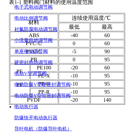
表1-1 塑料阀门材料的使用温度范围
电子式电动调节阀
连续使用温度/℃
电动比例调节阀
材料
最低
最高
衬氟防腐电动调节阀
ABS
-40
60
小流量电动调节阀
PVC-U
0
60
PVC-C
-5
90
单座电动调节阀
PB
0
95
硬密封电动调节阀
PE100
-20
60
PE
电动V型调节阀
PE-X
-10
95
PP-H
-10
95
PP
电动防爆V型硬密封调节阀
PP-R
-10
95
电动防爆V型软密封调节阀
PVDF
-20
140
电动执行器
防爆快开电动执行器
导叶电机（防爆导叶电机）