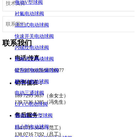
电动V型球阀
技术支持
衬氟电动球阀
联系我们
法兰式电动球阀
快速开关电动球阀
联系我们
内螺纹电动球阀
电话/传真：
超短法兰电动球阀
硬密封电动防爆球阀
027-60706976/60706977
硬密封电动球阀
销售值班：
电动三通球阀
189 7295 5637（余女士）
139 7136 1285（冯先生）
UPVC电动球阀
售后服务：
电动真空V型球阀
精小型电动球阀
134 0715 3645（范工）
138 0716 7192（吕工）