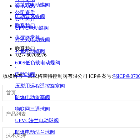
法兰式电动蝶阀
资讯动态
公司资质
电动通风蝶阀
公司简介
联系我们
UPVC电动蝶阀
执行器专题
对夹式电动蝶阀
联系我们
衬氟电动蝶阀
027- 60706976
600S低负载电动蝶阀
电动球阀
版权所有：武汉格莱特控制阀有限公司
ICP备案号:
鄂ICP备0700
压裂用远程遥控旋塞阀
首页
防爆电动旋塞阀
物联网三通球阀
产品列表
UPVC法兰电动球阀
防爆电动法兰球阀
技术支持