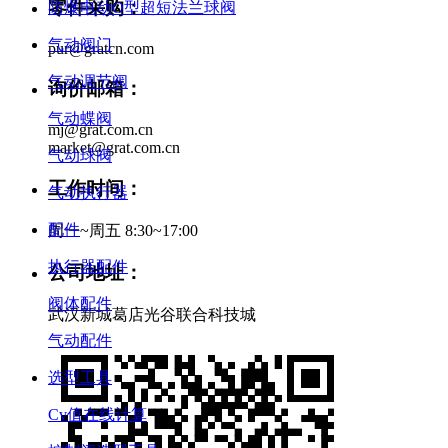
零件采购：
防爆电动O型超短法兰球阀
气动阀门
pur@gratcn.com
气动调节阀
询价邮箱：
气动蝶阀
mj@grat.com.cn
market@grat.com.cn
气动球阀
工作时间：
气动执行器
配件
周一~周五 8:30~17:00
执行器配件
公司地址：
阀体配件
武汉新城葛店光谷联合科技城
气动配件
选型工具
Cv值在线计算