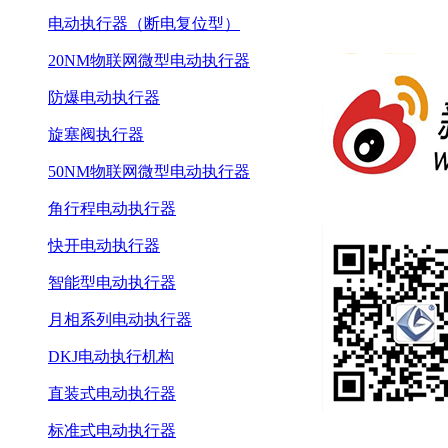
电动执行器（断电复位型）
20NM物联网微型电动执行器
防爆电动执行器
旋塞阀执行器
50NM物联网微型电动执行器
角行程电动执行器
快开电动执行器
智能型电动执行器
月相系列电动执行器
DKJ电动执行机构
直装式电动执行器
标准式电动执行器