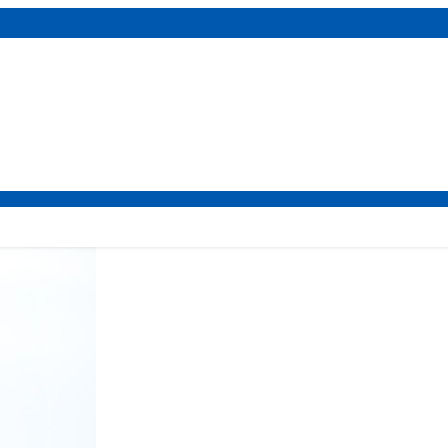
决这类问题上，我们特为大家推出一款新型防爆
奶粉罐高度相差无几。