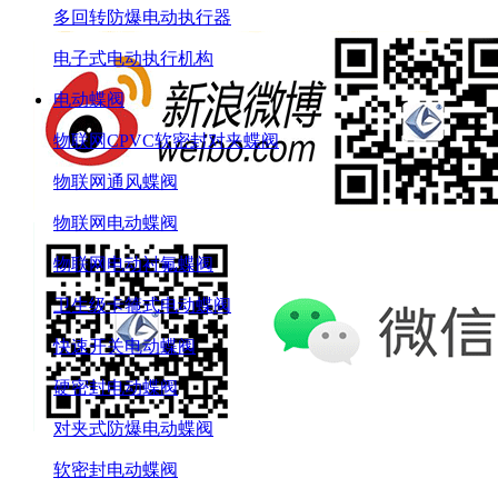
多回转防爆电动执行器
电子式电动执行机构
电动蝶阀
物联网CPVC软密封对夹蝶阀
物联网通风蝶阀
物联网电动蝶阀
物联网电动衬氟蝶阀
卫生级卡箍式电动蝶阀
快速开关电动蝶阀
硬密封电动蝶阀
对夹式防爆电动蝶阀
软密封电动蝶阀