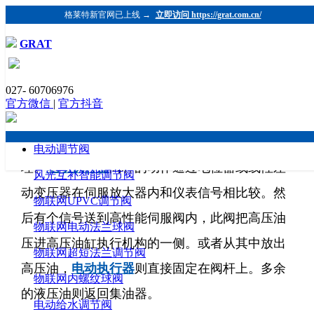
格莱特新官网已上线 →
立即访问 https://grat.com.cn/
GRAT
高性能伺服电动执行器的操作原理
027- 60706976
发布时间：2019-02-14 浏览：1466 格莱特控制阀
官方微信
|
官方抖音
（https://www.grat.com.cn/）
图1-1表示这种高性能伺服执行机构的操作原
电动调节阀
理。
电动执行器
阀杆的动作通过电位器或线性差
风光互补智能调节阀
动变压器在伺服放大器内和仪表信号相比较。然
物联网UPVC调节阀
后有个信号送到高性能伺服阀内，此阀把高压油
物联网电动法兰球阀
压进高压油缸执行机构的一侧。或者从其中放出
物联网超短法兰调节阀
高压油，
电动执行器
则直接固定在阀杆上。多余
物联网内螺纹球阀
的液压油则返回集油器。
电动给水调节阀