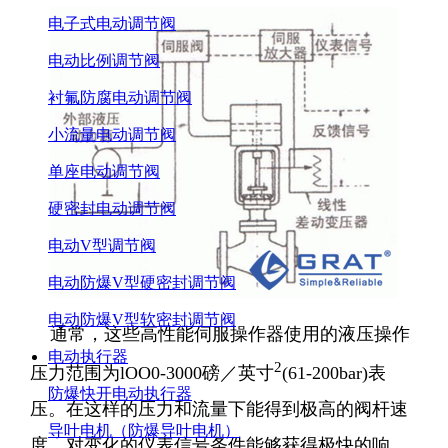
电子式电动调节阀
电动比例调节阀
衬氟防腐电动调节阀
小流量电动调节阀
单座电动调节阀
硬密封电动调节阀
电动V型调节阀
电动防爆V型硬密封调节阀
电动防爆V型软密封调节阀
通常，这些高性能伺服操作器使用的液压操作
电动执行器
2
压力范围为lOO0-3000磅／英寸
(61-200bar)表
防爆快开电动执行器
压。在这样的压力和流量下能得到极高的阀杆速
导叶电机（防爆导叶电机）
度，对变化的仪表信号条件能够获得极快的响