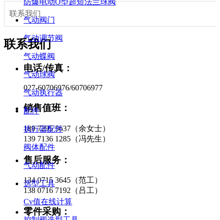
防爆电动O型超短法兰球阀
联系我们
气动阀门
气动调节阀
联系我们
气动蝶阀
电话/传真：
气动球阀
027-60706976/60706977
气动执行器
销售值班：
配件
189 7295 5637（余女士）
执行器配件
139 7136 1285（冯先生）
阀体配件
售后服务：
气动配件
134 0715 3645（范工）
选型工具
138 0716 7192（吕工）
Cv值在线计算
零件采购：
控制阀选型工具