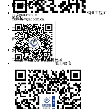
询价邮箱：
销售工程师
mj@grat.com.cn
冯佳林
market@grat.com.cn
工作时间：
周一~周五 8:30~17:00
公司地址：
武汉新城葛店光谷联合科技城
官方微信