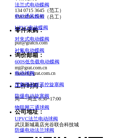
法兰式电动蝶阀
134 0715 3645（范工）
电动通风蝶阀
138 0716 7192（吕工）
UPVC电动蝶阀
零件采购：
对夹式电动蝶阀
pur@gratcn.com
衬氟电动蝶阀
询价邮箱：
600S低负载电动蝶阀
mj@grat.com.cn
电动球阀
market@grat.com.cn
压裂用远程遥控旋塞阀
工作时间：
防爆电动旋塞阀
周一~周五 8:30~17:00
物联网三通球阀
公司地址：
UPVC法兰电动球阀
武汉新城葛店光谷联合科技城
防爆电动法兰球阀