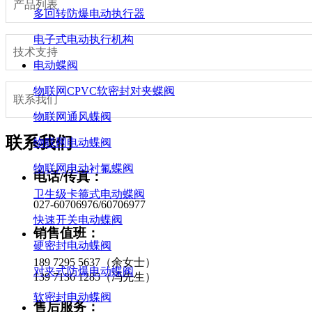
产品列表
多回转防爆电动执行器
电子式电动执行机构
技术支持
电动蝶阀
物联网CPVC软密封对夹蝶阀
联系我们
物联网通风蝶阀
联系我们
物联网电动蝶阀
物联网电动衬氟蝶阀
电话/传真：
卫生级卡箍式电动蝶阀
027-60706976/60706977
快速开关电动蝶阀
销售值班：
硬密封电动蝶阀
189 7295 5637（余女士）
对夹式防爆电动蝶阀
139 7136 1285（冯先生）
软密封电动蝶阀
售后服务：