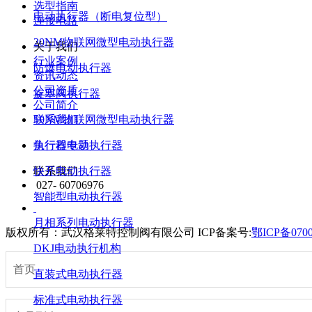
选型指南
电动执行器（断电复位型）
连接电路
20NM物联网微型电动执行器
关于我们
行业案例
防爆电动执行器
资讯动态
公司资质
旋塞阀执行器
公司简介
联系我们
50NM物联网微型电动执行器
执行器专题
角行程电动执行器
联系我们
快开电动执行器
027- 60706976
智能型电动执行器
月相系列电动执行器
版权所有：武汉格莱特控制阀有限公司
ICP备案号:
鄂ICP备0700
DKJ电动执行机构
首页
直装式电动执行器
标准式电动执行器