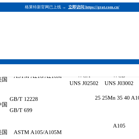
格莱特新官网已上线 →
立即访问 https://grat.com.cn/
t.com.cn/）
国别
标准号
材料牌号
WCA
WCB
GB/T 12229
中国
ZG205-415
ZG250-485
WCA
WCB
ASTM A216/A216M
美国
UNS J02502
UNS J03002
25 25Mn 35 40 A1
GB/T 12228
中国
GB/T 699
A105
美国
ASTM A105/A105M