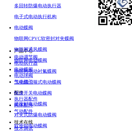
多回转防爆电动执行器
电子式电动执行机构
电动蝶阀
物联网CPVC软密封对夹蝶阀
物联网通风蝶阀
产品中心
电动调节阀
物联网电动蝶阀
电动执行器
电动蝶阀
物联网电动衬氟蝶阀
电动球阀
气动阀门
卫生级卡箍式电动蝶阀
配件
快速开关电动蝶阀
执行器配件
硬密封电动蝶阀
阀体配件
气动配件
对夹式防爆电动蝶阀
技术在线
软密封电动蝶阀
技术调试