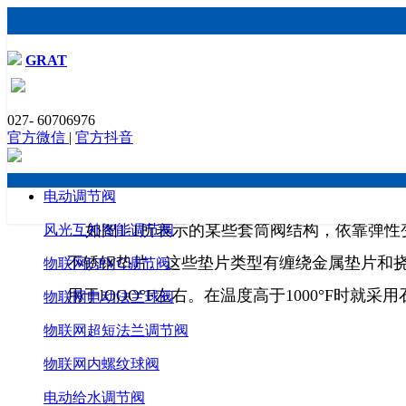
GRAT
调节阀下阀盖和上阀盖的垫片
027- 60706976
发布时间：2018-11-19 浏览：1252 格莱特控制阀（https://www.gra
官方微信
|
官方抖音
对于一般的阀型，在压力等级为ANSI 300
温度高于250°F时，可采用金属套的石棉垫
电动调节阀
如图1-1所表示的某些套筒阀结构，依靠弹
风光互补智能调节阀
不锈钢垫片。这些垫片类型有缠绕金属垫片和挠
物联网UPVC调节阀
用于lOOO°F左右。在温度高于1000°F时就
物联网电动法兰球阀
物联网超短法兰调节阀
物联网内螺纹球阀
电动给水调节阀