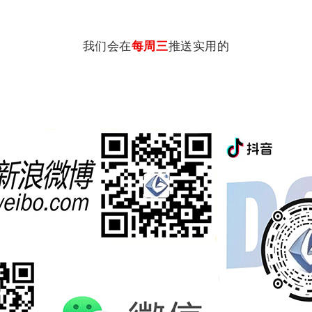
我们会在
每周三
推送
实用的