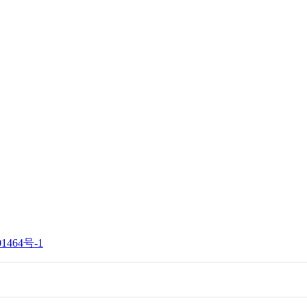
1464号-1