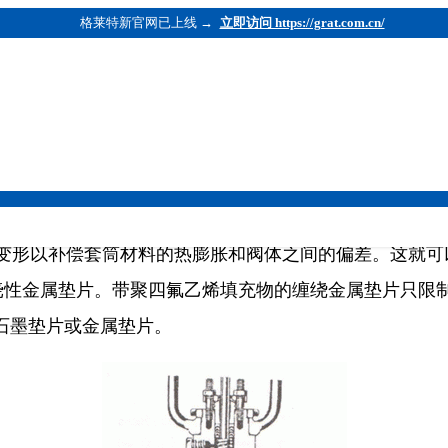
格莱特新官网已上线 →
立即访问 https://grat.com.cn/
t.com.cn/）
磅或更小时，可以采用橡胶石棉垫片作为上阀盖垫片和下阀
片，当然，用这种垫片需要更高的螺栓载荷，因此，在设计
性变形以补偿套筒材料的热膨胀和阀体之间的偏差。这就可
性金属垫片。带聚四氟乙烯填充物的缠绕金属垫片只限制在
采用石墨垫片或金属垫片。