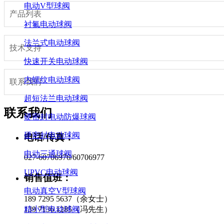
电动V型球阀
产品列表
衬氟电动球阀
法兰式电动球阀
技术支持
快速开关电动球阀
内螺纹电动球阀
联系我们
超短法兰电动球阀
联系我们
硬密封电动防爆球阀
硬密封电动球阀
电话/传真：
电动三通球阀
027-60706976/60706977
UPVC电动球阀
销售值班：
电动真空V型球阀
189 7295 5637（余女士）
139 7136 1285（冯先生）
精小型电动球阀