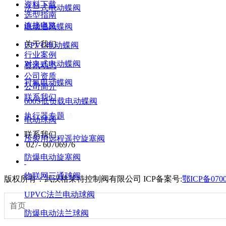
资料下载
法兰式电动蝶阀
选型指南
连接电路
电动通风蝶阀
关于我们
UPVC电动蝶阀
行业案例
对夹式电动蝶阀
资讯动态
公司资质
衬氟电动蝶阀
公司简介
联系我们
600S低负载电动蝶阀
执行器专题
电动球阀
联系我们
压裂用远程遥控旋塞阀
027- 60706976
防爆电动旋塞阀
物联网三通球阀
版权所有：武汉格莱特控制阀有限公司
ICP备案号:
鄂ICP备0700
UPVC法兰电动球阀
首页
防爆电动法兰球阀