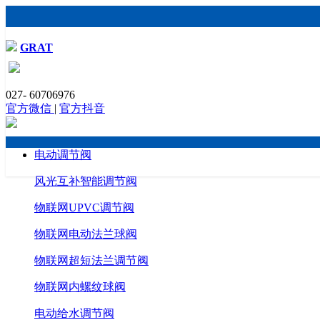
GRAT
电动调节阀的选用、安装规范和执行标准
027- 60706976
发布时间：2018-09-14 浏览：3256 格莱特控制阀（https://www.gra
官方微信
|
官方抖音
电动调节阀
风光互补智能调节阀
物联网UPVC调节阀
物联网电动法兰球阀
物联网超短法兰调节阀
物联网内螺纹球阀
电动给水调节阀