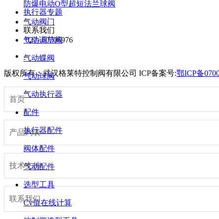
防爆电动O型超短法兰球阀
执行器专题
气动阀门
联系我们
027- 60706976
气动调节阀
气动蝶阀
版权所有：武汉格莱特控制阀有限公司
ICP备案号:
鄂ICP备0700
气动球阀
气动执行器
首页
配件
执行器配件
产品列表
阀体配件
技术支持
气动配件
选型工具
联系我们
Cv值在线计算