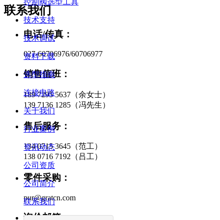
控制阀选型工具
联系我们
技术支持
电话/传真：
技术调试
027-60706976/60706977
资料下载
销售值班：
选型指南
连接电路
189 7295 5637（余女士）
139 7136 1285（冯先生）
关于我们
售后服务：
行业案例
134 0715 3645（范工）
资讯动态
138 0716 7192（吕工）
公司资质
零件采购：
公司简介
pur@gratcn.com
联系我们
询价邮箱：