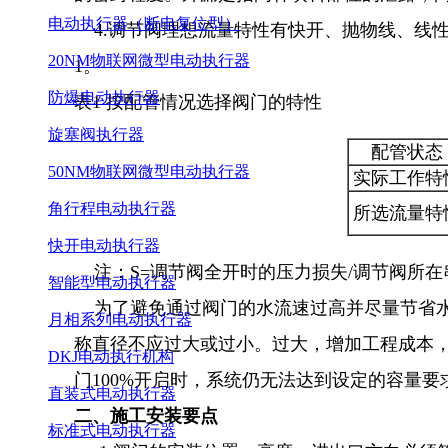
电动执行器（断电复位型）
4.调节阀理想流量特性有快开、抛物线、线
20NM物联网微型电动执行器
1。
防爆电动执行器
表1 按配管情况选择阀门的特性
旋塞阀执行器
配管状态
50NM物联网微型电动执行器
实际工作特
角行程电动执行器
所选流量特
快开电动执行器
注：S=调节阀全开时的压力损失/调节阀所
智能型电动执行器
为了避免通过阀门的水流速过高并尽量节省水泵功
月相系列电动执行器
称直径不应过大或过小。过大，增加工程成本
DKJ电动执行机构
门100%开启时，系统仍无法达到设定的容量要
直装式电动执行器
二、施工安装要点
标准式电动执行器