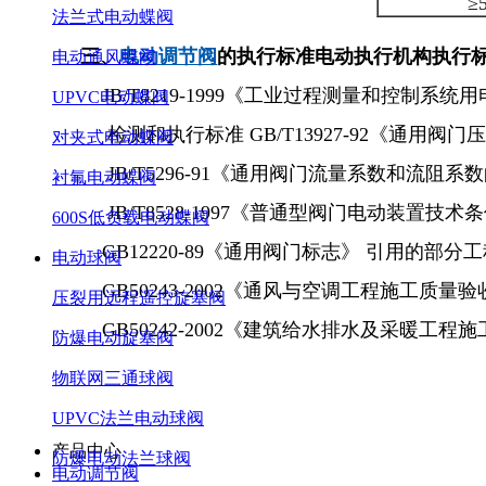
≥
法兰式电动蝶阀
三、
电动调节阀
的执行标准
电动执行机构
执行
电动通风蝶阀
JB/T8219-1999《工业过程测量和控制系
UPVC电动蝶阀
检测和执行标准 GB/T13927-92《通用阀门
对夹式电动蝶阀
JB/T5296-91《通用阀门流量系数和流阻系
衬氟电动蝶阀
JB/T8528-1997《普通型阀门电动装置技术
600S低负载电动蝶阀
GB12220-89《通用阀门标志》 引用的部分
电动球阀
GB50243-2002《通风与空调工程施工质量
压裂用远程遥控旋塞阀
GB50242-2002《建筑给水排水及采暖工程
防爆电动旋塞阀
物联网三通球阀
UPVC法兰电动球阀
产品中心
防爆电动法兰球阀
电动调节阀