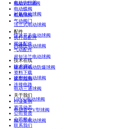
电动执行器
电动V型球阀
电动蝶阀
衬氟电动球阀
电动球阀
气动阀门
法兰式电动球阀
配件
快速开关电动球阀
执行器配件
阀体配件
内螺纹电动球阀
气动配件
超短法兰电动球阀
技术在线
技术调试
硬密封电动防爆球阀
资料下载
硬密封电动球阀
选型指南
连接电路
电动三通球阀
关于我们
UPVC电动球阀
行业案例
资讯动态
电动真空V型球阀
公司资质
公司简介
精小型电动球阀
联系我们