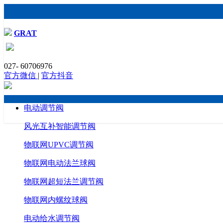
GRAT
电动调节阀主要性能的现场检测
027- 60706976
发布时间：2018-09-11 浏览：1236 格莱特控制阀（https://www.gra
官方微信
|
官方抖音
电动调节阀
风光互补智能调节阀
物联网UPVC调节阀
物联网电动法兰球阀
物联网超短法兰调节阀
物联网内螺纹球阀
电动给水调节阀