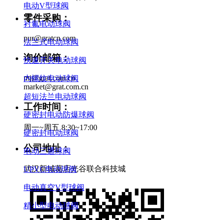
电动V型球阀
零件采购：
衬氟电动球阀
pur@gratcn.com
法兰式电动球阀
询价邮箱：
快速开关电动球阀
mj@grat.com.cn
内螺纹电动球阀
market@grat.com.cn
超短法兰电动球阀
工作时间：
硬密封电动防爆球阀
周一~周五 8:30~17:00
硬密封电动球阀
公司地址：
电动三通球阀
武汉新城葛店光谷联合科技城
UPVC电动球阀
电动真空V型球阀
精小型电动球阀