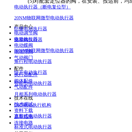
(5)对配套定位器的阀，在安装、投运前，均
电动执行器（断电复位型）
20NM物联网微型电动执行器
产品中心
防爆电动执行器
电动调节阀
电动执行器
旋塞阀执行器
电动蝶阀
50NM物联网微型电动执行器
电动球阀
气动阀门
角行程电动执行器
配件
快开电动执行器
执行器配件
阀体配件
智能型电动执行器
气动配件
月相系列电动执行器
技术在线
技术调试
DKJ电动执行机构
资料下载
直装式电动执行器
选型指南
连接电路
标准式电动执行器