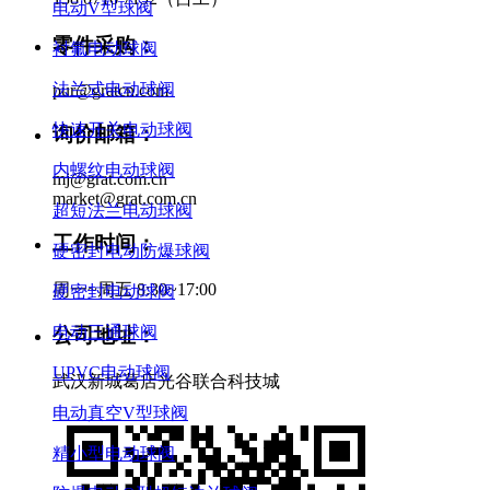
电动V型球阀
零件采购：
衬氟电动球阀
法兰式电动球阀
pur@gratcn.com
快速开关电动球阀
询价邮箱：
内螺纹电动球阀
mj@grat.com.cn
market@grat.com.cn
超短法兰电动球阀
工作时间：
硬密封电动防爆球阀
周一~周五 8:30~17:00
硬密封电动球阀
电动三通球阀
公司地址：
UPVC电动球阀
武汉新城葛店光谷联合科技城
电动真空V型球阀
精小型电动球阀