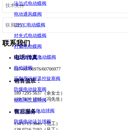
法兰式电动蝶阀
技术支持
电动通风蝶阀
UPVC电动蝶阀
联系我们
对夹式电动蝶阀
联系我们
衬氟电动蝶阀
电话/传真：
600S低负载电动蝶阀
电动球阀
027-60706976/60706977
压裂用远程遥控旋塞阀
销售值班：
防爆电动旋塞阀
189 7295 5637（余女士）
139 7136 1285（冯先生）
物联网三通球阀
UPVC法兰电动球阀
售后服务：
防爆电动法兰球阀
134 0715 3645（范工）
138 0716 7192（吕工）