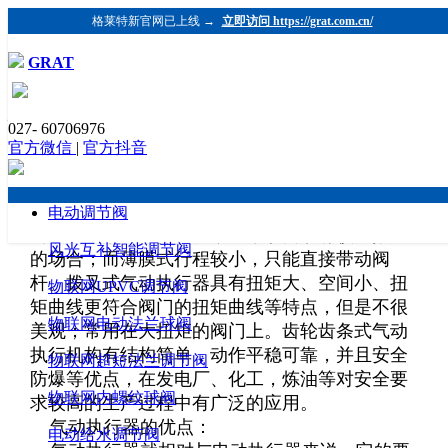
格莱特新官网已上线 →
立即访问 https://grat.com.cn/
GRAT
电动执行器与气动执行器的区别和各自的
优点
027- 60706976
官方微信
|
官方抖音
发布时间：2018-08-08 浏览：1460 格莱特控制阀
（https://www.grat.com.cn/）
气动执行器分薄膜式、活塞式、拨叉式和齿轮
电动调节阀
齿条式。活塞式行程长，适用于要求有较大推力
风光互补智能调节阀
的场合；而薄膜式行程较小，只能直接带动阀
杆。拨叉式气动执行器具有扭矩大、空间小、扭
物联网UPVC调节阀
矩曲线更符合阀门的扭矩曲线等特点，但是不很
物联网电动法兰球阀
美观；常用在大扭矩的阀门上。齿轮齿条式气动
执行机构有结构简单，动作平稳可靠，并且安全
物联网超短法兰调节阀
防爆等优点，在发电厂、化工，炼油等对安全要
物联网内螺纹球阀
求较高的生产过程中有广泛的应用。
气动执行器的优点：
电动给水调节阀