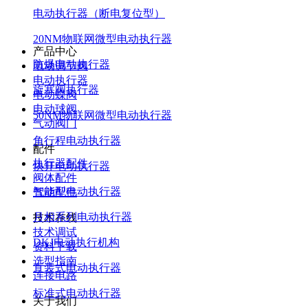
电动执行器（断电复位型）
20NM物联网微型电动执行器
产品中心
防爆电动执行器
电动调节阀
电动执行器
旋塞阀执行器
电动蝶阀
电动球阀
50NM物联网微型电动执行器
气动阀门
角行程电动执行器
配件
执行器配件
快开电动执行器
阀体配件
智能型电动执行器
气动配件
月相系列电动执行器
技术在线
技术调试
DKJ电动执行机构
资料下载
选型指南
直装式电动执行器
连接电路
标准式电动执行器
关于我们