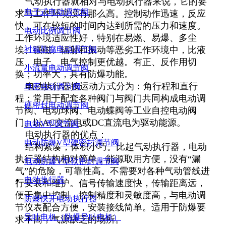
气动执行器就相对与电动执行器来说，它的要
电子式电动调节阀
求与工作环境没有那么高。控制动作迅速，反应
快，可在较短的时间内达到所需的压力和速度。
电动比例调节阀
工作环境适应性好，特别在易燃、易爆、多尘
埃、强磁、辐射和振动等恶劣工作环境中，比液
衬氟防腐电动调节阀
压、电子、电气控制更优越。有正、反作用切
小流量电动调节阀
换；功率大，具有防爆功能。
电动执行器按运动方式分为：角行程和直行
单座电动调节阀
程；常用于配套各种阀门与阀门共同构成电动调
硬密封电动调节阀
节阀、电动球阀、电动蝶阀等工业自控电动阀
门。以AC交流电或DC直流电为驱动能源。
电动V型调节阀
电动执行器的优点：
电动防爆V型硬密封调节阀
结构紧凑，体积小巧。比起气动执行器，电动
执行器结构相对简单，能源取用方便，没有“漏
电动防爆V型软密封调节阀
气”的危险，可靠性高。不需要对各种气动管线进
电动执行器
行安装和维护。信号传输速度快，传输距离远，
便于集中控制，控制精度和灵敏度高，与电动调
防爆快开电动执行器
节仪表配合方便，安装接线简单。适用于防爆要
导叶电机（防爆导叶电机）
求不高，气源缺乏的场所。