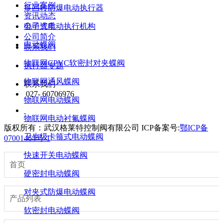
行业案例
多回转防爆电动执行器
资讯动态
公司资质
电子式电动执行机构
公司简介
电动蝶阀
联系我们
物联网CPVC软密封对夹蝶阀
执行器专题
物联网通风蝶阀
联系我们
027- 60706976
物联网电动蝶阀
物联网电动衬氟蝶阀
版权所有：武汉格莱特控制阀有限公司
ICP备案号:
鄂ICP备
卫生级卡箍式电动蝶阀
07001464号-1
快速开关电动蝶阀
首页
硬密封电动蝶阀
对夹式防爆电动蝶阀
产品列表
软密封电动蝶阀