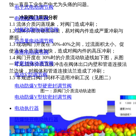
蚀一直是工业生产中尤为头痛的问题。
电子式电动调节阀
一、冲刷阀门原因分析
电动比例调节阀
1.1 流体介质闪蒸现象，对阀门造成冲刷；
衬氟防腐电动调节阀
1.2 流体介质含硬质杂质，易对阀内件造成严重冲刷与
磨损；
小流量电动调节阀
1.3 现场阀门开度在 30%-40%之间，过流面积太小。促
使流体介质流速加快，造成对阀内件的高压冲刷；
单座电动调节阀
1.4 阀门开度在 30%时的介质流动轨迹线如下图，从图
硬密封电动调节阀
一可见,流体介质直接冲击在阀体出口内壁和管道连接法
兰边缘，对阀体和管道连接法兰造成了冲刷；
电动V型调节阀
1.5 常规进口阀门同样不适用冲刷工况（见图二）
电动防爆V型硬密封调节阀
图一：原阀门介质流动轨迹图
电动防爆V型软密封调节阀
电动执行器
防爆快开电动执行器
导叶电机（防爆导叶电机）