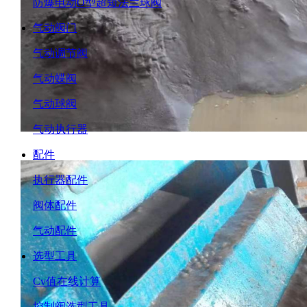
防爆电动O型超短法兰球阀
气动阀门
气动调节阀
气动蝶阀
气动球阀
气动执行器
配件
执行器配件
阀体配件
气动配件
选型工具
Cv值在线计算
控制阀选型工具