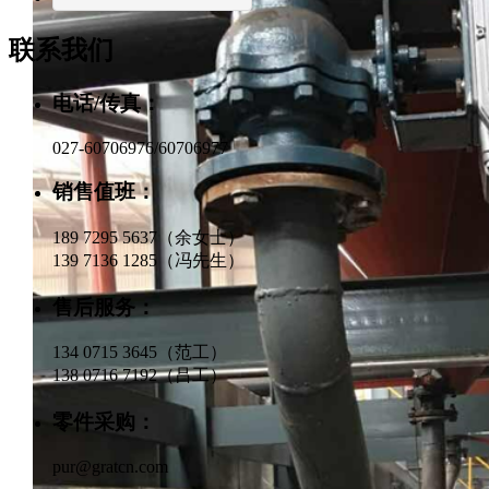
联系我们
电话/传真：
027-60706976/60706977
销售值班：
189 7295 5637（余女士）
139 7136 1285（冯先生）
售后服务：
134 0715 3645（范工）
138 0716 7192（吕工）
零件采购：
pur@gratcn.com