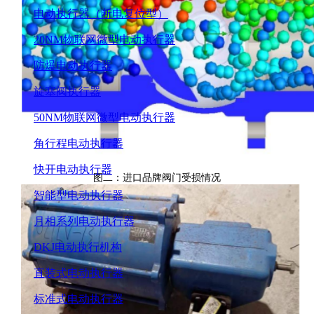
电动执行器（断电复位型）
20NM物联网微型电动执行器
防爆电动执行器
旋塞阀执行器
50NM物联网微型电动执行器
角行程电动执行器
快开电动执行器
图二：进口品牌阀门受损情况
智能型电动执行器
月相系列电动执行器
DKJ电动执行机构
直装式电动执行器
标准式电动执行器