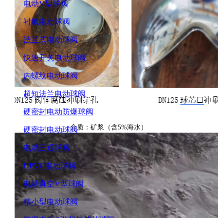
电动V型球阀
衬氟电动球阀
法兰式电动球阀
快速开关电动球阀
内螺纹电动球阀
超短法兰电动球阀
硬密封电动防爆球阀
介质：矿浆（含5%海水）
硬密封电动球阀
电动三通球阀
UPVC电动球阀
电动真空V型球阀
精小型电动球阀