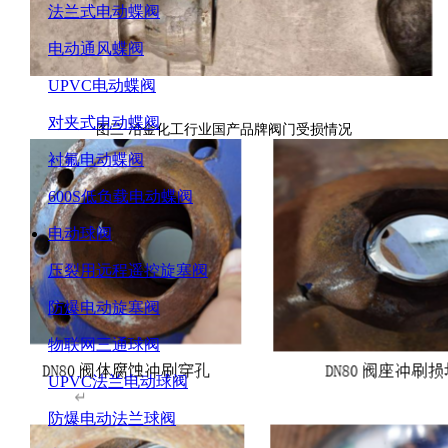
法兰式电动蝶阀
电动通风蝶阀
UPVC电动蝶阀
对夹式电动蝶阀
图三 冶金化工行业国产品牌阀门受损情况
衬氟电动蝶阀
600S低负载电动蝶阀
电动球阀
压裂用远程遥控旋塞阀
防爆电动旋塞阀
物联网三通球阀
UPVC法兰电动球阀
防爆电动法兰球阀