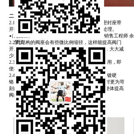
二、解决方案
2.1 为了解决现场阀体的冲刷问题，我司采用密封座带
开口挡板设计，特殊耐磨金属材质+航空耐磨处理。
（见图三）
销售工程师 余
梦洁
2.2 此结构的阀座会有些微比例缩径，这样能提高阀门
开度，浆砂等硬质介质将从阀门中腔穿流而过，大大减
少对阀体壁的冲刷和磨损。
2.3 密封座自带的档板结构还起到第一道防挡作用，即
使档板磨损了，也不影响阀门的密封效果。
2.4 阀芯和阀座密封面及内壁均经过耐磨处理（镀硬
铬、喷涂 WC 或堆焊航空硬质合金等），以应对更为苛
刻的使用工况，从而延长阀内件的使用周期，整体提高
阀门的使用寿命。
图三 密封座带V字型开口挡板