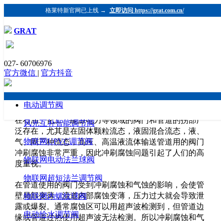
格莱特新官网已上线 →
立即访问 https://grat.com.cn/
GRAT
面对阀门冲刷腐蚀，我们该如何应对？
027- 60706976
发布时间：2024-07-18 浏览：2049 格莱特控制阀
官方微信
|
官方抖音
（https://www.grat.com.cn/）
冲刷腐蚀是阀门管道内部流道金属表面与流体之间由于
高速相对运动而引起的金属损坏现象，是管道受冲刷和
电动调节阀
腐蚀交互作用的结果，是一种危害性较大的局部腐蚀，
在石油、化工、能源电力等领域的阀门和管道的拐部广
风光互补智能调节阀
泛存在，尤其是在固体颗粒流态，液固混合流态，液、
物联网UPVC调节阀
气、固三种流态，高压、高温液流体输送管道用的阀门
冲刷腐蚀非常严重，因此冲刷腐蚀问题引起了人们的高
物联网电动法兰球阀
度重视。
物联网超短法兰调节阀
在管道使用的阀门受到冲刷腐蚀和气蚀的影响，会使管
壁局部变薄，流道内部腐蚀变薄，压力过大就会导致泄
物联网内螺纹球阀
露或爆裂。通常腐蚀区可以用超声波检测到，但管道边
电动给水调节阀
缘或管道过热使用超声波无法检测。所以冲刷腐蚀和气