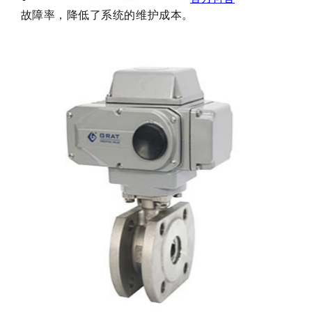
故障率，降低了系统的维护成本。