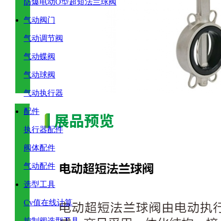
防爆电动O型超短法兰球阀
气动阀门
气动调节阀
气动蝶阀
气动球阀
气动执行器
配件
执行器配件
阀体配件
气动配件
选型工具
Cv值在线计算
控制阀选型工具