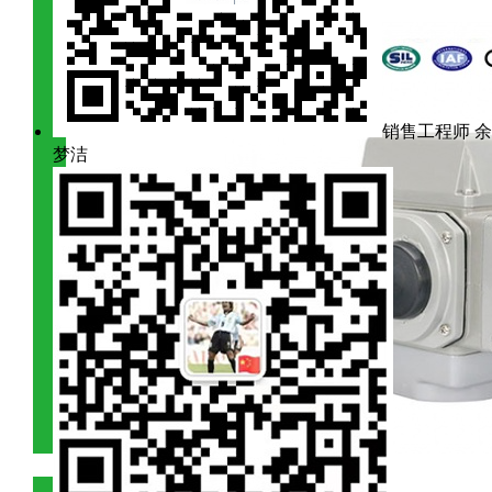
销售工程师 余
梦洁