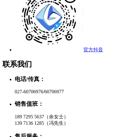
官方抖音
联系我们
电话/传真：
027-60706976/60706977
销售值班：
189 7295 5637（余女士）
139 7136 1285（冯先生）
售后服务：