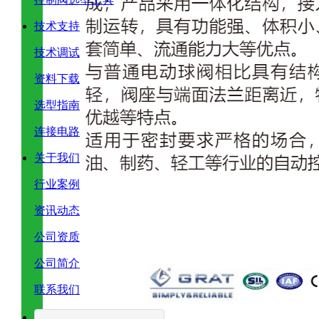
技术支持
技术调试
资料下载
选型指南
连接电路
关于我们
行业案例
资讯动态
公司资质
公司简介
联系我们