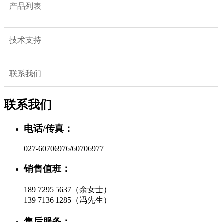
产品列表
技术支持
联系我们
联系我们
电话/传真：
027-60706976/60706977
销售值班：
189 7295 5637（余女士）
139 7136 1285（冯先生）
售后服务：