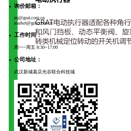
询价邮箱：
mj@grat.com.cn
market@grat.com.cn
工作时间：
周一~周五 8:30~17:00
公司地址：
武汉新城葛店光谷联合科技城