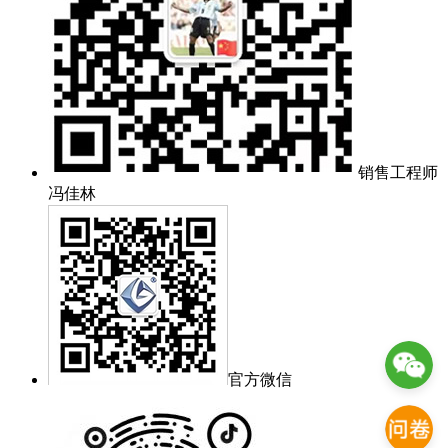
销售工程师
冯佳林
官方微信