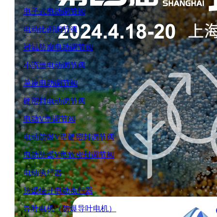
电子式电动调节阀
电动比例调节阀
衬氟防腐电动调节阀
小流量电动调节阀
单座电动调节阀
硬密封电动调节阀
电动V型调节阀
电动防爆V型硬密封调节阀
电动防爆V型软密封调节阀
电动执行器
防爆快开电动执行器
导叶电机（防爆导叶电机）