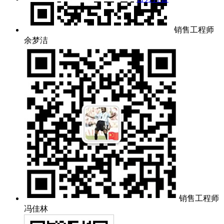
销售工程师
余梦洁
销售工程师
冯佳林