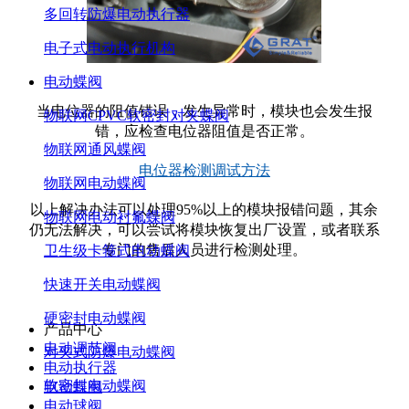
多回转防爆电动执行器
电子式电动执行机构
电动蝶阀
当电位器的阻值错误，发生异常时，模块也会发生报
物联网CPVC软密封对夹蝶阀
错，应检查电位器阻值是否正常。
物联网通风蝶阀
电位器检测调试方法
物联网电动蝶阀
以上解决办法可以处理95%以上的模块报错问题，其余
物联网电动衬氟蝶阀
仍无法解决，可以尝试将模块恢复出厂设置，或者联系
专门的售后人员进行检测处理。
卫生级卡箍式电动蝶阀
快速开关电动蝶阀
硬密封电动蝶阀
产品中心
电动调节阀
对夹式防爆电动蝶阀
电动执行器
软密封电动蝶阀
电动蝶阀
电动球阀