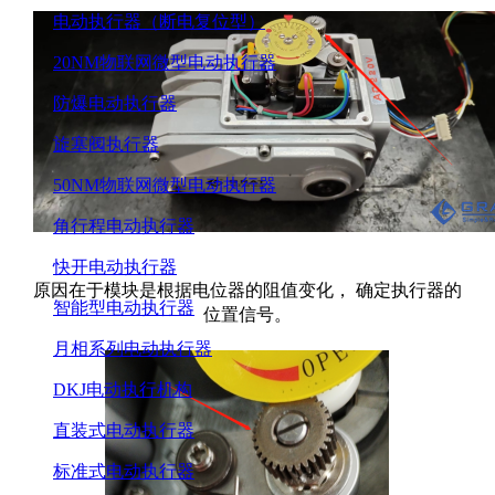
电动执行器（断电复位型）
20NM物联网微型电动执行器
防爆电动执行器
旋塞阀执行器
50NM物联网微型电动执行器
角行程电动执行器
快开电动执行器
原因在于模块是根据电位器的阻值变化， 确定执行器的
智能型电动执行器
位置信号。
月相系列电动执行器
DKJ电动执行机构
直装式电动执行器
标准式电动执行器