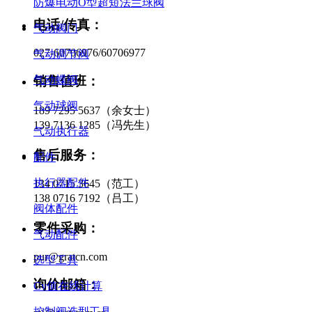
防爆电动O型超短法兰球阀
电话/传真：
气动阀门
027-60706976/60706977
气动调节阀
气动蝶阀
销售值班：
气动球阀
189 7295 5637（余女士）
139 7136 1285（冯先生）
气动执行器
售后服务：
配件
执行器配件
134 0715 3645（范工）
138 0716 7192（吕工）
阀体配件
零件采购：
气动配件
pur@gratcn.com
选型工具
询价邮箱：
Cv值在线计算
控制阀选型工具