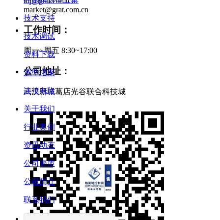
mj@grat.com.cn
market@grat.com.cn
技术支持
工作时间：
技术调试
周一~周五 8:30~17:00
资料下载
公司地址：
选型指南
连接电路
武汉新城葛店光谷联合科技城
关于我们
行业案例
资讯动态
公司资质
公司简介
联系我们