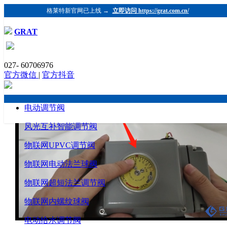
格莱特新官网已上线 →
立即访问 https://grat.com.cn/
GRAT
如何检测执行器的死区
027- 60706976
发布时间：2022-11-16 浏览：1673 格莱特控制阀
官方微信
|
官方抖音
（https://www.grat.com.cn/）
电动调节阀
风光互补智能调节阀
物联网UPVC调节阀
物联网电动法兰球阀
物联网超短法兰调节阀
物联网内螺纹球阀
电动给水调节阀