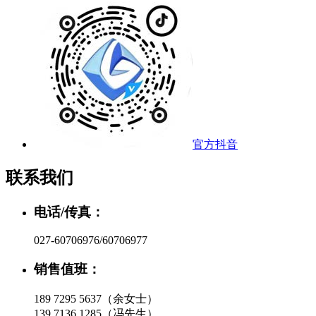
官方抖音
联系我们
电话/传真：
027-60706976/60706977
销售值班：
189 7295 5637（余女士）
139 7136 1285（冯先生）