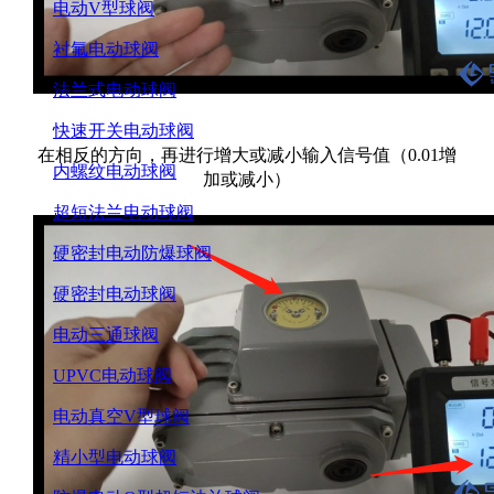
电动V型球阀
衬氟电动球阀
法兰式电动球阀
快速开关电动球阀
在相反的方向，再进行增大或减小输入信号值（0.01增
内螺纹电动球阀
加或减小）
超短法兰电动球阀
硬密封电动防爆球阀
硬密封电动球阀
电动三通球阀
UPVC电动球阀
电动真空V型球阀
精小型电动球阀