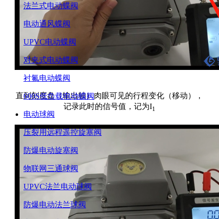
法兰式电动蝶阀
电动通风蝶阀
UPVC电动蝶阀
对夹式电动蝶阀
衬氟电动蝶阀
直到刻度盘（输出轴）肉眼可见的行程变化（移动），
600S低负载电动蝶阀
记录此时的信号值，记为I
1
电动球阀
压裂用远程遥控旋塞阀
防爆电动旋塞阀
物联网三通球阀
UPVC法兰电动球阀
防爆电动法兰球阀