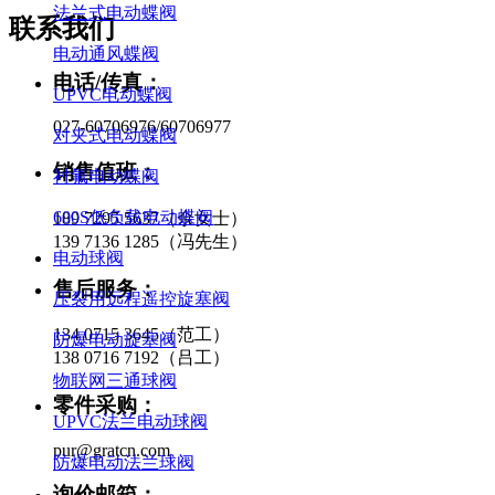
法兰式电动蝶阀
联系我们
电动通风蝶阀
电话/传真：
UPVC电动蝶阀
027-60706976/60706977
对夹式电动蝶阀
销售值班：
衬氟电动蝶阀
600S低负载电动蝶阀
189 7295 5637（余女士）
139 7136 1285（冯先生）
电动球阀
售后服务：
压裂用远程遥控旋塞阀
134 0715 3645（范工）
防爆电动旋塞阀
138 0716 7192（吕工）
物联网三通球阀
零件采购：
UPVC法兰电动球阀
pur@gratcn.com
防爆电动法兰球阀
询价邮箱：