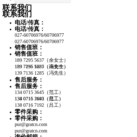
联系我们
联系我们
电话/传真：
电话/传真：
027-60706976/60706977
027-60706976/60706977
销售值班：
销售值班：
189 7295 5637（余女士）
139 7136 1285（冯先生）
189 7295 5637（余女士）
139 7136 1285（冯先生）
售后服务：
售后服务：
134 0715 3645（范工）
138 0716 7192（吕工）
134 0715 3645（范工）
138 0716 7192（吕工）
零件采购：
零件采购：
pur@gratcn.com
pur@gratcn.com
询价邮箱：