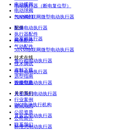
电动蝶阀
电动执行器（断电复位型）
电动球阀
气动阀门
20NM物联网微型电动执行器
配件
防爆电动执行器
执行器配件
旋塞阀执行器
阀体配件
气动配件
50NM物联网微型电动执行器
技术在线
角行程电动执行器
技术调试
资料下载
快开电动执行器
选型指南
连接电路
智能型电动执行器
关于我们
月相系列电动执行器
行业案例
DKJ电动执行机构
资讯动态
公司资质
直装式电动执行器
公司简介
联系我们
标准式电动执行器