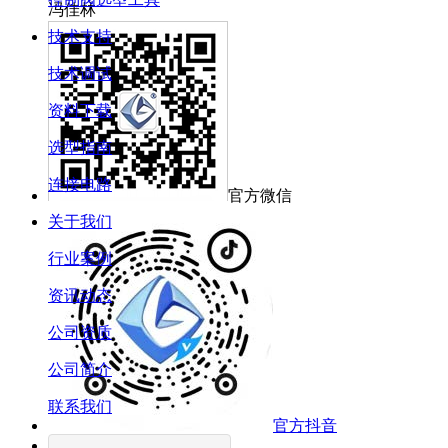
冯佳林
技术支持
技术调试
资料下载
选型指南
连接电路
官方微信
关于我们
行业案例
资讯动态
公司资质
公司简介
联系我们
官方抖音