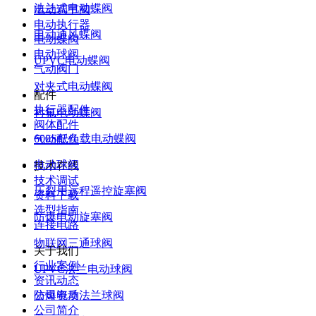
法兰式电动蝶阀
电动调节阀
电动执行器
电动通风蝶阀
电动蝶阀
电动球阀
UPVC电动蝶阀
气动阀门
对夹式电动蝶阀
配件
执行器配件
衬氟电动蝶阀
阀体配件
600S低负载电动蝶阀
气动配件
电动球阀
技术在线
技术调试
压裂用远程遥控旋塞阀
资料下载
选型指南
防爆电动旋塞阀
连接电路
物联网三通球阀
关于我们
行业案例
UPVC法兰电动球阀
资讯动态
公司资质
防爆电动法兰球阀
公司简介