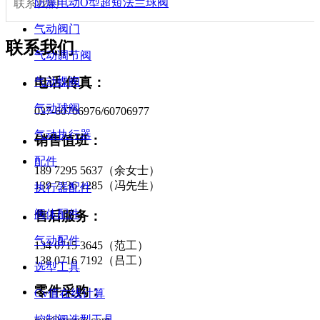
防爆电动O型超短法兰球阀
联系我们
气动阀门
联系我们
气动调节阀
电话/传真：
气动蝶阀
气动球阀
027-60706976/60706977
气动执行器
销售值班：
配件
189 7295 5637（余女士）
139 7136 1285（冯先生）
执行器配件
阀体配件
售后服务：
气动配件
134 0715 3645（范工）
138 0716 7192（吕工）
选型工具
零件采购：
Cv值在线计算
控制阀选型工具