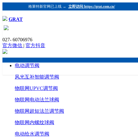
格莱特新官网已上线 →
立即访问 https://grat.com.cn/
GRAT
新品抢先看 | 智能型电动执行器
027- 60706976
发布时间：2021-11-17 浏览：1040 格莱特控制阀
官方微信
|
官方抖音
（https://www.grat.com.cn/）
电动调节阀
风光互补智能调节阀
物联网UPVC调节阀
物联网电动法兰球阀
物联网超短法兰调节阀
物联网内螺纹球阀
电动给水调节阀