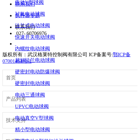
电动V型球阀
联系我们
衬氟电动球阀
执行器专题
法兰式电动球阀
联系我们
027- 60706976
快速开关电动球阀
内螺纹电动球阀
版权所有：武汉格莱特控制阀有限公司
ICP备案号:
鄂ICP备
超短法兰电动球阀
07001464号-1
硬密封电动防爆球阀
首页
硬密封电动球阀
电动三通球阀
产品列表
UPVC电动球阀
电动真空V型球阀
技术支持
精小型电动球阀