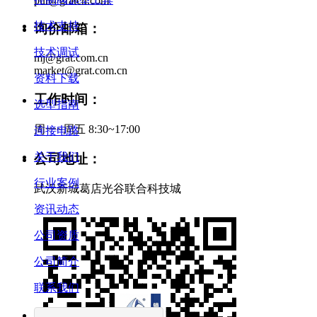
pur@gratcn.com
技术支持
询价邮箱：
技术调试
mj@grat.com.cn
market@grat.com.cn
资料下载
工作时间：
选型指南
周一~周五 8:30~17:00
连接电路
关于我们
公司地址：
行业案例
武汉新城葛店光谷联合科技城
资讯动态
公司资质
公司简介
联系我们