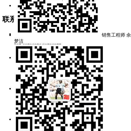
官方抖音
联系我们
电话/传真：
销售工程师 余
梦洁
027-60706976/60706977
销售值班：
189 7295 5637（余女士）
139 7136 1285（冯先生）
售后服务：
134 0715 3645（范工）
138 0716 7192（吕工）
零件采购：
pur@gratcn.com