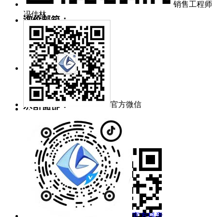
销售工程师
冯佳林
询价邮箱：
mj@grat.com.cn
market@grat.com.cn
工作时间：
周一~周五 8:30~17:00
官方微信
公司地址：
武汉新城葛店光谷联合科技城
官方抖音