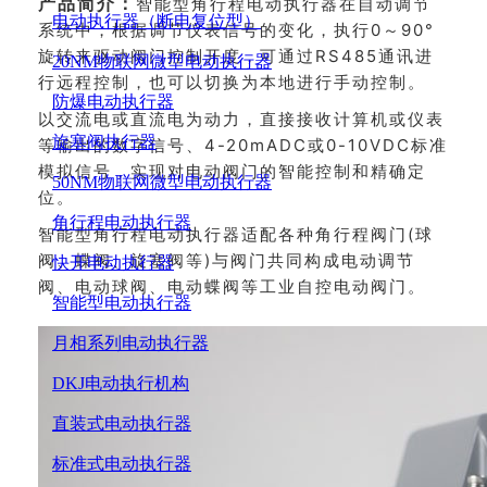
产品简介：
智能型角行程电动执行器在自动调节
电动执行器（断电复位型）
系统中，根据调节仪表信号的变化，执行0～90°
旋转来驱动阀门控制开度，可通过RS485通讯进
20NM物联网微型电动执行器
行远程控制，也可以切换为本地进行手动控制。
防爆电动执行器
以交流电或直流电为动力，直接接收计算机或仪表
旋塞阀执行器
等输出的数字信号、4-20mADC或0-10VDC标准
模拟信号，实现对电动阀门的智能控制和精确定
50NM物联网微型电动执行器
位。
角行程电动执行器
智能型角行程电动执行器适配各种角行程阀门(球
阀、蝶阀、旋塞阀等)与阀门共同构成电动调节
快开电动执行器
阀、电动球阀、电动蝶阀等工业自控电动阀门。
智能型电动执行器
月相系列电动执行器
DKJ电动执行机构
直装式电动执行器
标准式电动执行器