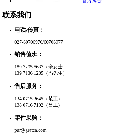
官方抖音
联系我们
电话/传真：
027-60706976/60706977
销售值班：
189 7295 5637（余女士）
139 7136 1285（冯先生）
售后服务：
134 0715 3645（范工）
138 0716 7192（吕工）
零件采购：
pur@gratcn.com