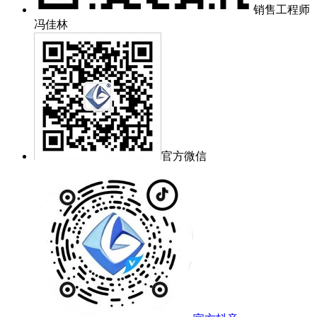
销售工程师
冯佳林
官方微信