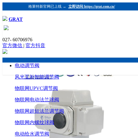
格莱特新官网已上线 →
立即访问 https://grat.com.cn/
GRAT
GRAT系列电动执行器通过型式检验
027- 60706976
发布时间：2021-07-14 浏览：1263 格莱特控制阀
官方微信
|
官方抖音
（https://www.grat.com.cn/）
热烈祝贺GRAT系列电动执行器通过型式检验，
质量、品控迈上新台阶！
电动调节阀
风光互补智能调节阀
物联网UPVC调节阀
物联网电动法兰球阀
物联网超短法兰调节阀
物联网内螺纹球阀
电动给水调节阀