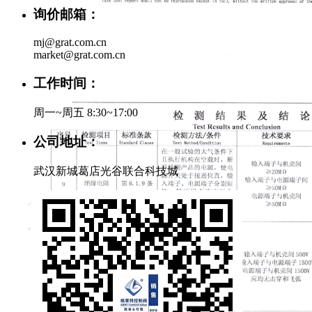
询价邮箱：
mj@grat.com.cn
market@grat.com.cn
工作时间：
周一~周五 8:30~17:00
公司地址：
武汉新城葛店光谷联合科技城