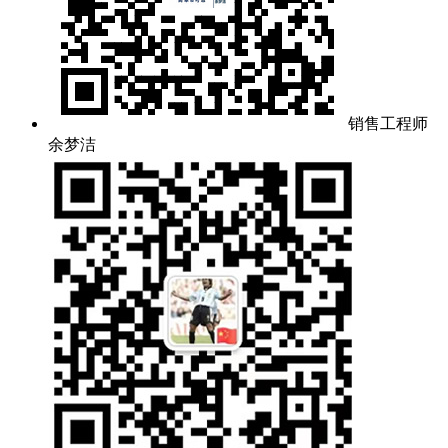
销售工程师
余梦洁