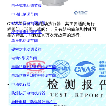
电子式电动调节阀
电动比例调节阀
衬氟防腐电动调节阀
GRAT主营角行程电动执行器，其主要适配角行
程阀门（球阀、蝶阀），具有结构简单和性能可
小流量电动调节阀
靠的特点，能保证10万次无故障的运行。
单座电动调节阀
硬密封电动调节阀
电动V型调节阀
电动防爆V型硬密封调节阀
电动防爆V型软密封调节阀
电动执行器
防爆快开电动执行器
导叶电机（防爆导叶电机）