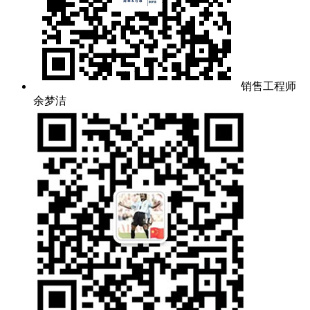
销售工程师
余梦洁