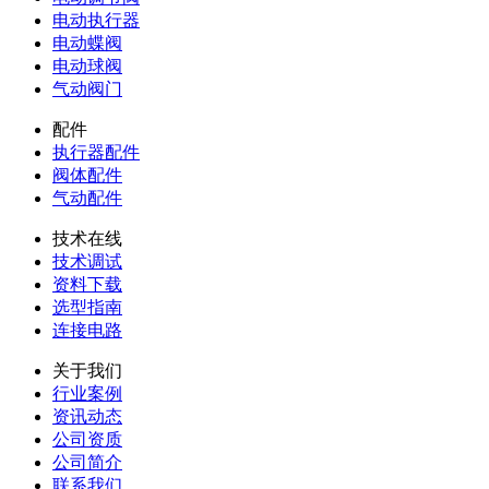
电动执行器
电动蝶阀
电动球阀
气动阀门
配件
执行器配件
阀体配件
气动配件
技术在线
技术调试
资料下载
选型指南
连接电路
关于我们
行业案例
资讯动态
公司资质
公司简介
联系我们