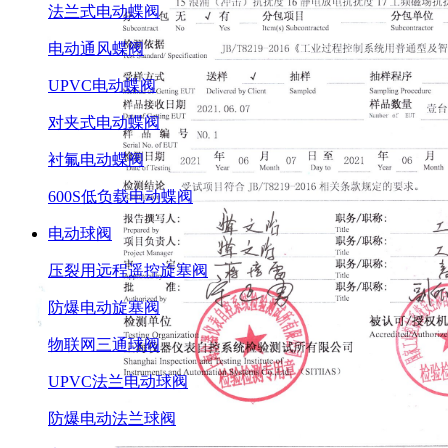
法兰式电动蝶阀
电动通风蝶阀
UPVC电动蝶阀
对夹式电动蝶阀
衬氟电动蝶阀
600S低负载电动蝶阀
电动球阀
压裂用远程遥控旋塞阀
防爆电动旋塞阀
物联网三通球阀
UPVC法兰电动球阀
防爆电动法兰球阀