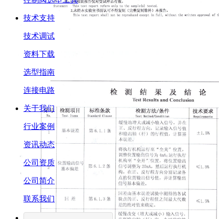
技术支持
技术调试
资料下载
选型指南
连接电路
关于我们
行业案例
资讯动态
公司资质
公司简介
联系我们