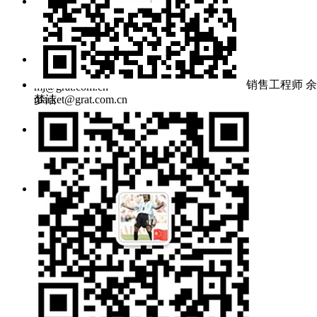
零件采购：
pur@gratcn.com
询价邮箱：
销售工程师 余
mj@grat.com.cn
梦洁
market@grat.com.cn
工作时间：
周一~周五 8:30~17:00
公司地址：
武汉新城葛店光谷联合科技城