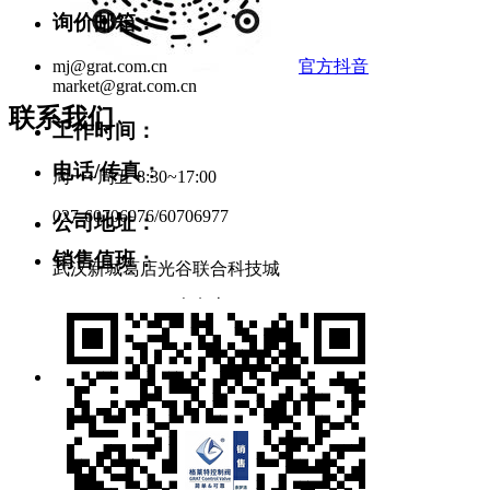
询价邮箱：
官方抖音
mj@grat.com.cn
market@grat.com.cn
联系我们
工作时间：
电话/传真：
周一~周五 8:30~17:00
027-60706976/60706977
公司地址：
销售值班：
武汉新城葛店光谷联合科技城
189 7295 5637（余女士）
139 7136 1285（冯先生）
售后服务：
134 0715 3645（范工）
138 0716 7192（吕工）