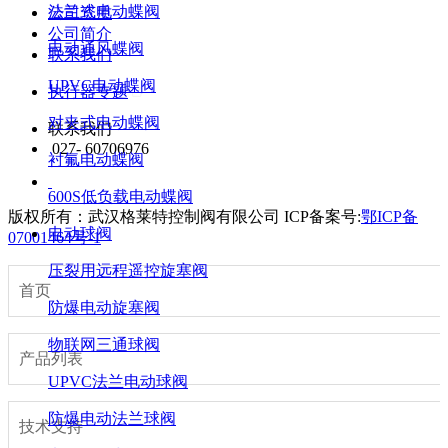
法兰式电动蝶阀
公司资质
公司简介
电动通风蝶阀
联系我们
UPVC电动蝶阀
执行器专题
对夹式电动蝶阀
联系我们
027- 60706976
衬氟电动蝶阀
600S低负载电动蝶阀
版权所有：武汉格莱特控制阀有限公司
ICP备案号:
鄂ICP备
电动球阀
07001464号-1
压裂用远程遥控旋塞阀
首页
防爆电动旋塞阀
物联网三通球阀
产品列表
UPVC法兰电动球阀
防爆电动法兰球阀
技术支持