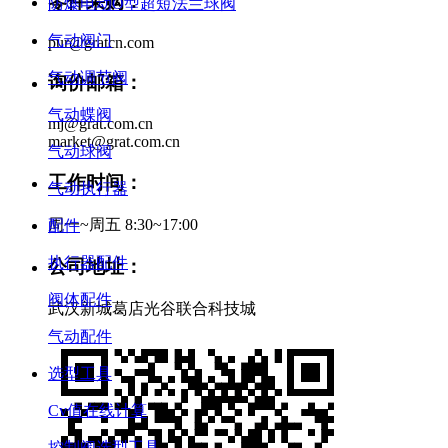
零件采购：
防爆电动O型超短法兰球阀
气动阀门
pur@gratcn.com
气动调节阀
询价邮箱：
气动蝶阀
mj@grat.com.cn
market@grat.com.cn
气动球阀
工作时间：
气动执行器
周一~周五 8:30~17:00
配件
执行器配件
公司地址：
阀体配件
武汉新城葛店光谷联合科技城
气动配件
选型工具
Cv值在线计算
控制阀选型工具