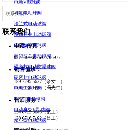
电动V型球阀
衬氟电动球阀
联系我们
法兰式电动球阀
联系我们
快速开关电动球阀
电话/传真：
内螺纹电动球阀
超短法兰电动球阀
027-60706976/60706977
硬密封电动防爆球阀
销售值班：
硬密封电动球阀
189 7295 5637（余女士）
139 7136 1285（冯先生）
电动三通球阀
UPVC电动球阀
售后服务：
电动真空V型球阀
134 0715 3645（范工）
138 0716 7192（吕工）
精小型电动球阀