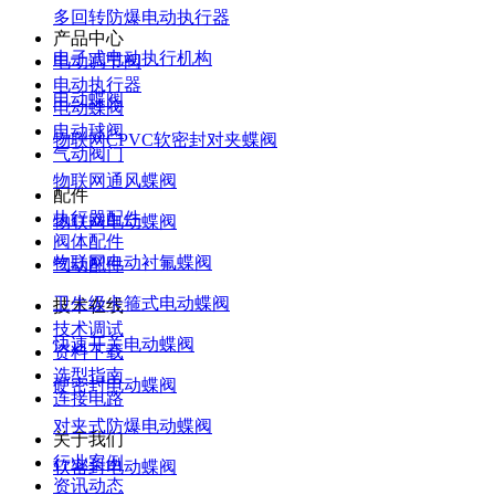
多回转防爆电动执行器
产品中心
电子式电动执行机构
电动调节阀
电动执行器
电动蝶阀
电动蝶阀
电动球阀
物联网CPVC软密封对夹蝶阀
气动阀门
物联网通风蝶阀
配件
执行器配件
物联网电动蝶阀
阀体配件
物联网电动衬氟蝶阀
气动配件
卫生级卡箍式电动蝶阀
技术在线
技术调试
快速开关电动蝶阀
资料下载
选型指南
硬密封电动蝶阀
连接电路
对夹式防爆电动蝶阀
关于我们
行业案例
软密封电动蝶阀
资讯动态