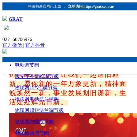
格莱特新官网已上线 →
立即访问 https://grat.com.cn/
GRAT
新的一年开启新的希望，新的空白承载新
的梦想。
027- 60706976
官方微信
|
官方抖音
发布时间：2020-12-30 浏览：853 格莱特控制阀
（https://www.grat.com.cn/）
圣诞送走了，元旦迎来了，在元旦的
电动调节阀
钟声敲响之时，让我们一起送旧迎
风光互补智能调节阀
新，愿你新的一年万象更新，精神面
物联网UPVC调节阀
貌焕然一新，事业发展划旧谋新，生
物联网电动法兰球阀
活处处辉光日新。
物联网超短法兰调节阀
物联网内螺纹球阀
电动给水调节阀