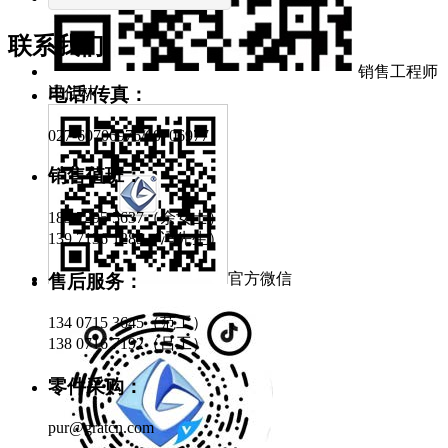
联系我们
销售工程师
电话/传真：
冯佳林
027-60706976/60706977
销售值班：
189 7295 5637（余女士）
139 7136 1285（冯先生）
官方微信
售后服务：
134 0715 3645（范工）
138 0716 7192（吕工）
零件采购：
pur@gratcn.com