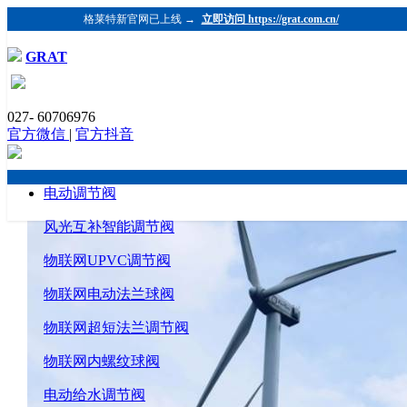
格莱特新官网已上线 →
立即访问 https://grat.com.cn/
GRAT
电动执行器在风力发电机的应用
027- 60706976
发布时间：2025-07-25 浏览：163 格莱特控制阀
官方微信
|
官方抖音
（https://www.grat.com.cn/）
电动调节阀
风光互补智能调节阀
物联网UPVC调节阀
物联网电动法兰球阀
物联网超短法兰调节阀
物联网内螺纹球阀
电动给水调节阀