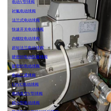
电动V型球阀
衬氟电动球阀
法兰式电动球阀
快速开关电动球阀
内螺纹电动球阀
超短法兰电动球阀
硬密封电动防爆球阀
硬密封电动球阀
电动三通球阀
UPVC电动球阀
电动真空V型球阀
精小型电动球阀