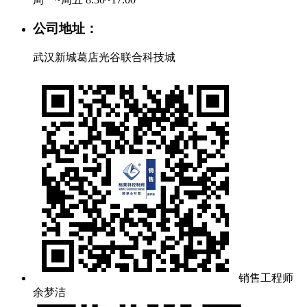
公司地址：
武汉新城葛店光谷联合科技城
销售工程师
余梦洁