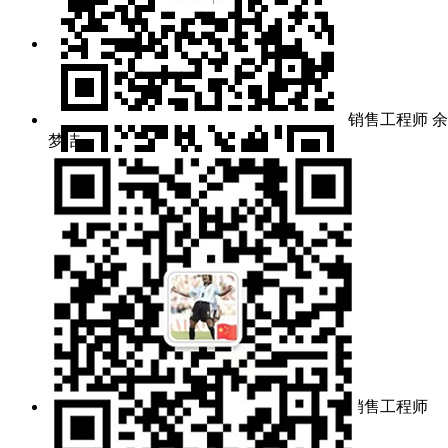
周一~周五 8:30~17:00
公司地址：
武汉新城葛店光谷联合科技城
销售工程师 余
梦洁
销售工程师
余梦洁