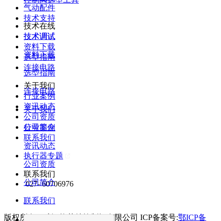
气动配件
技术支持
技术在线
技术调试
技术调试
资料下载
资料下载
选型指南
连接电路
选型指南
关于我们
连接电路
行业案例
资讯动态
关于我们
公司资质
公司简介
行业案例
联系我们
资讯动态
执行器专题
公司资质
联系我们
公司简介
027- 60706976
联系我们
版权所有：武汉格莱特控制阀有限公司
ICP备案号:
鄂ICP备