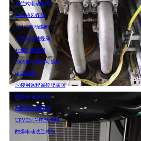
法兰式电动蝶阀
电动通风蝶阀
UPVC电动蝶阀
对夹式电动蝶阀
衬氟电动蝶阀
600S低负载电动蝶阀
电动球阀
压裂用远程遥控旋塞阀
防爆电动旋塞阀
物联网三通球阀
UPVC法兰电动球阀
防爆电动法兰球阀