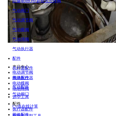
防爆电动O型超短法兰球阀
气动阀门
气动调节阀
气动蝶阀
气动球阀
气动执行器
配件
产品中心
执行器配件
电动调节阀
阀体配件
电动执行器
电动蝶阀
气动配件
电动球阀
气动阀门
选型工具
配件
Cv值在线计算
执行器配件
阀体配件
控制阀选型工具