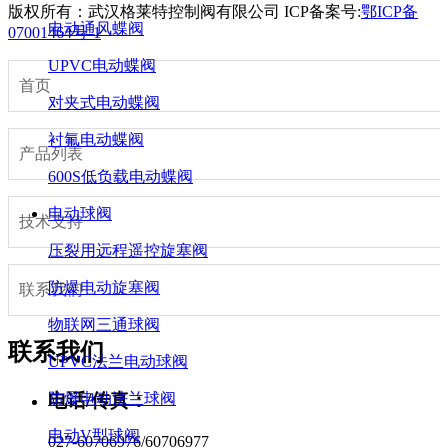
版权所有：武汉格莱特控制阀有限公司
ICP备案号:
鄂ICP备
电动通风蝶阀
07001464号-1
UPVC电动蝶阀
首页
对夹式电动蝶阀
衬氟电动蝶阀
产品列表
600S低负载电动蝶阀
电动球阀
技术支持
压裂用远程遥控旋塞阀
防爆电动旋塞阀
联系我们
物联网三通球阀
联系我们
UPVC法兰电动球阀
电话/传真：
防爆电动法兰球阀
电动V型球阀
027-60706976/60706977