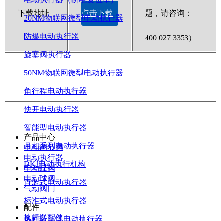
下载地址
点击下载
题，请咨询：
20NM物联网微型电动执行器
防爆电动执行器
400 027 3353）
旋塞阀执行器
50NM物联网微型电动执行器
角行程电动执行器
快开电动执行器
智能型电动执行器
产品中心
月相系列电动执行器
电动调节阀
电动执行器
DKJ电动执行机构
电动蝶阀
电动球阀
直装式电动执行器
气动阀门
标准式电动执行器
配件
执行器配件
多回转防爆电动执行器