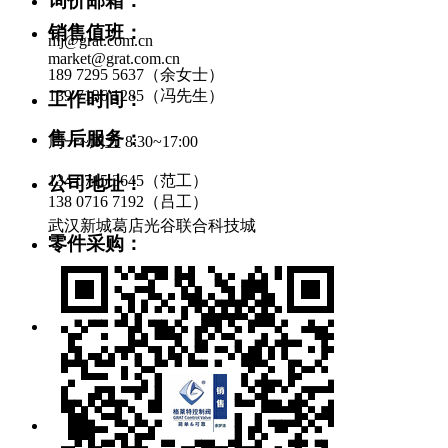
询价邮箱：
销售值班：
mj@grat.com.cn
market@grat.com.cn
189 7295 5637（余女士）
139 7136 1285（冯先生）
工作时间：
售后服务：
周一~周五 8:30~17:00
134 0715 3645（范工）
公司地址：
138 0716 7192（吕工）
武汉新城葛店光谷联合科技城
零件采购：
pur@gratcn.com
询价邮箱：
mj@grat.com.cn
market@grat.com.cn
工作时间：