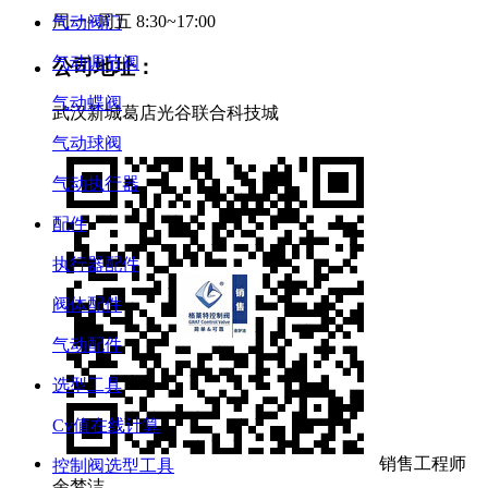
周一~周五 8:30~17:00
气动阀门
气动调节阀
公司地址：
气动蝶阀
武汉新城葛店光谷联合科技城
气动球阀
气动执行器
配件
执行器配件
阀体配件
气动配件
选型工具
Cv值在线计算
销售工程师
控制阀选型工具
余梦洁