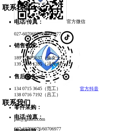
联系我们
电话/传真：
官方微信
027-60706976/60706977
销售值班：
189 7295 5637（余女士）
139 7136 1285（冯先生）
售后服务：
134 0715 3645（范工）
官方抖音
138 0716 7192（吕工）
联系我们
零件采购：
电话/传真：
pur@gratcn.com
027-60706976/60706977