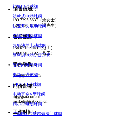
衬氟电动球阀
销售值班：
法兰式电动球阀
189 7295 5637（余女士）
139 7136 1285（冯先生）
快速开关电动球阀
内螺纹电动球阀
售后服务：
超短法兰电动球阀
134 0715 3645（范工）
138 0716 7192（吕工）
硬密封电动防爆球阀
零件采购：
硬密封电动球阀
电动三通球阀
pur@gratcn.com
UPVC电动球阀
询价邮箱：
电动真空V型球阀
mj@grat.com.cn
market@grat.com.cn
精小型电动球阀
工作时间：
防爆电动O型超短法兰球阀