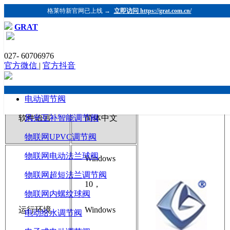
格莱特新官网已上线 →
立即访问 https://grat.com.cn/
GRAT
027- 60706976
格莱特阀门控制器型号编制及说明
官方微信
|
官方抖音
电动调节阀
软件语言
风光互补智能调节阀
简体中文
物联网UPVC调节阀
物联网电动法兰球阀
Windows
物联网超短法兰调节阀
10，
物联网内螺纹球阀
运行环境
Windows
电动给水调节阀