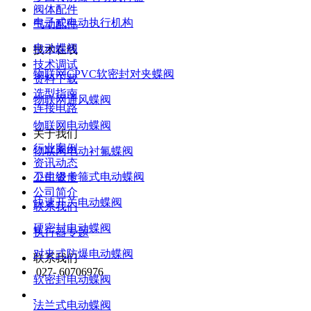
阀体配件
电子式电动执行机构
气动配件
电动蝶阀
技术在线
技术调试
物联网CPVC软密封对夹蝶阀
资料下载
选型指南
物联网通风蝶阀
连接电路
物联网电动蝶阀
关于我们
行业案例
物联网电动衬氟蝶阀
资讯动态
卫生级卡箍式电动蝶阀
公司资质
公司简介
快速开关电动蝶阀
联系我们
硬密封电动蝶阀
执行器专题
对夹式防爆电动蝶阀
联系我们
027- 60706976
软密封电动蝶阀
法兰式电动蝶阀