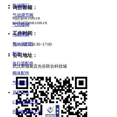
气动阀门
询价邮箱：
气动调节阀
mj@grat.com.cn
market@grat.com.cn
气动蝶阀
工作时间：
气动球阀
气动执行器
周一~周五 8:30~17:00
配件
公司地址：
执行器配件
武汉新城葛店光谷联合科技城
阀体配件
气动配件
选型工具
Cv值在线计算
控制阀选型工具