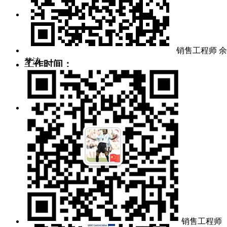
询价邮箱：
mj@grat.com.cn
market@grat.com.cn
销售工程师 余
梦洁
工作时间：
周一~周五 8:30~17:00
公司地址：
武汉新城葛店光谷联合科技城
销售工程师