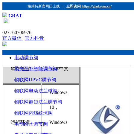
格莱特新官网已上线 →
立即访问 https://grat.com.cn/
GRAT
027- 60706976
GRAT气动调节阀选型计算规格书
官方微信
|
官方抖音
电动调节阀
软件语言
风光互补智能调节阀
简体中文
物联网UPVC调节阀
物联网电动法兰球阀
Windows
物联网超短法兰调节阀
10，
物联网内螺纹球阀
运行环境
Windows
电动给水调节阀