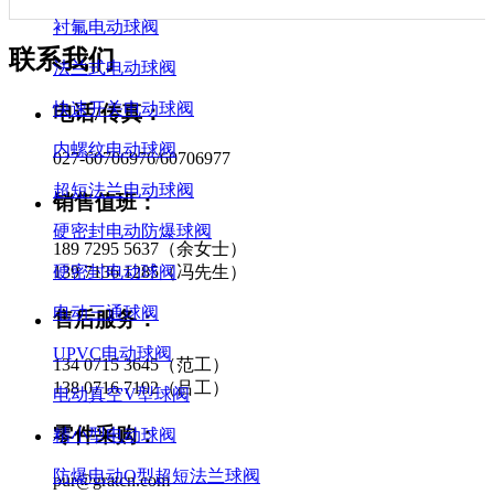
衬氟电动球阀
联系我们
法兰式电动球阀
快速开关电动球阀
电话/传真：
内螺纹电动球阀
027-60706976/60706977
超短法兰电动球阀
销售值班：
硬密封电动防爆球阀
189 7295 5637（余女士）
139 7136 1285（冯先生）
硬密封电动球阀
电动三通球阀
售后服务：
UPVC电动球阀
134 0715 3645（范工）
138 0716 7192（吕工）
电动真空V型球阀
零件采购：
精小型电动球阀
防爆电动O型超短法兰球阀
pur@gratcn.com