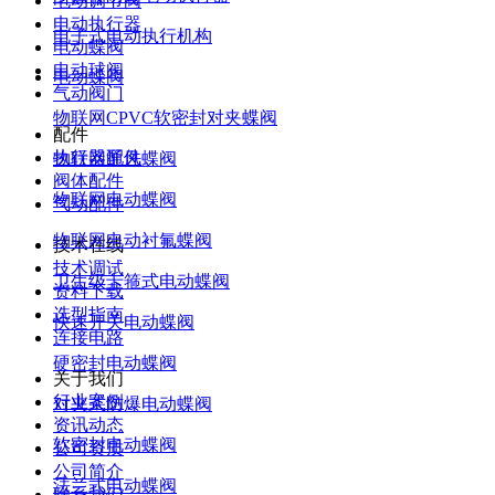
电动调节阀
电动执行器
电子式电动执行机构
电动蝶阀
电动球阀
电动蝶阀
气动阀门
物联网CPVC软密封对夹蝶阀
配件
执行器配件
物联网通风蝶阀
阀体配件
物联网电动蝶阀
气动配件
物联网电动衬氟蝶阀
技术在线
技术调试
卫生级卡箍式电动蝶阀
资料下载
选型指南
快速开关电动蝶阀
连接电路
硬密封电动蝶阀
关于我们
行业案例
对夹式防爆电动蝶阀
资讯动态
软密封电动蝶阀
公司资质
公司简介
法兰式电动蝶阀
联系我们