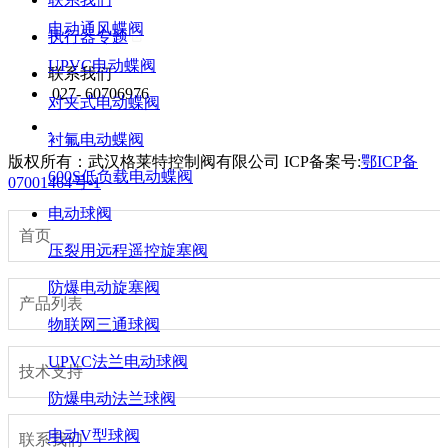
电动通风蝶阀
执行器专题
UPVC电动蝶阀
联系我们
027- 60706976
对夹式电动蝶阀
衬氟电动蝶阀
版权所有：武汉格莱特控制阀有限公司
ICP备案号:
鄂ICP备
600S低负载电动蝶阀
07001464号-1
电动球阀
首页
压裂用远程遥控旋塞阀
防爆电动旋塞阀
产品列表
物联网三通球阀
UPVC法兰电动球阀
技术支持
防爆电动法兰球阀
电动V型球阀
联系我们