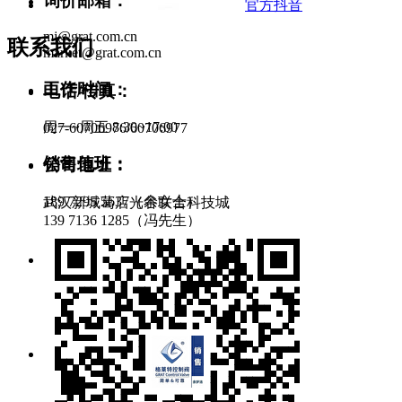
询价邮箱：
官方抖音
mj@grat.com.cn
联系我们
market@grat.com.cn
工作时间：
电话/传真：
周一~周五 8:30~17:00
027-60706976/60706977
销售值班：
公司地址：
189 7295 5637（余女士）
武汉新城葛店光谷联合科技城
139 7136 1285（冯先生）
售后服务：
134 0715 3645（范工）
138 0716 7192（吕工）
零件采购：
pur@gratcn.com