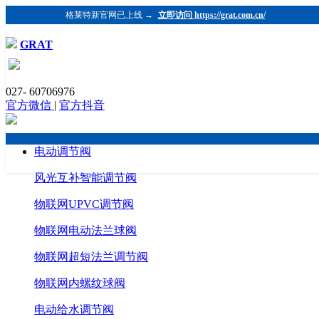
格莱特新官网已上线 →
立即访问 https://grat.com.cn/
GRAT
027- 60706976
阿自倍尔气动定位器安装调试
官方微信
|
官方抖音
电动调节阀
风光互补智能调节阀
物联网UPVC调节阀
物联网电动法兰球阀
物联网超短法兰调节阀
物联网内螺纹球阀
电动给水调节阀