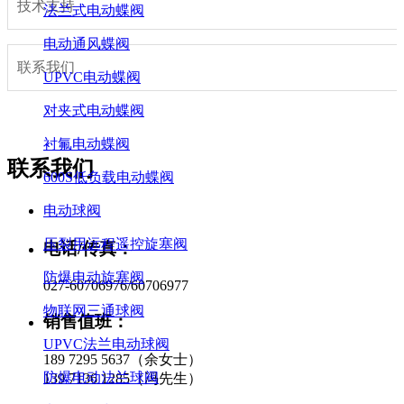
技术支持
法兰式电动蝶阀
电动通风蝶阀
联系我们
UPVC电动蝶阀
对夹式电动蝶阀
衬氟电动蝶阀
联系我们
600S低负载电动蝶阀
电动球阀
压裂用远程遥控旋塞阀
电话/传真：
防爆电动旋塞阀
027-60706976/60706977
物联网三通球阀
销售值班：
UPVC法兰电动球阀
189 7295 5637（余女士）
防爆电动法兰球阀
139 7136 1285（冯先生）