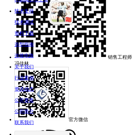
技术支持
技术调试
资料下载
选型指南
连接电路
销售工程师
冯佳林
关于我们
行业案例
资讯动态
公司资质
公司简介
官方微信
联系我们