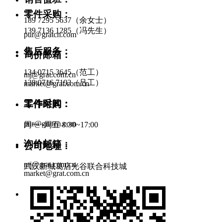
零件采购：
189 7295 5637（余女士）
139 7136 1285（冯先生）
pur@gratcn.com
售后服务：
询价邮箱：
134 0715 3645（范工）
mj@grat.com.cn
138 0716 7192（吕工）
market@grat.com.cn
零件采购：
工作时间：
pur@gratcn.com
周一~周五 8:30~17:00
询价邮箱：
公司地址：
mj@grat.com.cn
武汉新城葛店光谷联合科技城
market@grat.com.cn
工作时间：
周一~周五 8:30~17:00