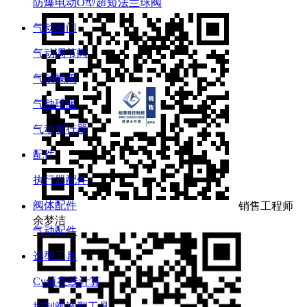
防爆电动O型超短法兰球阀
气动阀门
气动调节阀
气动蝶阀
气动球阀
气动执行器
配件
执行器配件
阀体配件
销售工程师
余梦洁
气动配件
选型工具
Cv值在线计算
控制阀选型工具