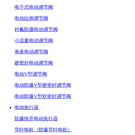
电子式电动调节阀
电动比例调节阀
衬氟防腐电动调节阀
小流量电动调节阀
单座电动调节阀
硬密封电动调节阀
电动V型调节阀
电动防爆V型硬密封调节阀
电动防爆V型软密封调节阀
电动执行器
防爆快开电动执行器
导叶电机（防爆导叶电机）