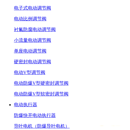
电子式电动调节阀
电动比例调节阀
衬氟防腐电动调节阀
小流量电动调节阀
单座电动调节阀
硬密封电动调节阀
电动V型调节阀
电动防爆V型硬密封调节阀
电动防爆V型软密封调节阀
电动执行器
防爆快开电动执行器
导叶电机（防爆导叶电机）