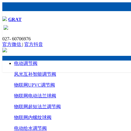
GRAT
027- 60706976
已在管道上的手动阀如何安装气动执行器
官方微信
|
官方抖音
电动调节阀
风光互补智能调节阀
物联网UPVC调节阀
物联网电动法兰球阀
物联网超短法兰调节阀
物联网内螺纹球阀
电动给水调节阀