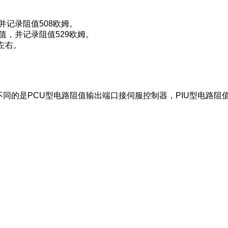
记录阻值508欧姆。
，并记录阻值529欧姆。
左右。
不同的是PCU型电路阻值输出端口接伺服控制器，PIU型电路