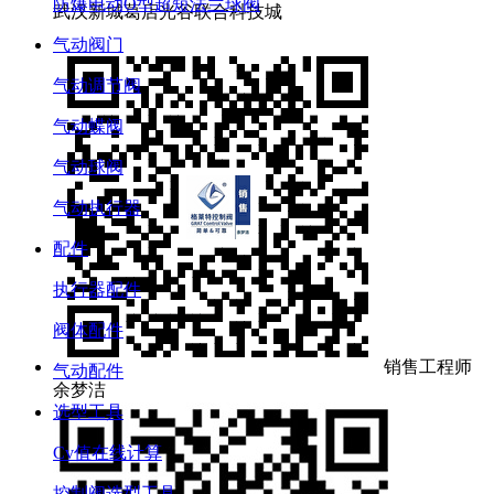
防爆电动O型超短法兰球阀
武汉新城葛店光谷联合科技城
气动阀门
气动调节阀
气动蝶阀
气动球阀
气动执行器
配件
执行器配件
阀体配件
销售工程师
气动配件
余梦洁
选型工具
Cv值在线计算
控制阀选型工具