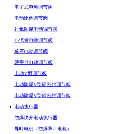
电子式电动调节阀
电动比例调节阀
衬氟防腐电动调节阀
小流量电动调节阀
单座电动调节阀
硬密封电动调节阀
电动V型调节阀
电动防爆V型硬密封调节阀
电动防爆V型软密封调节阀
电动执行器
防爆快开电动执行器
导叶电机（防爆导叶电机）