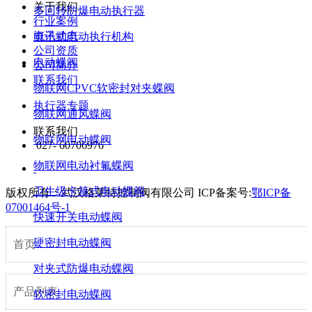
关于我们
多回转防爆电动执行器
行业案例
资讯动态
电子式电动执行机构
公司资质
电动蝶阀
公司简介
联系我们
物联网CPVC软密封对夹蝶阀
执行器专题
物联网通风蝶阀
联系我们
物联网电动蝶阀
027- 60706976
物联网电动衬氟蝶阀
卫生级卡箍式电动蝶阀
版权所有：武汉格莱特控制阀有限公司
ICP备案号:
鄂ICP备
07001464号-1
快速开关电动蝶阀
硬密封电动蝶阀
首页
对夹式防爆电动蝶阀
产品列表
软密封电动蝶阀