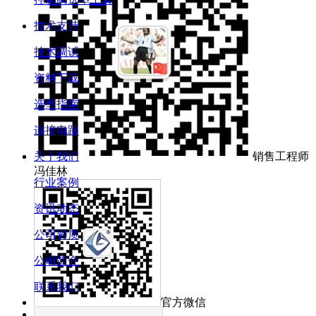
技术支持
技术调试
资料下载
选型指南
连接电路
关于我们
销售工程师
冯佳林
行业案例
资讯动态
公司资质
公司简介
联系我们
官方微信