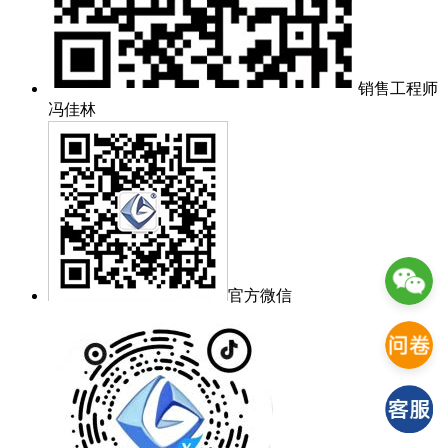
销售工程师
冯佳林
官方微信