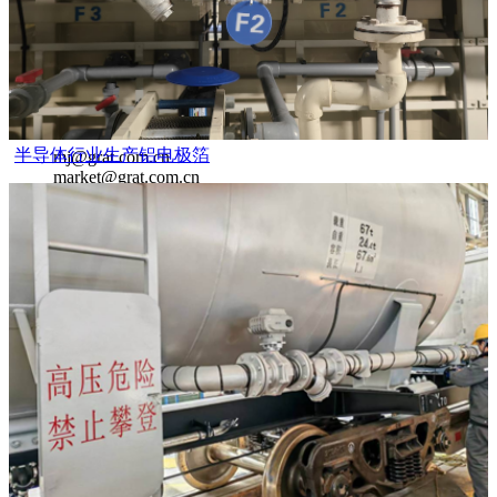
零件采购：
pur@gratcn.com
询价邮箱：
半导体行业生产铝电极箔
mj@grat.com.cn
market@grat.com.cn
工作时间：
周一~周五 8:30~17:00
公司地址：
武汉新城葛店光谷联合科技城