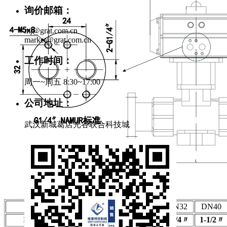
询价邮箱：
mj@grat.com.cn
market@grat.com.cn
工作时间：
周一~周五 8:30~17:00
公司地址：
武汉新城葛店光谷联合科技城
SIZE
DN15
DN20
DN25
DN32
DN40
Nom.
1/2
〃
3/4
〃
1
〃
1-1/4
〃
1-1/2
〃