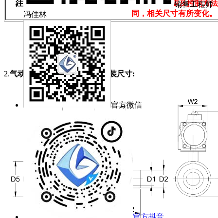
注：
气动阀门根据不同的使用介质、阀门的扭矩及控制方法
销售工程师
同，相关尺寸有所变化。
冯佳林
2.
气动
UPVC
双由令
球阀连接安装尺寸:
官方微信
官方抖音