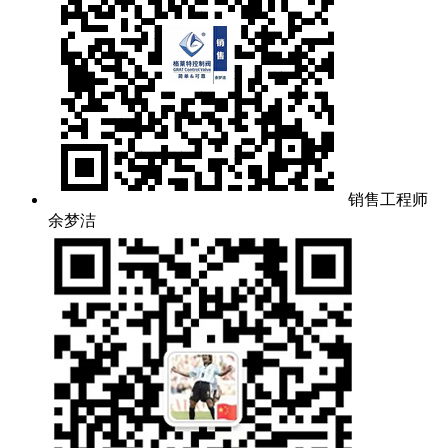
销售工程师
余梦洁