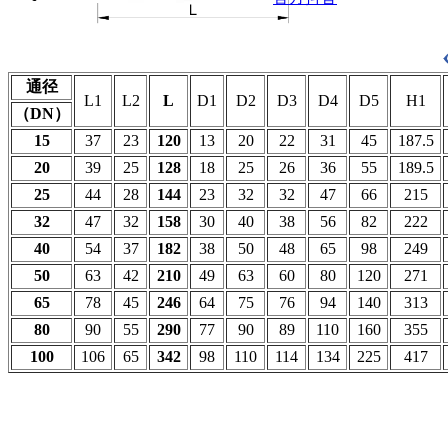
通径
L1
L2
L
D1
D2
D3
D4
D5
H1
（DN）
15
37
23
120
13
20
22
31
45
187.5
20
39
25
128
18
25
26
36
55
189.5
25
44
28
144
23
32
32
47
66
215
32
47
32
158
30
40
38
56
82
222
40
54
37
182
38
50
48
65
98
249
50
63
42
210
49
63
60
80
120
271
65
78
45
246
64
75
76
94
140
313
80
90
55
290
77
90
89
110
160
355
100
106
65
342
98
110
114
134
225
417