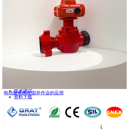
产品中心
电动调节阀
电动执行器
电动蝶阀
电动球阀
气动阀门
配件
执行器配件
阀体配件
气动配件
技术在线
技术调试
电动旋塞阀在固井作业的应用
资料下载
选型指南
连接电路
关于我们
行业案例