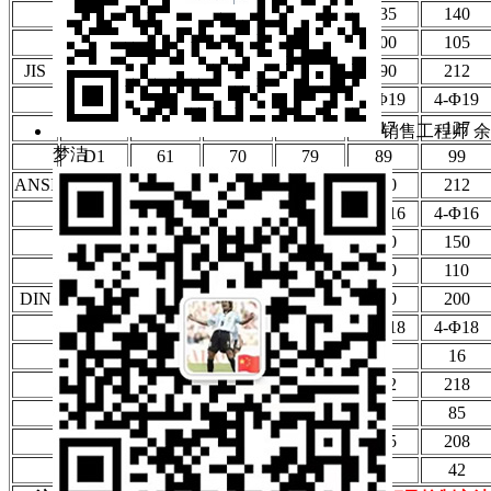
D
95
100
125
135
140
D1
70
75
90
100
105
JIS
L
143
172
187
190
212
n-Φd
4-Φ15
4-Φ15
4-Φ19
4-Φ19
4-Φ19
D
89
98
108
117
127
销售工程师 余
梦洁
D1
61
70
79
89
99
ANSI
L
143
172
187
190
212
n-Φd
4-Φ16
4-Φ16
4-Φ16
4-Φ16
4-Φ16
D
95
105
115
140
150
D1
65
75
85
100
110
DIN
L
130
150
160
180
200
n-Φd
4-Φ14
4-Φ14
4-Φ14
4-Φ18
4-Φ18
T
13
14
14
16
16
W1
160
160
192
192
218
W2
58
58
74
74
85
H1
138
147
175
185
208
H2
20.5
26
33
38
42