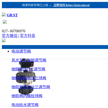
格莱特新官网已上线 →
立即访问 https://grat.com.cn/
GRAT
UPVC气动球阀
027- 60706976
官方微信
|
官方抖音
电动调节阀
风光互补智能调节阀
物联网UPVC调节阀
物联网电动法兰球阀
物联网超短法兰调节阀
物联网内螺纹球阀
电动给水调节阀