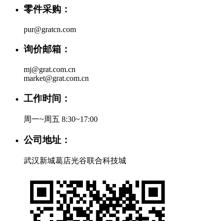
零件采购：
pur@gratcn.com
询价邮箱：
mj@grat.com.cn
market@grat.com.cn
工作时间：
周一~周五 8:30~17:00
公司地址：
武汉新城葛店光谷联合科技城