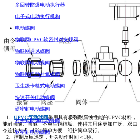
多回转防爆电动执行器
电子式电动执行机构
电动蝶阀
物联网CPVC软密封对夹蝶阀
物联网通风蝶阀
物联网电动蝶阀
物联网电动衬氟蝶阀
卫生级卡箍式电动蝶阀
快速开关电动蝶阀
硬密封电动蝶阀
1、
UPVC气动球阀
采用具有极强耐腐蚀性能的UPVC材料，
对夹式防爆电动蝶阀
能耐强酸、强碱，不会生锈结垢。使得其用途更加广泛。双由
令连接方式，拆卸简单方便，维护简单易行。
软密封电动蝶阀
2、控制反应迅速，开关动作时间＜1秒。