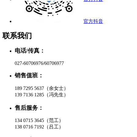
官方抖音
联系我们
电话/传真：
027-60706976/60706977
销售值班：
189 7295 5637（余女士）
139 7136 1285（冯先生）
售后服务：
134 0715 3645（范工）
138 0716 7192（吕工）