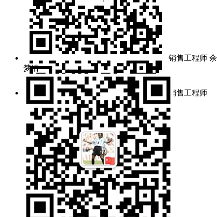
销售工程师 余
梦洁
销售工程师
余梦洁