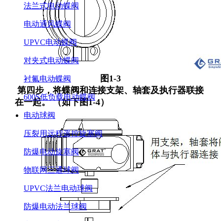
法兰式电动蝶阀
电动通风蝶阀
UPVC电动蝶阀
对夹式电动蝶阀
图1-3
衬氟电动蝶阀
第四步，将蝶阀和连接支架、轴套及执行器联接
600S低负载电动蝶阀
在一起。 （如下图1-4）
电动球阀
压裂用远程遥控旋塞阀
防爆电动旋塞阀
物联网三通球阀
UPVC法兰电动球阀
防爆电动法兰球阀