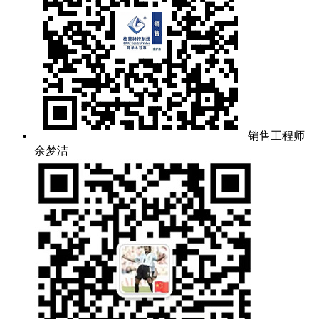
销售工程师
余梦洁