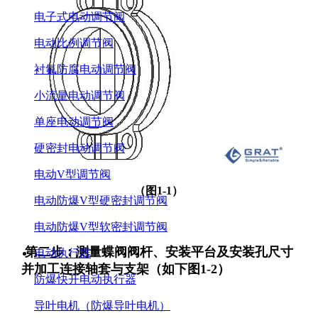
电子式电动调节阀
电动比例调节阀
衬氟防腐电动调节阀
小流量电动调节阀
单座电动调节阀
硬密封电动调节阀
电动V型调节阀
（图1-1）
电动防爆V型硬密封调节阀
电动防爆V型软密封调节阀
第二步：测量蝶阀阀杆、安装平台及安装孔尺寸
电动执行器
并加工连接轴套与支架（如下图1-2）
防爆快开电动执行器
导叶电机（防爆导叶电机）