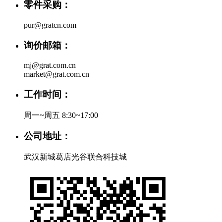
零件采购：
pur@gratcn.com
询价邮箱：
mj@grat.com.cn
market@grat.com.cn
工作时间：
周一~周五 8:30~17:00
公司地址：
武汉新城葛店光谷联合科技城