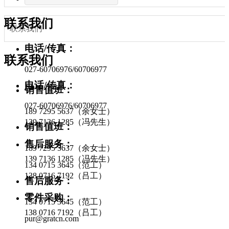
联系我们
联系我们
电话/传真：
联系我们
027-60706976/60706977
电话/传真：
销售值班：
027-60706976/60706977
189 7295 5637（余女士）
139 7136 1285（冯先生）
销售值班：
售后服务：
189 7295 5637（余女士）
139 7136 1285（冯先生）
134 0715 3645（范工）
138 0716 7192（吕工）
售后服务：
零件采购：
134 0715 3645（范工）
138 0716 7192（吕工）
pur@gratcn.com