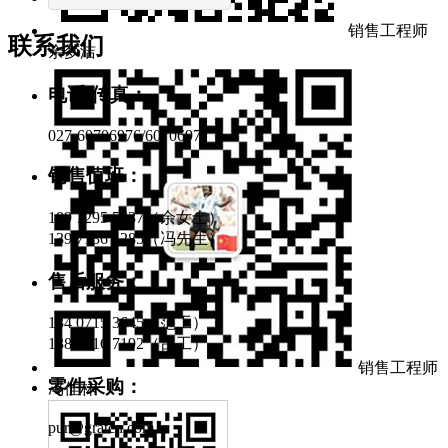
销售工程师
联系我们
余梦洁
电话/传真：
027-60706976/60706977
销售值班：
189 7295 5637（余女士）
139 7136 1285（冯先生）
售后服务：
134 0715 3645（范工）
138 0716 7192（吕工）
销售工程师
零件采购：
冯佳林
pur@gratcn.com