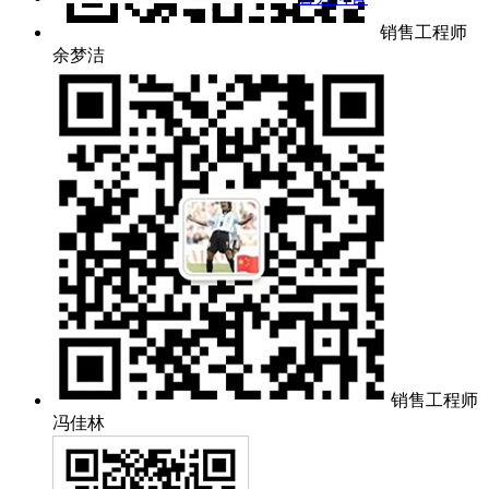
销售工程师
余梦洁
销售工程师
冯佳林