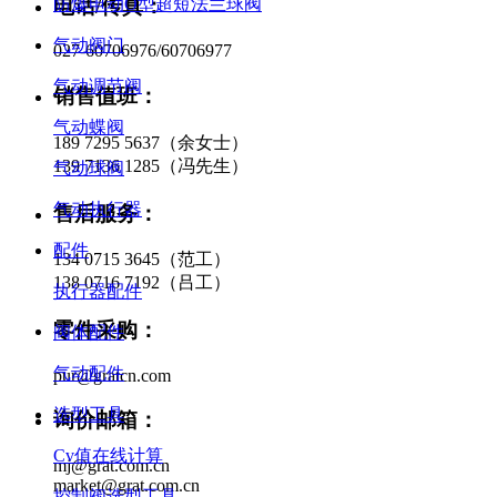
电话/传真：
防爆电动O型超短法兰球阀
气动阀门
027-60706976/60706977
气动调节阀
销售值班：
气动蝶阀
189 7295 5637（余女士）
139 7136 1285（冯先生）
气动球阀
气动执行器
售后服务：
配件
134 0715 3645（范工）
138 0716 7192（吕工）
执行器配件
零件采购：
阀体配件
气动配件
pur@gratcn.com
选型工具
询价邮箱：
Cv值在线计算
mj@grat.com.cn
market@grat.com.cn
控制阀选型工具