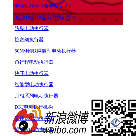
电动执行器（断电复位型）
20NM物联网微型电动执行器
防爆电动执行器
旋塞阀执行器
50NM物联网微型电动执行器
角行程电动执行器
快开电动执行器
智能型电动执行器
月相系列电动执行器
DKJ电动执行机构
直装式电动执行器
标准式电动执行器