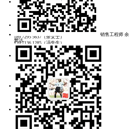
电话/传真：
027-60706976/60706977
销售值班：
销售工程师 余
189 7295 5637（余女士）
梦洁
139 7136 1285（冯先生）
售后服务：
134 0715 3645（范工）
138 0716 7192（吕工）
零件采购：
pur@gratcn.com
询价邮箱：
mj@grat.com.cn
market@grat.com.cn