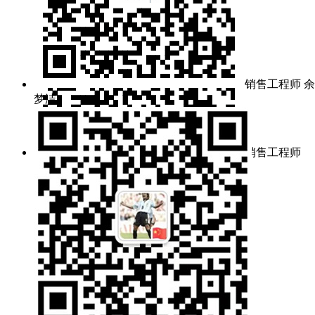
销售工程师 余
梦洁
销售工程师
余梦洁