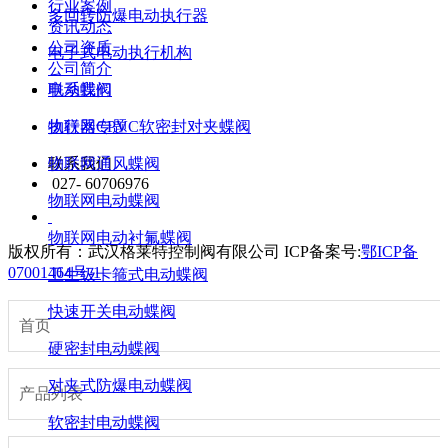
行业案例
多回转防爆电动执行器
资讯动态
公司资质
电子式电动执行机构
公司简介
联系我们
电动蝶阀
执行器专题
物联网CPVC软密封对夹蝶阀
联系我们
物联网通风蝶阀
027- 60706976
物联网电动蝶阀
物联网电动衬氟蝶阀
版权所有：武汉格莱特控制阀有限公司
ICP备案号:
鄂ICP备
07001464号-1
卫生级卡箍式电动蝶阀
快速开关电动蝶阀
首页
硬密封电动蝶阀
对夹式防爆电动蝶阀
产品列表
软密封电动蝶阀