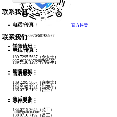
联系我们
电话/传真：
官方抖音
027-60706976/60706977
联系我们
销售值班：
电话/传真：
189 7295 5637（余女士）
027-60706976/60706977
139 7136 1285（冯先生）
销售值班：
售后服务：
189 7295 5637（余女士）
134 0715 3645（范工）
139 7136 1285（冯先生）
138 0716 7192（吕工）
售后服务：
零件采购：
134 0715 3645（范工）
pur@gratcn.com
138 0716 7192（吕工）