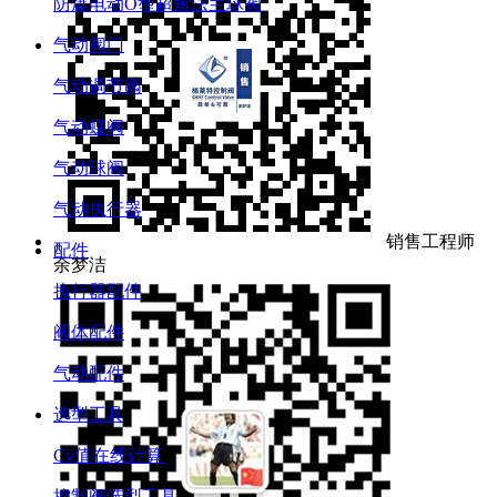
防爆电动O型超短法兰球阀
气动阀门
气动调节阀
气动蝶阀
气动球阀
气动执行器
销售工程师
配件
余梦洁
执行器配件
阀体配件
气动配件
选型工具
Cv值在线计算
控制阀选型工具