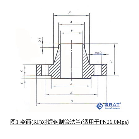
图1 突面(RF)对焊钢制管法兰(适用于PN26.0Mpa)