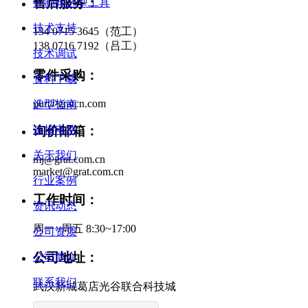
售后服务：
控制阀选型工具
技术支持
134 0715 3645（范工）
138 0716 7192（吕工）
技术调试
零件采购：
资料下载
pur@gratcn.com
选型指南
连接电路
询价邮箱：
关于我们
mj@grat.com.cn
market@grat.com.cn
行业案例
工作时间：
资讯动态
周一~周五 8:30~17:00
公司资质
公司地址：
公司简介
联系我们
武汉新城葛店光谷联合科技城