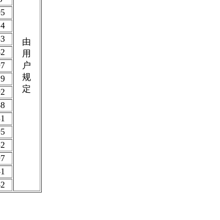
05
24
33
由
62
用
97
户
规
29
定
92
68
51
95
52
97
41
62