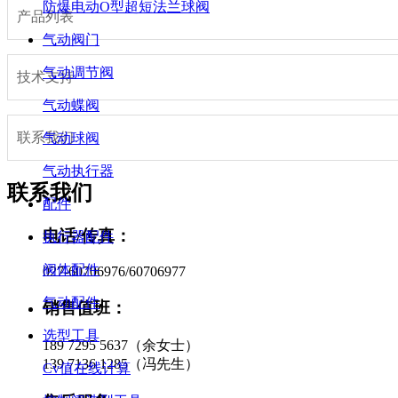
防爆电动O型超短法兰球阀
产品列表
气动阀门
气动调节阀
技术支持
气动蝶阀
联系我们
气动球阀
气动执行器
联系我们
配件
电话/传真：
执行器配件
阀体配件
027-60706976/60706977
气动配件
销售值班：
选型工具
189 7295 5637（余女士）
139 7136 1285（冯先生）
Cv值在线计算