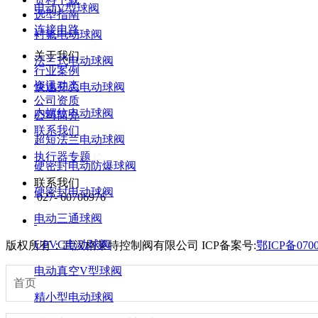
电动V型球阀
选型指南
连接电路
衬氟电动球阀
关于我们
法兰式电动球阀
行业案例
资讯动态
快速开关电动球阀
公司资质
内螺纹电动球阀
公司简介
联系我们
超短法兰电动球阀
执行器专题
硬密封电动防爆球阀
联系我们
硬密封电动球阀
027- 60706976
电动三通球阀
UPVC电动球阀
版权所有：武汉格莱特控制阀有限公司
ICP备案号:
鄂ICP备0700
电动真空V型球阀
首页
精小型电动球阀