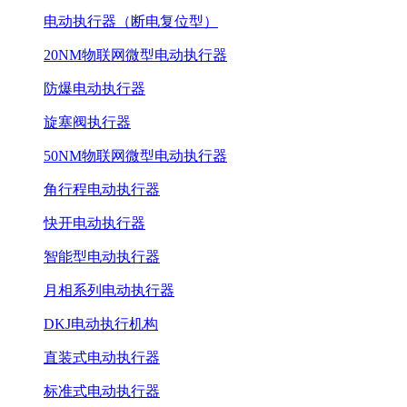
电动执行器（断电复位型）
20NM物联网微型电动执行器
防爆电动执行器
旋塞阀执行器
50NM物联网微型电动执行器
角行程电动执行器
快开电动执行器
智能型电动执行器
月相系列电动执行器
DKJ电动执行机构
直装式电动执行器
标准式电动执行器