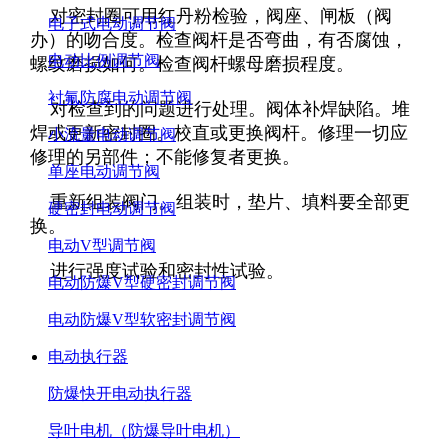
对密封圈可用红丹粉检验，阀座、闸板（阀
电子式电动调节阀
办）的吻合度。检查阀杆是否弯曲，有否腐蚀，
电动比例调节阀
螺纹磨损如何。检查阀杆螺母磨损程度。
衬氟防腐电动调节阀
对检查到的问题进行处理。阀体补焊缺陷。堆
焊或更新密封圈。校直或更换阀杆。修理一切应
小流量电动调节阀
修理的另部件；不能修复者更换。
单座电动调节阀
重新组装阀门。组装时，垫片、填料要全部更
硬密封电动调节阀
换。
电动V型调节阀
进行强度试验和密封性试验。
电动防爆V型硬密封调节阀
电动防爆V型软密封调节阀
电动执行器
防爆快开电动执行器
导叶电机（防爆导叶电机）