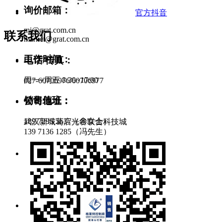
询价邮箱：
官方抖音
mj@grat.com.cn
联系我们
market@grat.com.cn
工作时间：
电话/传真：
周一~周五 8:30~17:00
027-60706976/60706977
销售值班：
公司地址：
189 7295 5637（余女士）
武汉新城葛店光谷联合科技城
139 7136 1285（冯先生）
售后服务：
134 0715 3645（范工）
138 0716 7192（吕工）
零件采购：