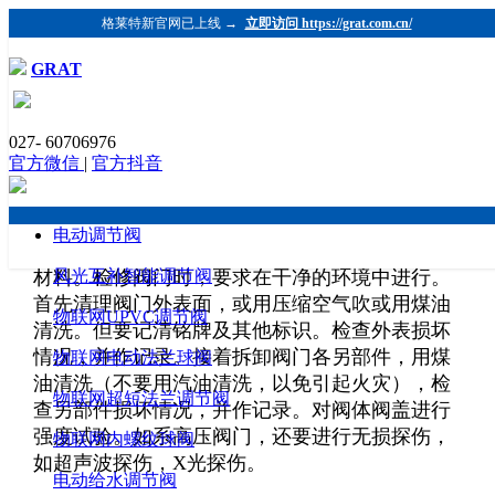
格莱特新官网已上线 →
立即访问 https://grat.com.cn/
GRAT
阀门检修的一般程序
027- 60706976
发布时间：2019-07-01 浏览：1180 格莱特控制阀
官方微信
|
官方抖音
（https://www.grat.com.cn/）
阀门拆除时，用钢字在阀门上及与阀门相连的
法兰上，打好检修编号，并记录该阀门的工作介
电动调节阀
质、工作压力和工作温度，以便修理时选用相应
材料。检修阀门时，要求在干净的环境中进行。
风光互补智能调节阀
首先清理阀门外表面，或用压缩空气吹或用煤油
物联网UPVC调节阀
清洗。但要记清铭牌及其他标识。检查外表损坏
情况，并作记录。接着拆卸阀门各另部件，用煤
物联网电动法兰球阀
油清洗（不要用汽油清洗，以免引起火灾），检
物联网超短法兰调节阀
查另部件损坏情况，并作记录。对阀体阀盖进行
强度试验。如系高压阀门，还要进行无损探伤，
物联网内螺纹球阀
如超声波探伤，X光探伤。
电动给水调节阀