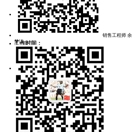
pur@gratcn.com
询价邮箱：
mj@grat.com.cn
market@grat.com.cn
销售工程师 余
梦洁
工作时间：
周一~周五 8:30~17:00
公司地址：
武汉新城葛店光谷联合科技城