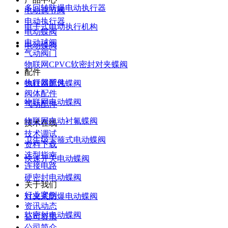
多回转防爆电动执行器
电动调节阀
电动执行器
电子式电动执行机构
电动蝶阀
电动球阀
电动蝶阀
气动阀门
物联网CPVC软密封对夹蝶阀
配件
执行器配件
物联网通风蝶阀
阀体配件
物联网电动蝶阀
气动配件
物联网电动衬氟蝶阀
技术在线
技术调试
卫生级卡箍式电动蝶阀
资料下载
选型指南
快速开关电动蝶阀
连接电路
硬密封电动蝶阀
关于我们
行业案例
对夹式防爆电动蝶阀
资讯动态
软密封电动蝶阀
公司资质
公司简介