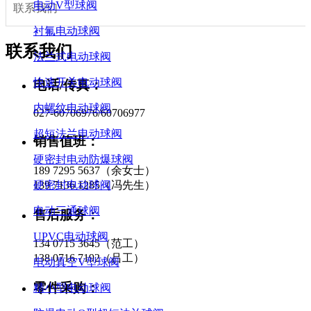
电动V型球阀
联系我们
衬氟电动球阀
联系我们
法兰式电动球阀
快速开关电动球阀
电话/传真：
内螺纹电动球阀
027-60706976/60706977
超短法兰电动球阀
销售值班：
硬密封电动防爆球阀
189 7295 5637（余女士）
139 7136 1285（冯先生）
硬密封电动球阀
电动三通球阀
售后服务：
UPVC电动球阀
134 0715 3645（范工）
138 0716 7192（吕工）
电动真空V型球阀
零件采购：
精小型电动球阀