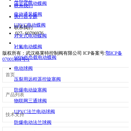
法兰式电动蝶阀
联系我们
电动通风蝶阀
执行器专题
UPVC电动蝶阀
联系我们
027- 60706976
对夹式电动蝶阀
衬氟电动蝶阀
版权所有：武汉格莱特控制阀有限公司
ICP备案号:
鄂ICP备
600S低负载电动蝶阀
07001464号-1
电动球阀
首页
压裂用远程遥控旋塞阀
防爆电动旋塞阀
产品列表
物联网三通球阀
UPVC法兰电动球阀
技术支持
防爆电动法兰球阀