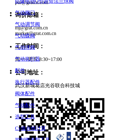
防爆电动O型超短法兰球阀
pur@gratcn.com
气动阀门
询价邮箱：
气动调节阀
mj@grat.com.cn
market@grat.com.cn
气动蝶阀
工作时间：
气动球阀
气动执行器
周一~周五 8:30~17:00
配件
公司地址：
执行器配件
武汉新城葛店光谷联合科技城
阀体配件
气动配件
选型工具
Cv值在线计算
控制阀选型工具