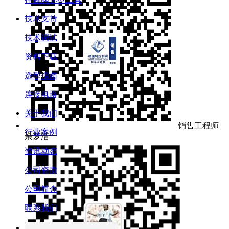
技术支持
技术调试
资料下载
选型指南
连接电路
关于我们
销售工程师
行业案例
余梦洁
资讯动态
公司资质
公司简介
联系我们