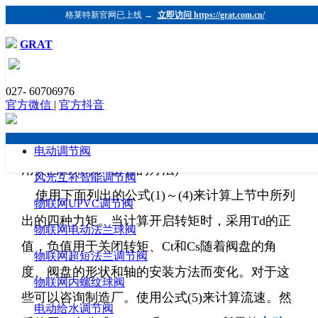
格莱特新官网已上线 →
立即访问 https://grat.com.cn/
GRAT
计算电动蝶阀的执行机构所需力矩的方法
027- 60706976
发布时间：2019-01-18 浏览：2054 格莱特控制阀
官方微信
|
官方抖音
（https://www.grat.com.cn/）
(计算
电动蝶阀
的
电动执行器
所需力矩的方法采
电动调节阀
用美国自来水厂协会的方法)
风光互补智能调节阀
使用下面列出的公式(1)～(4)来计算上节中所列
物联网UPVC调节阀
出的四种力矩。当计算开启转矩时，采用Td的正
物联网电动法兰球阀
值，负值用于关闭转矩、Ct和Cs随着阀盘的角
物联网超短法兰调节阀
度、阀盘的形状和轴的安装方法而变化。对于这
物联网内螺纹球阀
些可以咨询制造厂。使用公式(5)来计算流速。然
电动给水调节阀