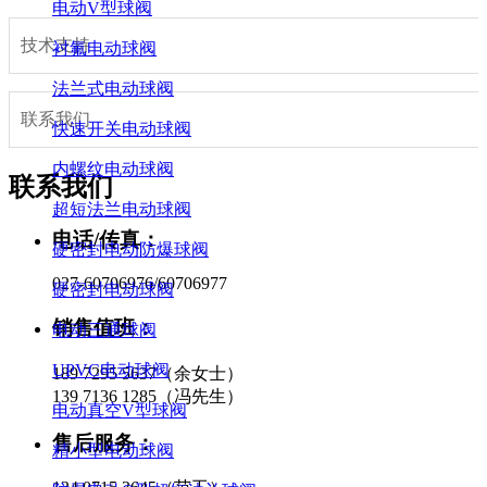
电动V型球阀
技术支持
衬氟电动球阀
法兰式电动球阀
联系我们
快速开关电动球阀
内螺纹电动球阀
联系我们
超短法兰电动球阀
电话/传真：
硬密封电动防爆球阀
027-60706976/60706977
硬密封电动球阀
销售值班：
电动三通球阀
UPVC电动球阀
189 7295 5637（余女士）
139 7136 1285（冯先生）
电动真空V型球阀
售后服务：
精小型电动球阀