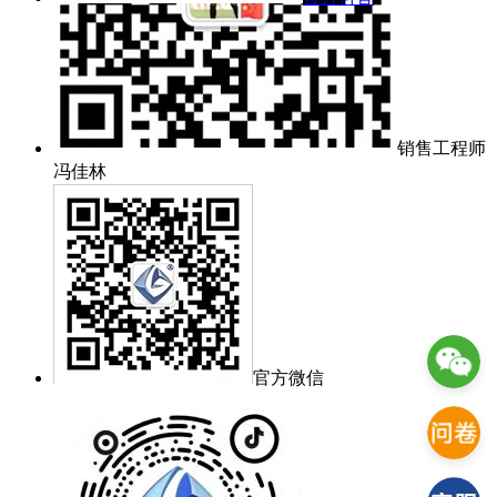
销售工程师
冯佳林
官方微信