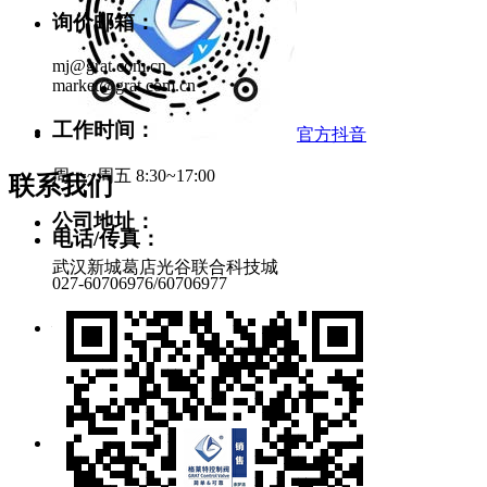
询价邮箱：
mj@grat.com.cn
market@grat.com.cn
工作时间：
官方抖音
周一~周五 8:30~17:00
联系我们
公司地址：
电话/传真：
武汉新城葛店光谷联合科技城
027-60706976/60706977
销售值班：
189 7295 5637（余女士）
139 7136 1285（冯先生）
售后服务：
134 0715 3645（范工）