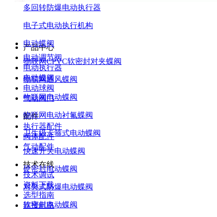
多回转防爆电动执行器
电子式电动执行机构
电动蝶阀
产品中心
电动调节阀
物联网CPVC软密封对夹蝶阀
电动执行器
电动蝶阀
物联网通风蝶阀
电动球阀
物联网电动蝶阀
气动阀门
物联网电动衬氟蝶阀
配件
执行器配件
卫生级卡箍式电动蝶阀
阀体配件
气动配件
快速开关电动蝶阀
技术在线
硬密封电动蝶阀
技术调试
资料下载
对夹式防爆电动蝶阀
选型指南
软密封电动蝶阀
连接电路