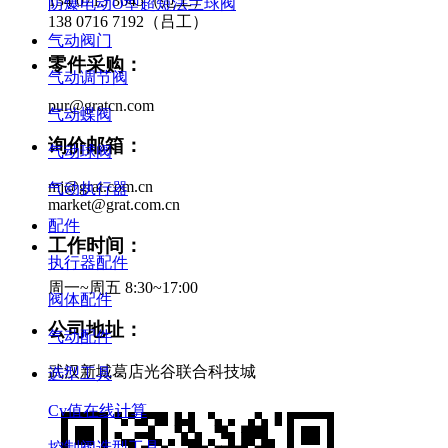
134 0715 3645（范工）
防爆电动O型超短法兰球阀
138 0716 7192（吕工）
气动阀门
零件采购：
气动调节阀
pur@gratcn.com
气动蝶阀
询价邮箱：
气动球阀
mj@grat.com.cn
气动执行器
market@grat.com.cn
配件
工作时间：
执行器配件
周一~周五 8:30~17:00
阀体配件
公司地址：
气动配件
武汉新城葛店光谷联合科技城
选型工具
Cv值在线计算
控制阀选型工具