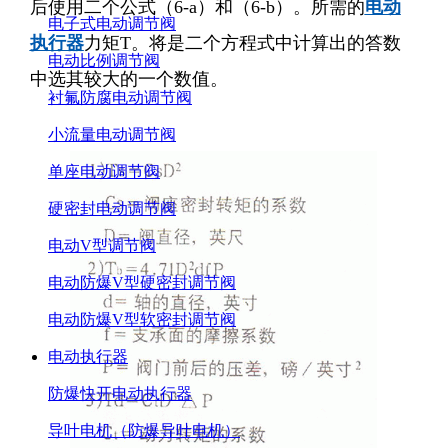
后使用二个公式（6-a）和（6-b）。所需的
电动
电子式电动调节阀
执行器
力矩T。将是二个方程式中计算出的答数
电动比例调节阀
中选其较大的一个数值。
衬氟防腐电动调节阀
小流量电动调节阀
单座电动调节阀
硬密封电动调节阀
电动V型调节阀
电动防爆V型硬密封调节阀
电动防爆V型软密封调节阀
电动执行器
防爆快开电动执行器
导叶电机（防爆导叶电机）