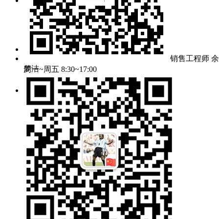
mj@grat.com.cn
market@grat.com.cn
工作时间：
销售工程师 余
梦洁
周一~周五 8:30~17:00
公司地址：
武汉新城葛店光谷联合科技城