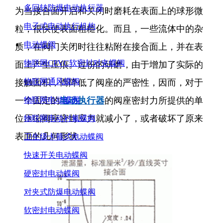
多回转防爆电动执行器
为当接合面开启和关闭时磨耗在表面上的球形微
电子式电动执行机构
粒，很快使表面粗糙化。而且，一些流体中的杂
电动蝶阀
质，在阀门关闭时往往粘附在接合面上，并在表
物联网CPVC软密封对夹蝶阀
面上产生压痕。过份的研磨，由于增加了实际的
物联网通风蝶阀
接触面积，而降低了阀座的严密性，因而，对于
一个固定的
电动执行器
的阀座密封力所提供的单
物联网电动蝶阀
位压缩阀座密封应力就减小了，或者破坏了原来
物联网电动衬氟蝶阀
表面的几何形状。
卫生级卡箍式电动蝶阀
快速开关电动蝶阀
硬密封电动蝶阀
对夹式防爆电动蝶阀
软密封电动蝶阀