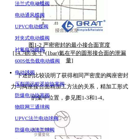
法兰式电动蝶阀
电动通风蝶阀
UPVC电动蝶阀
对夹式电动蝶阀
图1-2 严密密封的最小接合面宽度
衬氟电动蝶阀
2
[14.7磅/英寸
(1bar)氦在平的圆形接合面的泄漏
量]
600S低负载电动蝶阀
电动球阀
下述的比较说明了获得相同严密度的阀座密封
压裂用远程遥控旋塞阀
力与阀座接合面精加工方法的关系，精加工形式
防爆电动旋塞阀
的集中位置，参见图1-3和1-4。
物联网三通球阀
UPVC法兰电动球阀
防爆电动法兰球阀