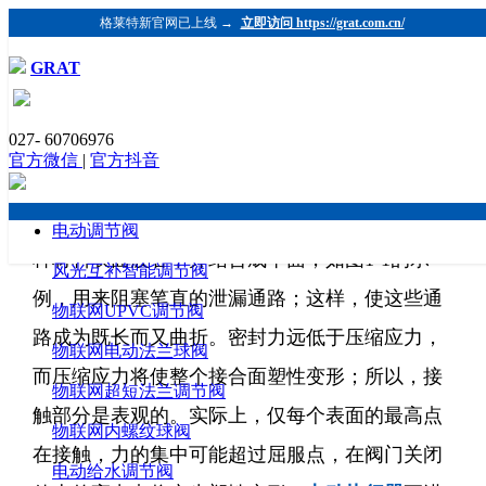
格莱特新官网已上线 →
立即访问 https://grat.com.cn/
GRAT
阀内件密封的介绍
027- 60706976
发布时间：2019-01-07 浏览：930 格莱特控制阀
官方微信
|
官方抖音
（https://www.grat.com.cn/）
严密的密封需要一种材料的塑性变形进入另一
电动调节阀
种材料表面波谷中并结合成平面，如图1-1的示
风光互补智能调节阀
例，用来阻塞笔直的泄漏通路；这样，使这些通
物联网UPVC调节阀
路成为既长而又曲折。密封力远低于压缩应力，
物联网电动法兰球阀
而压缩应力将使整个接合面塑性变形；所以，接
物联网超短法兰调节阀
触部分是表观的。实际上，仅每个表面的最高点
物联网内螺纹球阀
在接触，力的集中可能超过屈服点，在阀门关闭
电动给水调节阀