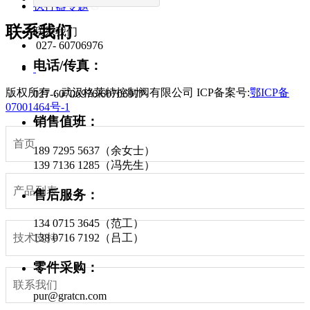
执行器专题
联系我们
联系我们
027- 60706976
电话/传真：
版权所有：武汉格莱特控制阀有限公司
ICP备案号:
鄂ICP备
027-60706976/60706977
07001464号-1
销售值班：
首页
189 7295 5637（余女士）
139 7136 1285（冯先生）
产品列表
售后服务：
134 0715 3645（范工）
技术支持
138 0716 7192（吕工）
零件采购：
联系我们
pur@gratcn.com