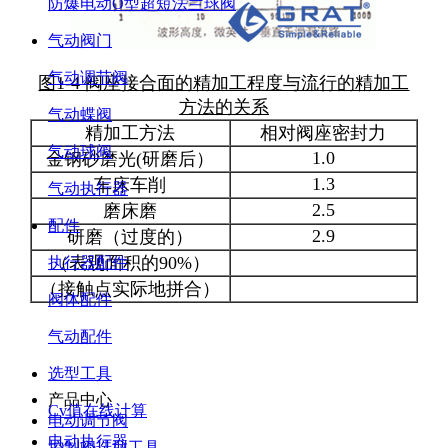
防爆电动O型超短法兰球阀
气动阀门
气动调节阀
图1-4 阀座接合面的精加工程度与流行的精加工
方法的关系
气动蝶阀
精加工方法
相对阀座密封力
气动球阀
1.0
金钢砂磨光(研磨后）
1.3
车床车削
气动执行器
2.5
磨床磨
配件
2.9
研磨（过度的）
（表观面积的90%）
执行器配件
（接触点实际地拼合）
阀体配件
气动配件
选型工具
产品中心
Cv值在线计算
电动调节阀
电动执行器
控制阀选型工具