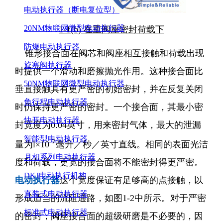
电动执行器（断电复位型）
20NM物联网微型电动执行器
1-1(b) 在重阀座密封荷载下
防爆电动执行器
锥形接合面在阀芯和阀座相互接触和荷载出现
旋塞阀执行器
时提供一个滑动和磨擦抛光作用。这种接合面比
50NM物联网微型电动执行器
垂直接触具有更严密的初始密封，并在反复关闭
角行程电动执行器
时仍保持更严密的密封。一个接合面，其最小密
快开电动执行器
封宽度为0.04英寸，用来密封气体，最大的泄漏
智能型电动执行器
-7
量为l×10
毫升／秒／英寸直线。相同的表面光洁
月相系列电动执行器
度和荷载，更宽的接合面将不能密封得更严密。
DKJ电动执行机构
电动执行器
这个宽度保证有足够高的点接触，以
直装式电动执行器
形成适当的流阻通路，如图1-2中所示。对于严密
标准式电动执行器
的密封，阀座接合面的超级研磨是不必要的，因