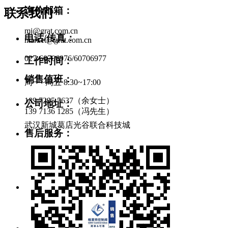
询价邮箱：
联系我们
mj@grat.com.cn
电话/传真：
market@grat.com.cn
027-60706976/60706977
工作时间：
销售值班：
周一~周五 8:30~17:00
189 7295 5637（余女士）
公司地址：
139 7136 1285（冯先生）
武汉新城葛店光谷联合科技城
售后服务：
134 0715 3645（范工）
138 0716 7192（吕工）
零件采购：
pur@gratcn.com
询价邮箱：