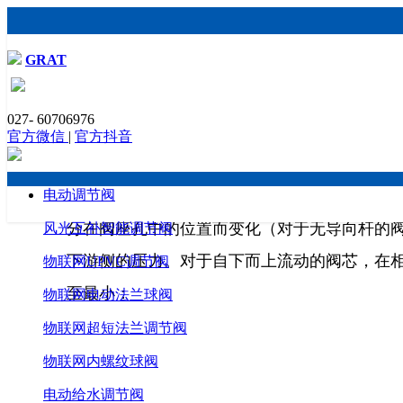
GRAT
阀杆受力的原理及介绍
027- 60706976
发布时间：2018-12-07 浏览：1838 格莱特控制阀（https://www.gra
官方微信
|
官方抖音
阀杆受力是随着阀体中流体的压力而变化，流
常是阀芯负荷的一小部分，并可能更小，除了
电动调节阀
分在阀座孔中的位置而变化（对于无导向杆的
风光互补智能调节阀
下游侧的压力。对于自下而上流动的阀芯，在
物联网UPVC调节阀
至最小：
物联网电动法兰球阀
物联网超短法兰调节阀
物联网内螺纹球阀
电动给水调节阀