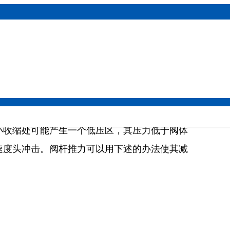
与各种阀杆直径对阀座直径比值的比较。它通
可以等于或大于阀座孔。推力也随着阀芯突出部
小收缩处可能产生一个低压区，其压力低于阀体
速度头冲击。阀杆推力可以用下述的办法使其减