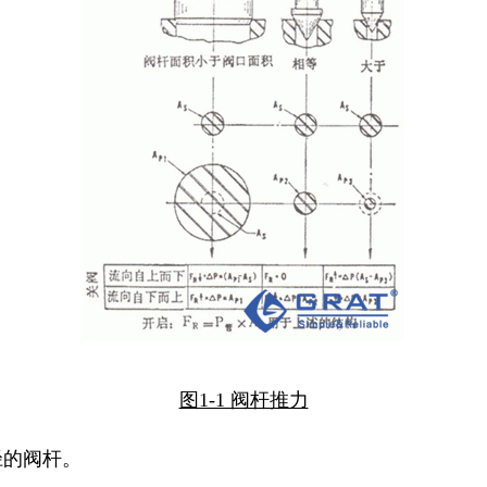
图1-1 阀杆推力
径的阀杆。