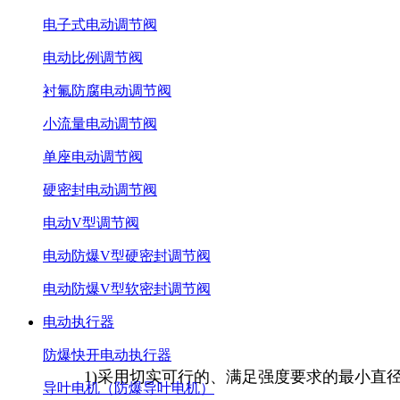
电子式电动调节阀
电动比例调节阀
衬氟防腐电动调节阀
小流量电动调节阀
单座电动调节阀
硬密封电动调节阀
电动V型调节阀
电动防爆V型硬密封调节阀
电动防爆V型软密封调节阀
电动执行器
防爆快开电动执行器
1)采用切实可行的、满足强度要求的最小直
导叶电机（防爆导叶电机）