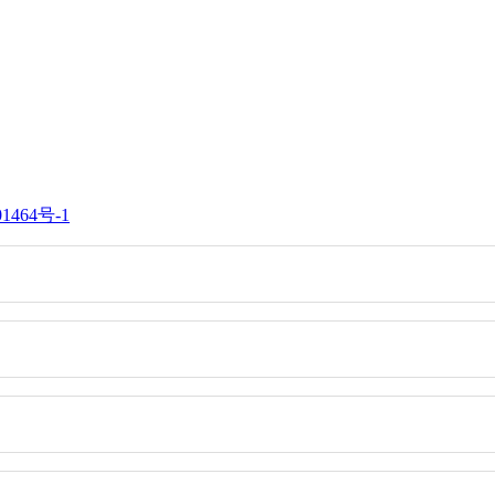
1464号-1