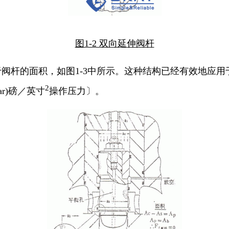
图1-2 双向延伸阀杆
阀杆的面积，如图1-3中所示。这种结构已经有效地应用
2
bar)磅／英寸
操作压力〕。