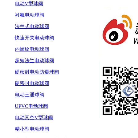
电动V型球阀
衬氟电动球阀
法兰式电动球阀
快速开关电动球阀
内螺纹电动球阀
超短法兰电动球阀
硬密封电动防爆球阀
硬密封电动球阀
电动三通球阀
UPVC电动球阀
电动真空V型球阀
精小型电动球阀