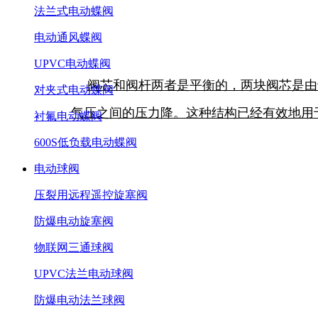
法兰式电动蝶阀
电动通风蝶阀
UPVC电动蝶阀
阀芯和阀杆两者是平衡的，两块阀芯是由
对夹式电动蝶阀
气压之间的压力降。这种结构已经有效地用于小阀杆的
衬氟电动蝶阀
600S低负载电动蝶阀
电动球阀
压裂用远程遥控旋塞阀
防爆电动旋塞阀
物联网三通球阀
UPVC法兰电动球阀
防爆电动法兰球阀