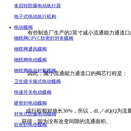
多回转防爆电动执行器
电子式电动执行机构
电动蝶阀
有些制造厂生产的2英寸减小流通能力通道口的
物联网CPVC软密封对夹蝶阀
物联网通风蝶阀
物联网电动蝶阀
物联网电动衬氟蝶阀
因此，减小流通能力通道口的阀芯行程是：
卫生级卡箍式电动蝶阀
快速开关电动蝶阀
硬密封电动蝶阀
或行程相对地长30%，所以，dL／dQ(Q
对夹式防爆电动蝶阀
获得，因为没有改变间隙的流通面积。
软密封电动蝶阀