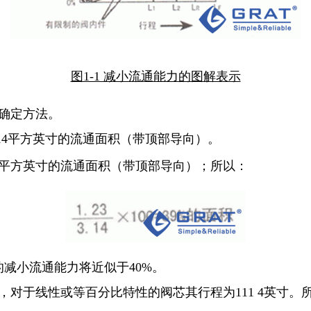
图1-1 减小流通能力的图解表示
确定方法。
14平方英寸的流通面积（带顶部导向）。
23平方英寸的流通面积（带顶部导向）；所以：
减小流通能力将近似于40%。
于线性或等百分比特性的阀芯其行程为111 4英寸。所