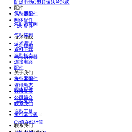
防爆电动O型超短法兰球阀
配件
气动阀门
执行器配件
阀体配件
气动调节阀
气动配件
气动蝶阀
技术在线
技术调试
气动球阀
资料下载
选型指南
气动执行器
连接电路
配件
关于我们
执行器配件
行业案例
资讯动态
阀体配件
公司资质
公司简介
气动配件
联系我们
选型工具
执行器专题
Cv值在线计算
联系我们
027- 60706976