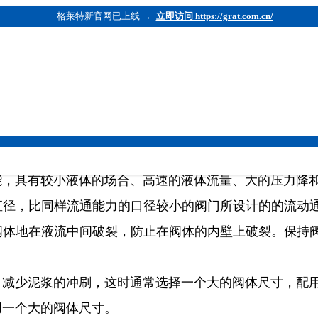
格莱特新官网已上线 →
立即访问 https://grat.com.cn/
.com.cn/）
在设计减小流通能力的阀芯时，全负荷以提高了流量控制
能，具有较小液体的场合、高速的液体流量、大的压力降
直径，比同样流通能力的口径较小的阀门所设计的的流动
阀体地在液流中间破裂，防止在阀体的内壁上破裂。保持
，减少泥浆的冲刷，这时通常选择一个大的阀体尺寸，配
用一个大的阀体尺寸。